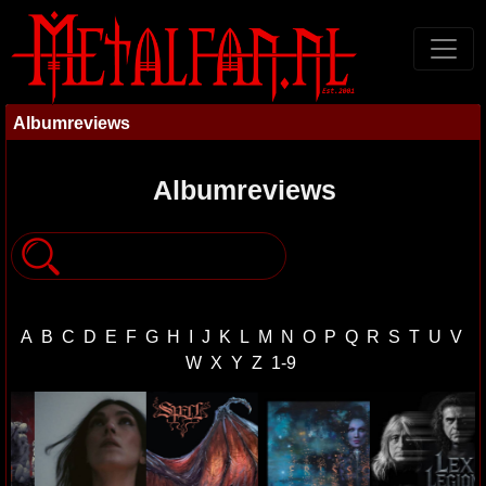
Albumreviews
Albumreviews
A
B
C
D
E
F
G
H
I
J
K
L
M
N
O
P
Q
R
S
T
U
V
W
X
Y
Z
1-9