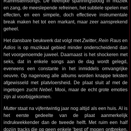
Rammsteinsongs. De heerlijke spanningsboog in muziek
en zang, de meeslepende refreinen, het subtiele spelen met
effecten, en een simpele, doch effectieve instrumentale
break maken het tot een markant, maar zeer aansprekend
geheel.
Het dansbare beukwerk dat volgt met
Zwitter
,
Rein Raus
en
Adios
is op muzikaal gebied minder onderscheidend dan
het voorgenoemde juweel. Daarnaast is het shockeren met
seks, dat in enkele songs aan de dag wordt gelegd,
eveneens een constante in het inmiddels omvangrijke
oeuvre. Op nagenoeg alle albums worden knappe teksten
afgewisseld met platvloersheid. De plaat sluit af met de
ingetogen zucht
Nebel
. Mooi, maar de echt grote emoties
zijn al voorbijgekomen.
Mutter
staat na vijfentwintig jaar nog altijd als een huis. Al is
het eerste gedeelte van de plaat aanmerkelijk
indrukwekkender dan de tweede helft. Met ruim een half
dozijn tracks die op geen enkele ‘best of’ mogen ontbreken,