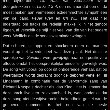
met bijvoorbeeld
Du Hast
van
Sehnsucht
wordt
doorgetrokken met
Links 2 3 4
, een nummer dat een einde
moest maken aan vermeende extreemrechtse sympathieën
van de band,
Feuer Frei!
en
Ich Will
. Het gaat hier
inderdaad om tracks die redelijk makkelijk in het gehoor
liggen, al verschilt de stijl niet veel van die van het oudere
werk. Wellicht dat de songs wat minder wringen.
Dat schuren, schoppen en shockeren doen de mannen
vooral op het tweede deel van deze plaat. Het duistere
sprookje van
Spieluhr
werd gewijzigd naar een positievere
afloop, omdat het oorspronkelijke einde te gruwelijk was.
De song valt vooral op door dit ontroerende verhaal, dat op
weergaloze wordt gebracht door de geboren verteller Till
Lindemann in combinatie met de vervormde zang van
Richard Kruspe’s dochter als ‘das Kind’. Het is jammer dat
deze track live een zeldzaamheid is, want ondanks dat
deze song niet de wijdverbreide bekendheid geniet van de
genoemde nummers, is het een van de beste