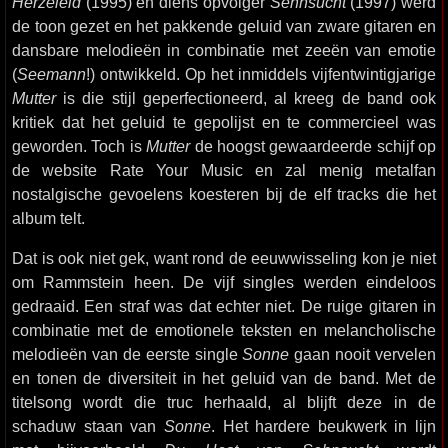
Herzeleid
(1995) en diens opvolger
Sehnsucht
(1997) werd
de toon gezet en het pakkende geluid van zware gitaren en
dansbare melodieën in combinatie met zeeën van emotie
(
Seemann
!) ontwikkeld. Op het inmiddels vijfentwintigjarige
Mutter
is die stijl geperfectioneerd, al kreeg de band ook
kritiek dat het geluid te gepolijst en te commercieel was
geworden. Toch is
Mutter
de hoogst gewaardeerde schijf op
de website Rate Your Music en zal menig metalfan
nostalgische gevoelens koesteren bij de elf tracks die het
album telt.
Dat is ook niet gek, want rond de eeuwwisseling kon je niet
om Rammstein heen. De vijf singles werden eindeloos
gedraaid. Een straf was dat echter niet. De ruige gitaren in
combinatie met de emotionele teksten en melancholische
melodieën van de eerste single
Sonne
gaan nooit vervelen
en tonen de diversiteit in het geluid van de band. Met de
titelsong wordt die truc herhaald, al blijft deze in de
schaduw staan van
Sonne
. Het hardere beukwerk in lijn