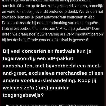
Kies s.v.p. het antwoord dat het beste bij jouw mening
aansluit. Of stem op de keuzemogelijkheid "anders, namelijk"
en vertel ons hoe jij over dit onderwerp denkt. We vinden het
sowieso leuk als je jouw antwoord wilt toelichten in een
Facebook-reactie bij de bekendmaking van deze enquête.
Heb jij bijvoorbeeld al eens een VIP-kaartje gekocht? Dan
horen we graag hoe jouw ervaring als 'very important person'
bij het desbetreffende concert of festival is geweest!
Bij veel concerten en festivals kun je
tegenwoordig een VIP-pakket
aanschaffen, met bijvoorbeeld een meet-
and-greet, exclusieve merchandise of een
andere voorkeursbehandeling. Koop jij
weleens zo’n (fors) duurder
toegangsbewijs?