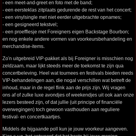
- een meet-and-greet en foto met de band;
- een eersteklas zitplaats gedurende de rest van het concert;
- een vinylsingle met niet eerder uitgebrachte opnames;
- een gesigneerd tekstvel;
- een proefflesje met Foreigners eigen Backstage Bourbon;
en nog enkele andere vormen van voorkeursbehandeling en
merchandise-items.
Zo'n uitgebreid VIP-pakket als bij Foreigner is misschien nog
zeldzaam, maar lijkt steeds meer de toekomst te zijn qua
concertbeleving. Heel wat tournees en festivals bieden reeds
VIP-behandelingen aan, die nogal verschillen wat betreft de
inhoud, maar in de regel flink aan de prijs zijn. Wij vragen
ons af of zulke luxe avondjes of weekendjes uit ook aan onze
lezers besteed zijn, of dat jullie (uit principe of financiële
overwegingen) toch gewoon vasthouden aan reguliere
festival- en concertkaartjes.
Middels de bijgaande poll kun je jouw voorkeur aangeven.