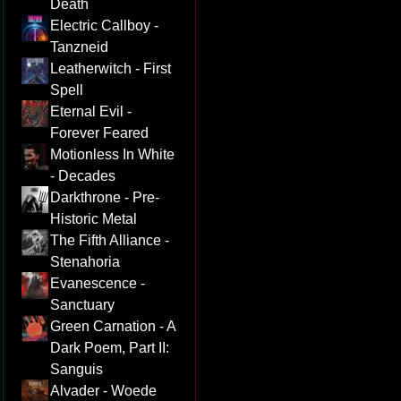
Death
Electric Callboy -
Tanzneid
Leatherwitch - First
Spell
Eternal Evil -
Forever Feared
Motionless In White
- Decades
Darkthrone - Pre-
Historic Metal
The Fifth Alliance -
Stenahoria
Evanescence -
Sanctuary
Green Carnation - A
Dark Poem, Part II:
Sanguis
Alvader - Woede