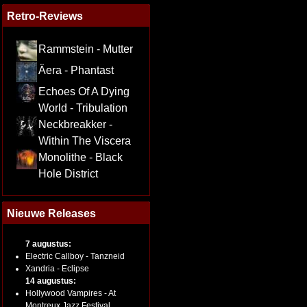
Retro-Reviews
Rammstein - Mutter
Äera - Phantast
Echoes Of A Dying
World - Tribulation
Neckbreakker -
Within The Viscera
Monolithe - Black
Hole District
Nieuwe Releases
7 augustus:
Electric Callboy - Tanzneid
Xandria - Eclipse
14 augustus:
Hollywood Vampires - At
Montreux Jazz Festival