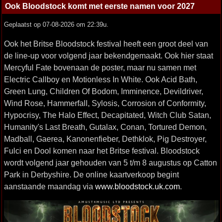
Ook Bloodstock komt met eerste namen voor 2027
Geplaatst op 07-08-2026 om 22:39u.
Ook het Britse Bloodstock festival heeft een groot deel van
de line-up voor volgend jaar bekendgemaakt. Ook hier staat
Mercyful Fate bovenaan de poster, maar nu samen met
Electric Callboy en Motionless In White. Ook Acid Bath,
Green Lung, Children Of Bodom, Imminence, Devildriver,
Wind Rose, Hammerfall, Sylosis, Corrosion of Conformity,
Hypocrisy, The Halo Effect, Decapitated, Witch Club Satan,
Humanity's Last Breath, Gutalax, Conan, Tortured Demon,
Madball, Gaerea, Kanonenfieber, Dethklok, Pig Destroyer,
Fulci en Dool komen naar het Britse festival. Bloodstock
wordt volgend jaar gehouden van 5 t/m 8 augustus op Catton
Park in Derbyshire. De online kaartverkoop begint
aanstaande maandag via
www.bloodstock.uk.com
.