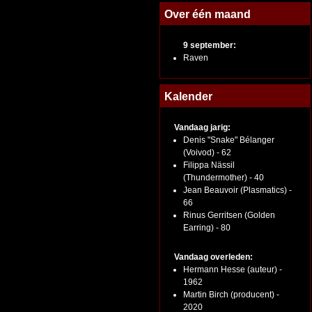
Over één maand
9 september:
Raven
Kalender
Vandaag jarig:
Denis "Snake" Bélanger
(Voivod) - 62
Filippa Nässil
(Thundermother) - 40
Jean Beauvoir (Plasmatics) -
66
Rinus Gerritsen (Golden
Earring) - 80
Vandaag overleden:
Hermann Hesse (auteur) -
1962
Martin Birch (producent) -
2020