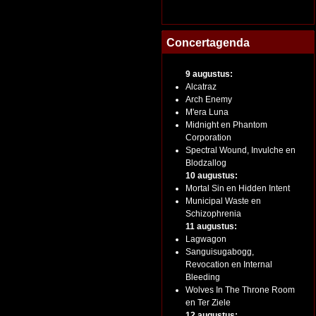
Concertagenda
9 augustus:
Alcatraz
Arch Enemy
M'era Luna
Midnight en Phantom
Corporation
Spectral Wound, Invulche en
Blodzallog
10 augustus:
Mortal Sin en Hidden Intent
Municipal Waste en
Schizophrenia
11 augustus:
Lagwagon
Sanguisugabogg,
Revocation en Internal
Bleeding
Wolves In The Throne Room
en Ter Ziele
12 augustus: