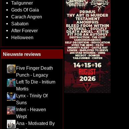
Tailgunner
Gods Of Gaia
Carach Angren
Sabaton
After Forever
Helloween
Nieuwste reviews
Five Finger Death
Punch - Legacy
Left To Die - Initium
Mortis
Lynx - Trinity Of
Suns
Inferi - Heaven
Wept
Ana - Motivated By