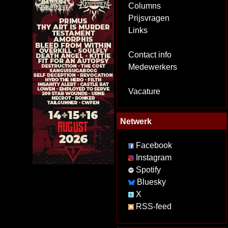
Columns
Prijsvragen
Links
Contact info
Medewerkers
Vacature
Netwerk
Facebook
Instagram
Spotify
Bluesky
X
RSS-feed