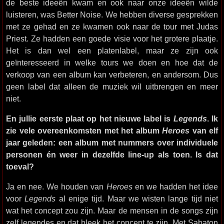
de beste ideeën kwam en ook naar onze ideeën wilde
luisteren, was Better Noise. We hebben diverse gesprekken
met ze gehad en ze kwamen ook naar de tour met Judas
Priest. Ze hadden een goede visie voor het grotere plaatje.
Het is dan wel een platenlabel, maar ze zijn ook
geïnteresseerd in welke tours we doen en hoe dat de
verkoop van een album kan verbeteren, en andersom. Dus
geen label dat alleen de muziek wil uitbrengen en meer
niet.
En jullie eerste plaat op het nieuwe label is
Legends
. Ik
zie vele overeenkomsten met het album
Heroes
van elf
jaar geleden: een album met nummers over individuele
personen én weer in dezelfde line-up als toen. Is dat
toeval?
Ja en nee. We houden van
Heroes
en we hadden het idee
voor
Legends
al enige tijd. Maar we wisten lange tijd niet
wat het concept zou zijn. Maar de mensen in de songs zijn
zelf legendes en dat bleek het concept te zijn. Met Sabaton