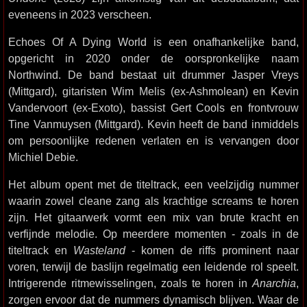
eveneens in 2023 verscheen.
Echoes Of A Dying World is een onafhankelijke band,
opgericht in 2020 onder de oorspronkelijke naam
Northwind. De band bestaat uit drummer Jasper Vreys
(Mittgard), gitaristen Wim Melis (ex-Ashmolean) en Kevin
Vandervoort (ex-Exoto), bassist Gert Cools en frontvrouw
Tine Vanmuysen (Mittgard). Kevin heeft de band inmiddels
om persoonlijke redenen verlaten en is vervangen door
Michiel Debie.
Het album opent met de titeltrack, een veelzijdig nummer
waarin zowel cleane zang als krachtige screams te horen
zijn. Het gitaarwerk vormt een mix van brute kracht en
verfijnde melodie. Op meerdere momenten - zoals in de
titeltrack en
Wasteland
- komen de riffs prominent naar
voren, terwijl de baslijn regelmatig een leidende rol speelt.
Intrigerende ritmewisselingen, zoals te horen in
Anarchia
,
zorgen ervoor dat de nummers dynamisch blijven. Waar de