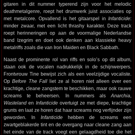
gitaren in dit nummer typerend zijn voor het melodic
deathmetalgenre, roept het drumwerk juist associaties op
met metalcore. Opvallend is het gitaarspel in
Infanticide
:
minder zwaar, met een licht thrashy karakter. Deze track
roept herinneringen op aan de voormalige Nederlandse
band Izegrim en doet ook denken aan klassieke heavy
metalriffs zoals die van Iron Maiden en Black Sabbath.
Naast de prominente rol van riffs en solo’s op dit album,
staan ook de vocalen nadrukkelijk in de schijnwerpers.
Frontvrouw Tine bewijst zich als een veelzijdige vocaliste.
Op
Before The Fall
liet ze al horen niet alleen over een
krachtige, cleane zangstem te beschikken, maar ook rauwe
screams te beheersen. In nummers als
Anarchia
,
Wasteland
en
Infanticide
overtuigt ze met diepe, krachtige
grunts en laat ze horen dat haar screams nog verfijnder zijn
geworden. In
Infanticide
hebben de screams een
zwartgeblakerde tint en de overgang naar cleane zang aan
het einde van de track voegt een gelaagdheid toe die het