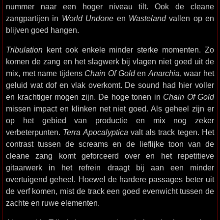
nummer naar een hoger niveau tilt. Ook de cleane
zangpartijen in
World Undone
en
Wasteland
vallen op en
blijven goed hangen.
Tribulation
kent ook enkele minder sterke momenten. Zo
komen de zang en het slagwerk bij vlagen niet goed uit de
mix, met name tijdens
Chain Of Gold
en
Anarchia
, waar het
geluid wat dof en vlak overkomt. De sound had hier voller
en krachtiger mogen zijn. De hoge tonen in
Chain Of Gold
missen impact en klinken net niet goed. Als geheel zijn er
op het gebied van productie en mix nog zeker
verbeterpunten.
Terra Apocalyptica
valt als track tegen. Het
contrast tussen de screams en de lieflijke toon van de
cleane zang komt geforceerd over en het repetitieve
gitaarwerk in het refrein draagt bij aan een minder
overtuigend geheel. Hoewel de hardere passages beter uit
de verf komen, mist de track een goed evenwicht tussen de
zachte en ruwe elementen.