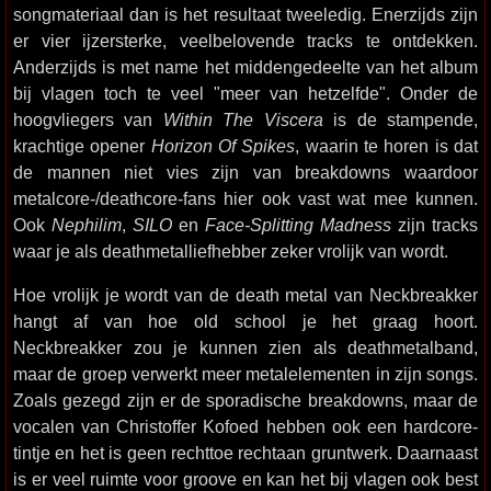
songmateriaal dan is het resultaat tweeledig. Enerzijds zijn
er vier ijzersterke, veelbelovende tracks te ontdekken.
Anderzijds is met name het middengedeelte van het album
bij vlagen toch te veel "meer van hetzelfde". Onder de
hoogvliegers van
Within The Viscera
is de stampende,
krachtige opener
Horizon Of Spikes
, waarin te horen is dat
de mannen niet vies zijn van breakdowns waardoor
metalcore-/deathcore-fans hier ook vast wat mee kunnen.
Ook
Nephilim
,
SILO
en
Face-Splitting Madness
zijn tracks
waar je als deathmetalliefhebber zeker vrolijk van wordt.
Hoe vrolijk je wordt van de death metal van Neckbreakker
hangt af van hoe old school je het graag hoort.
Neckbreakker zou je kunnen zien als deathmetalband,
maar de groep verwerkt meer metalelementen in zijn songs.
Zoals gezegd zijn er de sporadische breakdowns, maar de
vocalen van Christoffer Kofoed hebben ook een hardcore-
tintje en het is geen rechttoe rechtaan gruntwerk. Daarnaast
is er veel ruimte voor groove en kan het bij vlagen ook best