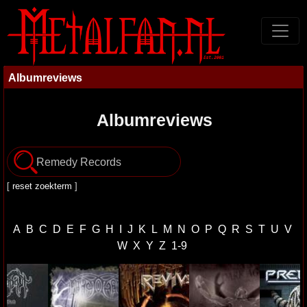
Albumreviews
Albumreviews
[
reset zoekterm
]
A
B
C
D
E
F
G
H
I
J
K
L
M
N
O
P
Q
R
S
T
U
V
W
X
Y
Z
1-9