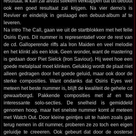
resultaat. Ik kan zal alvast stiekem verklappen dat dit debuut
ook een goed resultaat zal krijgen. Na vier demo's is
Reviver er eindelijk in geslaagd een debuut-album af te
leveren.
Na intro The Call, gaan we uit de startblokken met het felle
Osiris Eyes. Dit nummer is representatief voor de rest van
de cd. Galloperende riffs ala Iron Maiden en veel melodie
en het klinkt als een klok. Geen wonder, want de mastering
is gedaan door Piet Sielck (Iron Saviour). Hij weet hoe een
goede metalplaat moet klinken. Gelukkig wordt de plaat niet
alleen gedragen door het goede geluid, maar ook door de
sterke composities. Want ondanks dat Osiris Eyes wel
meteen het beste nummer is, blijft de kwaliteit de gehele cd
gewaarborgd. Pakkende composities met af en toe
interessante solo-secties. De snelheid is gemiddeld
genomen hoog, maar het snelste nummer komt al meteen
met Watch Out. Door kleine geintjes uit te halen zoals gas
terug nemen in dit nummer, proberen ze zo toch een eigen
geluidje te creeeren. Ook gebeurt dat door de oosterse