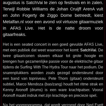
augustus is SatchVai te zien op festivals en in zalen.
Terwijl Robbie Williams de Johan Cruijff ArenA vult
en John Fogerty de Ziggo Dome betreedt, kiest
Metalfan.nl voor een avond vol virtuoze gitaarmuziek
in AFAS Live. Het is de natte droom voor
gitaarfreaks.
Het is een seated concert in een goed gevulde AFAS Live,
met een publiek dat weet waarvoor het komt:
SatchVai
. De
twee gitaariconen stuwen elkaar tot grote hoogte en
brengen hun gezamenlijke passie voor de elektrische gitaar
tijdens de Surfing With The Hydra Tour naar het podium. De
snarenplukkers worden zoals gezegd ondersteund door
een band van topniveau. Pete Thorn (gitaar) ondersteunt
subtiel, Marco Mendoza (bas/zang) houdt het ritme strak en
Kenny Aronoff (drums) is een ware krachtpatser. Vooral
Aronoff maakt indruk met zijn krachtige en precieze spel.
Na het voorprogramma, dat wordt verzorgd door Ned Evett