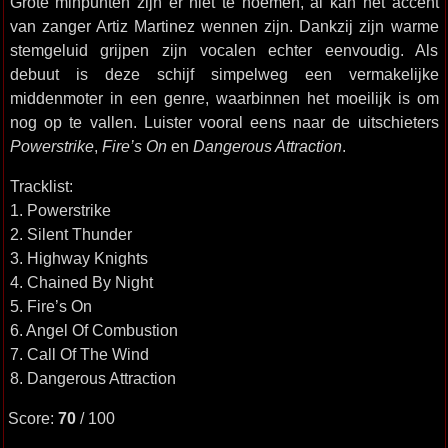
Grote minpunten zijn er niet te noemen, al kan het accent
van zanger Artiz Martinez wennen zijn. Dankzij zijn warme
stemgeluid grijpen zijn vocalen echter eenvoudig. Als
debuut is deze schijf simpelweg een vermakelijke
middenmoter in een genre, waarbinnen het moeilijk is om
nog op te vallen. Luister vooral eens naar de uitschieters
Powerstrike
,
Fire’s On
en
Dangerous Attraction
.
Tracklist:
1. Powerstrike
2. Silent Thunder
3. Highway Knights
4. Chained By Night
5. Fire’s On
6. Angel Of Combustion
7. Call Of The Wind
8. Dangerous Attraction
Score:
70
/ 100