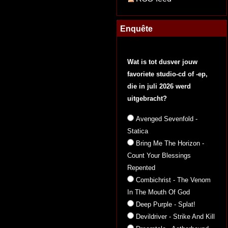
Enquête
Wat is tot dusver jouw
favoriete studio-cd of -ep,
die in juli 2026 werd
uitgebracht?
Avenged Sevenfold -
Statica
Bring Me The Horizon -
Count Your Blessings
Repented
Combichrist - The Venom
In The Mouth Of God
Deep Purple - Splat!
Devildriver - Strike And Kill