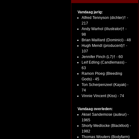
Vandaag jarig:
Alfred Tennyson (dichter)† -
217
Andy Warhol (illustrator)† -
98
Brian Maillard (Dominici) - 48
Hugh Mendl (producent)† -
107
Jennifer Finch (L7)† - 60
Leif Edling (Candlemass) -
63
Ramon Ploeg (Bleeding
Gods) - 45
Ton Scherpenzeel (Kayak) -
74
Vinnie Vincent (Kiss) - 74
Vandaag overleden:
Aksel Sandemose (auteur) -
1965
Shorty Medlocke (Blackfoot) -
1982
Thomas Wouters (Bodyfarm)