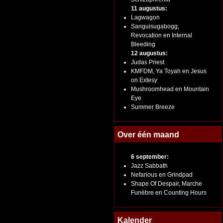
11 augustus:
Lagwagon
Sanguisugabogg,
Revocation en Internal
Bleeding
12 augustus:
Judas Priest
KMFDM, Ya Toyah en Jesus
on Extesy
Mushroomhead en Mountain
Eye
Summer Breeze
Over één maand
6 september:
Jazz Sabbath
Nefarious en Grindpad
Shape Of Despair, Marche
Funèbre en Counting Hours
Kalender