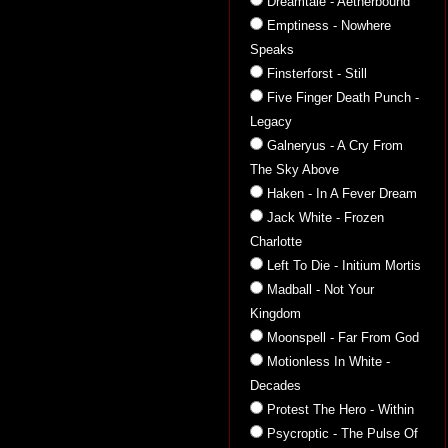
Dreamtale - Aetherbound
Emptiness - Nowhere
Speaks
Finsterforst - Still
Five Finger Death Punch -
Legacy
Galneryus - A Cry From
The Sky Above
Haken - In A Fever Dream
Jack White - Frozen
Charlotte
Left To Die - Initium Mortis
Madball - Not Your
Kingdom
Moonspell - Far From God
Motionless In White -
Decades
Protest The Hero - Within
Psycroptic - The Pulse Of