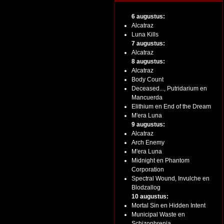
6 augustus:
Alcatraz
Luna Kills
7 augustus:
Alcatraz
8 augustus:
Alcatraz
Body Count
Deceased..., Putridarium en
Mancuerda
Elithium en End of the Dream
M'era Luna
9 augustus:
Alcatraz
Arch Enemy
M'era Luna
Midnight en Phantom
Corporation
Spectral Wound, Invulche en
Blodzallog
10 augustus:
Mortal Sin en Hidden Intent
Municipal Waste en
Schizophrenia