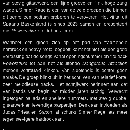
van stevig gitaarwerk, een fijne groove en flink hoge zang
wagen. Sinner Rage is een van de vele groepen die binnen
dit genre een podium proberen te veroveren. Het vijftal uit
Spaans Baskenland is sinds 2023 samen en presenteert
met
Powerstrike
zijn debuutalbum.
Wanneer een groep zich op het pad van traditionele
hardrock en heavy metal begeeft, komt het niet als een grote
verrassing dat de songs vanaf openingsnummer en titeltrack
Powerstrike
tot aan het afsluitende
Dangerous Attraction
meteen vertrouwd klinken. Van sleetsheid is echter geen
sprake. De groep blinkt uit in het schrijven van relatief korte,
zeer melodieuze tracks. Het schrijfwerk herinnert aan dat
van bands van begin en midden jaren tachtig. Verwacht
ingetogen ballads en snellere nummers, met stevig dubbel
gitaarwerk en levendige baspartijen. Denk aan invloeden als
Judas Priest en Saxon, al schurkt Sinner Rage iets meer
tegen stevigere hardrock aan.