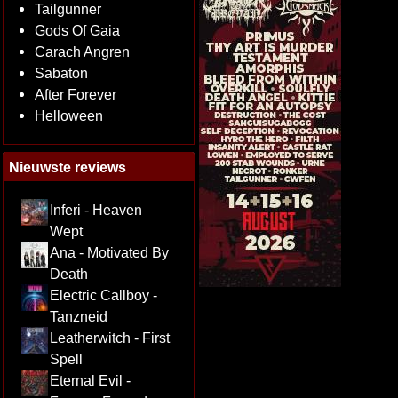
Tailgunner
Gods Of Gaia
Carach Angren
Sabaton
After Forever
Helloween
Nieuwste reviews
Inferi - Heaven
Wept
Ana - Motivated By
Death
Electric Callboy -
Tanzneid
Leatherwitch - First
Spell
Eternal Evil -