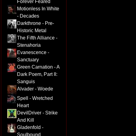
Forever Feared
Motionless In White
- Decades
Darkthrone - Pre-
Historic Metal
The Fifth Alliance -
Stenahoria
Evanescence -
Sanctuary
Green Carnation - A
Dark Poem, Part II:
Sanguis
Alvader - Woede
Spell - Wretched
Heart
DevilDriver - Strike
And Kill
Gladenfold -
Soulbound