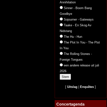
Annihilation
Sinner - Boom Bang
Goodbye
Sojourner - Gateways
Taake - En Skog Av
Nidstang
The Hu - Hun
The Plot In You - The Plot
In You
The Rolling Stones -
Foreign Tongues
een andere release uit juli
2026
[
Uitslag
|
Enquêtes
]
Concertagenda