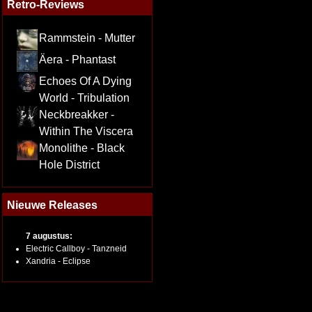
Retro-Reviews
Rammstein - Mutter
Äera - Phantast
Echoes Of A Dying
World - Tribulation
Neckbreakker -
Within The Viscera
Monolithe - Black
Hole District
Nieuwe Releases
7 augustus:
Electric Callboy - Tanzneid
Xandria - Eclipse