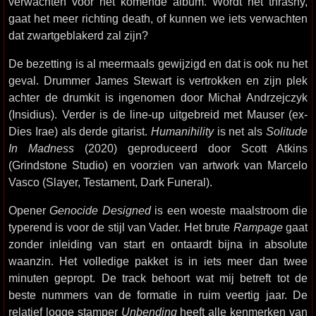
verwachten voor het komende album. Wordt het thrashy,
gaat het meer richting death, of kunnen we iets verwachten
dat zwartgeblakerd zal zijn?
De bezetting is al meermaals gewijzigd en dat is ook nu het
geval. Drummer James Stewart is vertrokken en zijn plek
achter de drumkit is ingenomen door Michał Andrzejczyk
(Insidius). Verder is de line-up uitgebreid met Mauser (ex-
Dies Irae) als derde gitarist.
Humanihility
is net als
Solitude
In Madness
(2020) geproduceerd door Scott Atkins
(Grindstone Studio) en voorzien van artwork van Marcelo
Vasco (Slayer, Testament, Dark Funeral).
Opener
Genocide Designed
is een woeste maalstroom die
typerend is voor de stijl van Vader. Het brute
Rampage
gaat
zonder inleiding van start en ontaardt bijna in absolute
waanzin. Het volledige pakket is in iets meer dan twee
minuten gepropt. De track behoort wat mij betreft tot de
beste nummers van de formatie in ruim veertig jaar. De
relatief logge stamper
Unbending
heeft alle kenmerken van