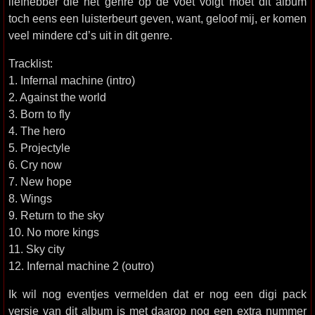
liefhebber die het genre op de voet volgt moet dit album
toch eens een luisterbeurt geven, want, geloof mij, er komen
veel mindere cd’s uit in dit genre.
Tracklist:
1. Infernal machine (intro)
2. Against the world
3. Born to fly
4. The hero
5. Projectyle
6. Cry now
7. New hope
8. Wings
9. Return to the sky
10. No more kings
11. Sky city
12. Infernal machine 2 (outro)
Ik wil nog eventjes vermelden dat er nog een digi pack
versie van dit album is met daarop nog een extra nummer