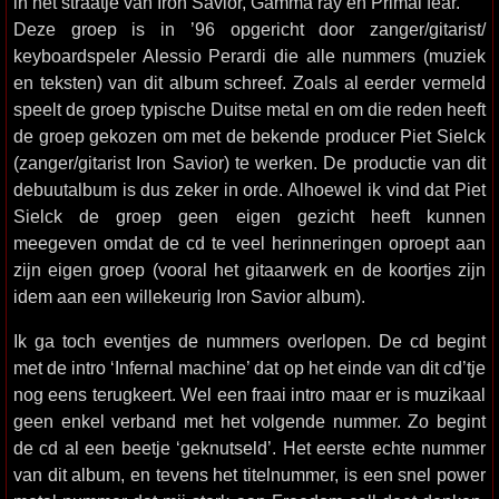
in het straatje van Iron Savior, Gamma ray en Primal fear.
Deze groep is in ’96 opgericht door zanger/gitarist/
keyboardspeler Alessio Perardi die alle nummers (muziek
en teksten) van dit album schreef. Zoals al eerder vermeld
speelt de groep typische Duitse metal en om die reden heeft
de groep gekozen om met de bekende producer Piet Sielck
(zanger/gitarist Iron Savior) te werken. De productie van dit
debuutalbum is dus zeker in orde. Alhoewel ik vind dat Piet
Sielck de groep geen eigen gezicht heeft kunnen
meegeven omdat de cd te veel herinneringen oproept aan
zijn eigen groep (vooral het gitaarwerk en de koortjes zijn
idem aan een willekeurig Iron Savior album).
Ik ga toch eventjes de nummers overlopen. De cd begint
met de intro ‘Infernal machine’ dat op het einde van dit cd’tje
nog eens terugkeert. Wel een fraai intro maar er is muzikaal
geen enkel verband met het volgende nummer. Zo begint
de cd al een beetje ‘geknutseld’. Het eerste echte nummer
van dit album, en tevens het titelnummer, is een snel power