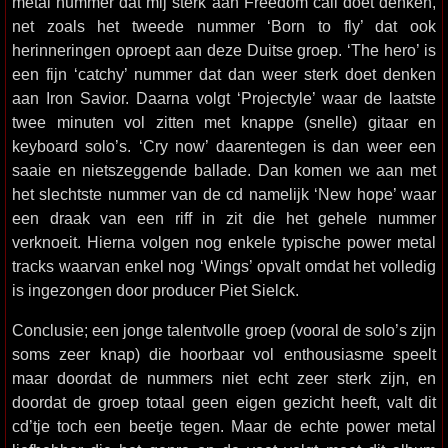
metal nummer dat mij sterk aan Freedom call doet denken,
net zoals het tweede nummer ‘Born to fly’ dat ook
herinneringen oproept aan deze Duitse groep. ‘The hero’ is
een fijn ‘catchy’ nummer dat dan weer sterk doet denken
aan Iron Savior. Daarna volgt ‘Projectyle’ waar de laatste
twee minuten vol zitten met knappe (snelle) gitaar en
keyboard solo’s. ‘Cry now’ daarentegen is dan weer een
saaie en nietszeggende ballade. Dan komen we aan met
het slechtste nummer van de cd namelijk ‘New hope’ waar
een draak van een riff in zit die het gehele nummer
verknoeit. Hierna volgen nog enkele typische power metal
tracks waarvan enkel nog ‘Wings’ opvalt omdat het volledig
is ingezongen door producer Piet Sielck.
Conclusie; een jonge talentvolle groep (vooral de solo’s zijn
soms zeer knap) die hoorbaar vol enthousiasme speelt
maar doordat de nummers niet echt zeer sterk zijn, en
doordat de groep totaal geen eigen gezicht heeft, valt dit
cd’tje toch een beetje tegen. Maar de echte power metal