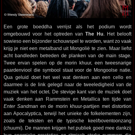
Een grote boeddha verrijst als het podium wordt
omgebouwd voor het optreden van
The Hu
. Het belooft
sowieso een bijzonder schouwspel te worden, want zo vaak
krijg je niet een metalband uit Mongolië te zien. Maar liefst
acht bandleden betreden de planken van de main stage.
Twee ervan spelen op de morin khuur, een tweesnarige
paardenviool die symbool staat voor de Mongoolse natie.
Qua geluid doet het wel wat denken aan een cello en
daarmee is de link gelegd naar de tweeledigheid van de
muziek van het octet. De stevige kant van de muziek doet
vaak denken aan Rammstein en Metallica ten tijde van
Enter Sandman
en de morin khuur-partijen met distortion
aan Apocalyptica, terwijl het unieke de folkelementen zijn,
zoals de teksten en de typische keel/boventoonzang
(chuumi). De mannen krijgen het publiek goed mee dankzij
hun energieke prestaties en ritmisch sterke nummers die