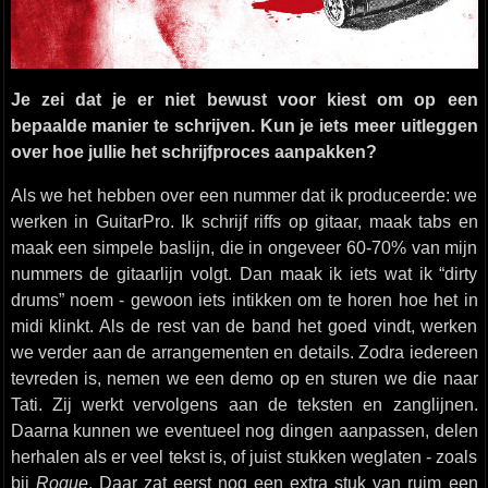
Je zei dat je er niet bewust voor kiest om op een
bepaalde manier te schrijven. Kun je iets meer uitleggen
over hoe jullie het schrijfproces aanpakken?
Als we het hebben over een nummer dat ik produceerde: we
werken in GuitarPro. Ik schrijf riffs op gitaar, maak tabs en
maak een simpele baslijn, die in ongeveer 60-70% van mijn
nummers de gitaarlijn volgt. Dan maak ik iets wat ik “dirty
drums” noem - gewoon iets intikken om te horen hoe het in
midi klinkt. Als de rest van de band het goed vindt, werken
we verder aan de arrangementen en details. Zodra iedereen
tevreden is, nemen we een demo op en sturen we die naar
Tati. Zij werkt vervolgens aan de teksten en zanglijnen.
Daarna kunnen we eventueel nog dingen aanpassen, delen
herhalen als er veel tekst is, of juist stukken weglaten - zoals
bij
Rogue
. Daar zat eerst nog een extra stuk van ruim een