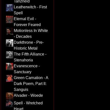
Tanzneid
Leatherwitch - First
Spell
Eternal Evil -
Forever Feared
Motionless In White
- Decades
Darkthrone - Pre-
Historic Metal
The Fifth Alliance -
Stenahoria
Evanescence -
Sanctuary
Green Carnation - A
Dark Poem, Part II:
Sanguis
Alvader - Woede
Spell - Wretched
Heart