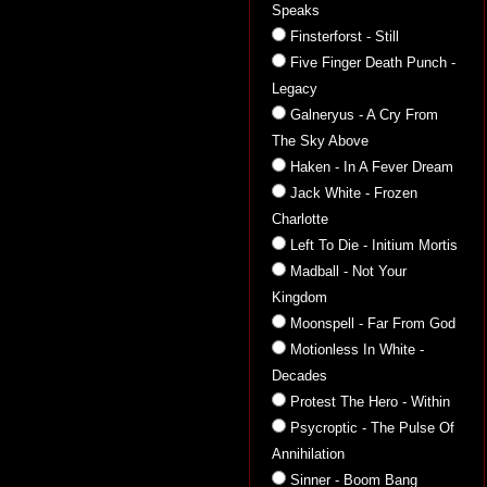
Speaks
Finsterforst - Still
Five Finger Death Punch -
Legacy
Galneryus - A Cry From
The Sky Above
Haken - In A Fever Dream
Jack White - Frozen
Charlotte
Left To Die - Initium Mortis
Madball - Not Your
Kingdom
Moonspell - Far From God
Motionless In White -
Decades
Protest The Hero - Within
Psycroptic - The Pulse Of
Annihilation
Sinner - Boom Bang