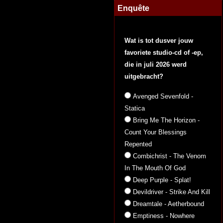
Enquête
Wat is tot dusver jouw
favoriete studio-cd of -ep,
die in juli 2026 werd
uitgebracht?
Avenged Sevenfold -
Statica
Bring Me The Horizon -
Count Your Blessings
Repented
Combichrist - The Venom
In The Mouth Of God
Deep Purple - Splat!
Devildriver - Strike And Kill
Dreamtale - Aetherbound
Emptiness - Nowhere