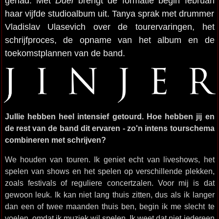
gehad. Met
Duél
brengt de formatie begin februari
haar vijfde studioalbum uit. Tanya sprak met drummer
Vladislav Ulasevich over de tourervaringen, het
schrijfproces, de opname van het album en de
toekomstplannen van de band.
Jullie hebben heel intensief getourd. Hoe hebben jij en
de rest van de band dit ervaren - zo'n intens tourschema
combineren met schrijven?
We houden van touren. Ik geniet echt van liveshows, het
spelen van shows en het spelen op verschillende plekken,
zoals festivals of reguliere concertzalen. Voor mij is dat
gewoon leuk. Ik kan niet lang thuis zitten, dus als ik langer
dan een of twee maanden thuis ben, begin ik me slecht te
voelen, omdat ik muziek wil spelen. Ik weet dat niet iedereen