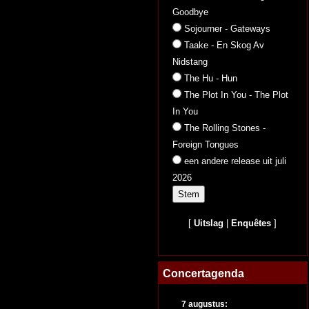
Goodbye
Sojourner - Gateways
Taake - En Skog Av
Nidstang
The Hu - Hun
The Plot In You - The Plot
In You
The Rolling Stones -
Foreign Tongues
een andere release uit juli
2026
[
Uitslag
|
Enquêtes
]
Concertagenda
7 augustus: