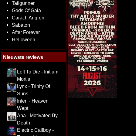
Tailgunner
Gods Of Gaia
Carach Angren
Sabaton
After Forever
Helloween
Nieuwste reviews
Left To Die - Initium
Mortis
Lynx - Trinity Of
Suns
Inferi - Heaven
Wept
Ana - Motivated By
Death
Electric Callboy -