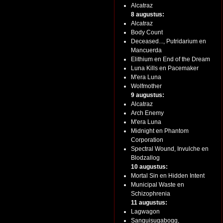
Alcatraz
8 augustus:
Alcatraz
Body Count
Deceased..., Putridarium en
Mancuerda
Elithium en End of the Dream
Luna Kills en Pacemaker
M'era Luna
Wolfmother
9 augustus:
Alcatraz
Arch Enemy
M'era Luna
Midnight en Phantom
Corporation
Spectral Wound, Invulche en
Blodzallog
10 augustus:
Mortal Sin en Hidden Intent
Municipal Waste en
Schizophrenia
11 augustus:
Lagwagon
Sanguisugabogg,