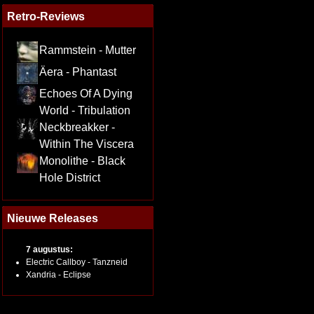
Retro-Reviews
Rammstein - Mutter
Äera - Phantast
Echoes Of A Dying
World - Tribulation
Neckbreakker -
Within The Viscera
Monolithe - Black
Hole District
Nieuwe Releases
7 augustus:
Electric Callboy - Tanzneid
Xandria - Eclipse