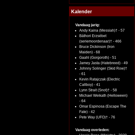
Kalender
Vandaag jarig:
Andy Kaina (Messiah)† - 57
Báthori Erzsébet
(seriemoordenaar)† - 466
Bruce Dickinson (Iron
Maiden) - 68
Gaahl (Gorgoroth) - 51
Jamey Jasta (Hatebreed) - 49
Johnny Solinger (Skid Row)†
- 61
Kevin Ratajczak (Electric
Callboy) - 41
Lynn Strait (Snot)† - 58
Michael Weikath (Helloween)
- 64
Omar Espinosa (Escape The
Fate) - 42
Pete Way (UFO)† - 76
Vandaag overleden: