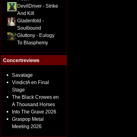
DevilDriver - Strike
And Kill
Gladenfold -
Soulbound
Gluttony - Eulogy
To Blasphemy
Concertreviews
Savatage
VindictA en Final
Stage
The Black Crowes en
A Thousand Horses
Into The Grave 2026
Graspop Metal
Meeting 2026