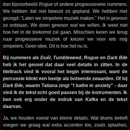
dan bijvoorbeeld
Rogue
of andere progressievere nummers.
We hebben dat niet bewust zo gepland. We hebben niet
gezegd: "Laten we simpelere muziek maken." Het is gewoon
zo ontstaan. We doen gewoon wat we willen. Ik weet niet
hoe het in de toekomst zal gaan. Misschien keren we terug
naar progressieve muziek of kiezen we voor iets nog
simpelers. Geen idee. Dit is hoe het nu is.
Bij nummers als
Duél
,
Tumbleweed
,
Rogue
en
Dark Bile
heb ik het gevoel dat daar veel details in zitten. In de
titeltrack vind ik vooral het begin interessant, want de
percussie klinkt een beetje als botsende zwaarden. Of bij
Dark Bile
, waarin Tatiana zingt "I bathe in anxiety" - daar
vind ik de tekst echt goed passen bij de instrumenten. Ik
ben ook erg onder de indruk van
Kafka
en de tekst
daarvan.
Ja, we houden vooral van kleine details. Wat drums betreft
voegen we graag wat extra accenten toe, zoals splashes,