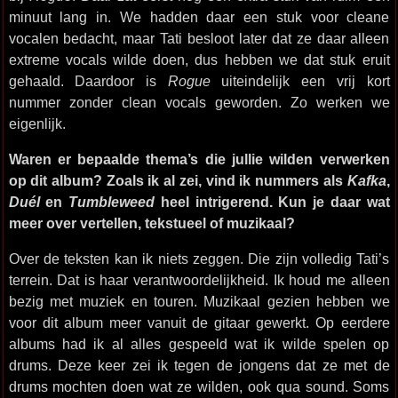
minuut lang in. We hadden daar een stuk voor cleane
vocalen bedacht, maar Tati besloot later dat ze daar alleen
extreme vocals wilde doen, dus hebben we dat stuk eruit
gehaald. Daardoor is
Rogue
uiteindelijk een vrij kort
nummer zonder clean vocals geworden. Zo werken we
eigenlijk.
Waren er bepaalde thema’s die jullie wilden verwerken
op dit album? Zoals ik al zei, vind ik nummers als
Kafka
,
Duél
en
Tumbleweed
heel intrigerend. Kun je daar wat
meer over vertellen, tekstueel of muzikaal?
Over de teksten kan ik niets zeggen. Die zijn volledig Tati’s
terrein. Dat is haar verantwoordelijkheid. Ik houd me alleen
bezig met muziek en touren. Muzikaal gezien hebben we
voor dit album meer vanuit de gitaar gewerkt. Op eerdere
albums had ik al alles gespeeld wat ik wilde spelen op
drums. Deze keer zei ik tegen de jongens dat ze met de
drums mochten doen wat ze wilden, ook qua sound. Soms