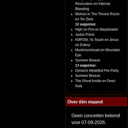
Revocation en Internal
Bleeding
Wolves In The Throne Room
en Ter Ziele
12 augustus:
High on Fire en Baardvader
Judas Priest
KMFDM, Ya Toyah en Jesus
on Extesy
Mushroomhead en Mountain
Eye
Summer Breeze
13 augustus:
Dynamo Metalfest Pre-Party
Summer Breeze
The Ghost Inside en Deez
Nuts
Over één maand
Geen concerten bekend
voor 07-09-2026.