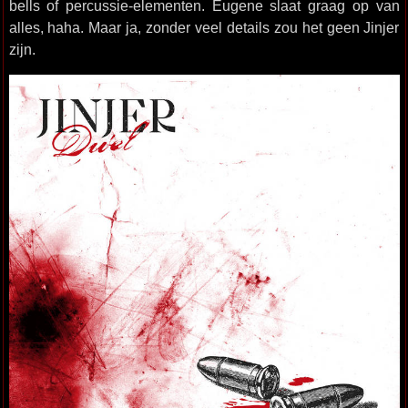
bells of percussie-elementen. Eugene slaat graag op van
alles, haha. Maar ja, zonder veel details zou het geen Jinjer
zijn.