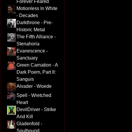
Forever Feared
Motionless In White
- Decades
Darkthrone - Pre-
Historic Metal
The Fifth Alliance -
Stenahoria
Evanescence -
Sanctuary
Green Carnation - A
Dark Poem, Part II:
Sanguis
Alvader - Woede
Spell - Wretched
Heart
DevilDriver - Strike
And Kill
Gladenfold -
Soulbound