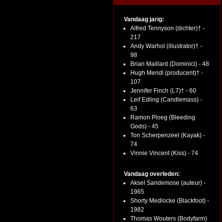
Vandaag jarig:
Alfred Tennyson (dichter)† -
217
Andy Warhol (illustrator)† -
98
Brian Maillard (Dominici) - 48
Hugh Mendl (producent)† -
107
Jennifer Finch (L7)† - 60
Leif Edling (Candlemass) -
63
Ramon Ploeg (Bleeding
Gods) - 45
Ton Scherpenzeel (Kayak) -
74
Vinnie Vincent (Kiss) - 74
Vandaag overleden:
Aksel Sandemose (auteur) -
1965
Shorty Medlocke (Blackfoot) -
1982
Thomas Wouters (Bodyfarm)