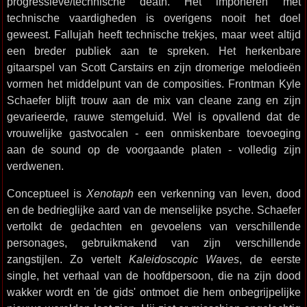
progressieve/technische death. Het imponeren met
technische vaardigheden is overigens nooit het doel
geweest. Fallujah heeft technische trekjes, maar weet altijd
een breder publiek aan te spreken. Het herkenbare
gitaarspel van Scott Carstairs en zijn dromerige melodieën
vormen het middelpunt van de composities. Frontman Kyle
Schaefer blijft trouw aan de mix van cleane zang en zijn
gevarieerde, rauwe stemgeluid. Wel is opvallend dat de
vrouwelijke gastvocalen - een onmiskenbare toevoeging
aan de sound op de voorgaande platen - volledig zijn
verdwenen.
Conceptueel is
Xenotaph
een verkenning van leven, dood
en de bedrieglijke aard van de menselijke psyche. Schaefer
vertolkt de gedachten en gevoelens van verschillende
personages, gebruikmakend van zijn verschillende
zangstijlen. Zo vertelt
Kaleidoscopic Waves
, de eerste
single, het verhaal van de hoofdpersoon, die na zijn dood
wakker wordt en 'de gids' ontmoet die hem onbegrijpelijke