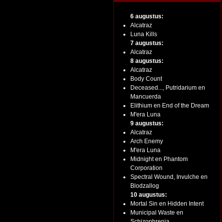
6 augustus:
Alcatraz
Luna Kills
7 augustus:
Alcatraz
8 augustus:
Alcatraz
Body Count
Deceased..., Putridarium en
Mancuerda
Elithium en End of the Dream
M'era Luna
9 augustus:
Alcatraz
Arch Enemy
M'era Luna
Midnight en Phantom
Corporation
Spectral Wound, Invulche en
Blodzallog
10 augustus:
Mortal Sin en Hidden Intent
Municipal Waste en
Schizophrenia