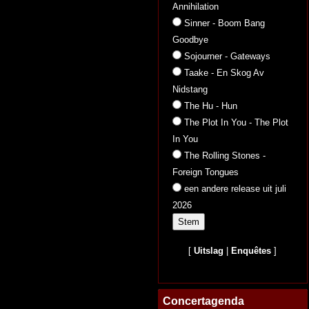
Annihilation
Sinner - Boom Bang
Goodbye
Sojourner - Gateways
Taake - En Skog Av
Nidstang
The Hu - Hun
The Plot In You - The Plot
In You
The Rolling Stones -
Foreign Tongues
een andere release uit juli
2026
[
Uitslag
|
Enquêtes
]
Concertagenda