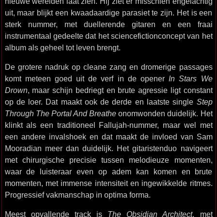
nieuwe werelden laat zien. Hij ziet er misschien engelachtig
uit, maar blijkt een kwaadaardige parasiet te zijn. Het is een
sterk nummer, met duellerende gitaren en een fraai
instrumentaal gedeelte dat het sciencefictionconcept van het
album als geheel tot leven brengt.
De grotere nadruk op cleane zang en dromerige passages
komt meteen goed uit de verf in de opener
In Stars We
Drown
, maar schijn bedriegt en brute agressie ligt constant
op de loer. Dat maakt ook de derde en laatste single
Step
Through The Portal And Breathe
onomwonden duidelijk. Het
klinkt als een traditioneel Fallujah-nummer, maar wel met
een andere invalshoek en dat maakt de invloed van Sam
Mooradian meer dan duidelijk. Het gitaristenduo navigeert
met chirurgische precisie tussen melodieuze momenten,
waar de luisteraar even op adem kan komen en brute
momenten, met immense intensiteit en ingewikkelde ritmes.
Progressief vakmanschap in optima forma.
Meest opvallende track is
The Obsidian Architect
, met