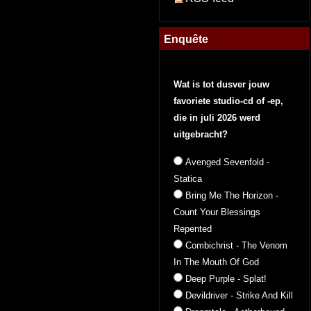
Enquête
Wat is tot dusver jouw
favoriete studio-cd of -ep,
die in juli 2026 werd
uitgebracht?
Avenged Sevenfold -
Statica
Bring Me The Horizon -
Count Your Blessings
Repented
Combichrist - The Venom
In The Mouth Of God
Deep Purple - Splat!
Devildriver - Strike And Kill