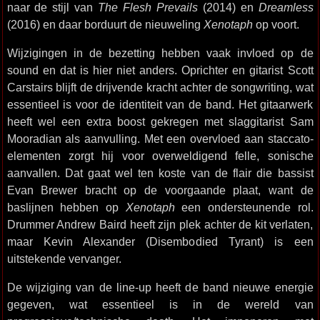
naar de stijl van
The Flesh Prevails
(2014) en
Dreamless
(2016) en daar borduurt de nieuweling
Xenotaph
op voort.
Wijzigingen in de bezetting hebben vaak invloed op de
sound en dat is hier niet anders. Oprichter en gitarist Scott
Carstairs blijft de drijvende kracht achter de songwriting, wat
essentieel is voor de identiteit van de band. Het gitaarwerk
heeft wel een extra boost gekregen met slaggitarist Sam
Mooradian als aanvulling. Met een overvloed aan staccato-
elementen zorgt hij voor overweldigend felle, sonische
aanvallen. Dat gaat wel ten koste van de flair die bassist
Evan Brewer bracht op de voorgaande plaat, want de
baslijnen hebben op
Xenotaph
een ondersteunende rol.
Drummer Andrew Baird heeft zijn plek achter de kit verlaten,
maar Kevin Alexander (Disembodied Tyrant) is een
uitstekende vervanger.
De wijziging van de line-up heeft de band nieuwe energie
gegeven, wat essentieel is in de wereld van