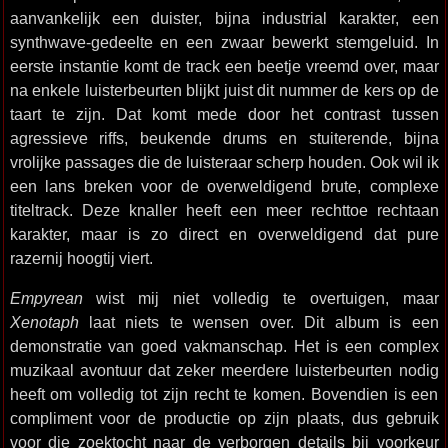
aanvankelijk een duister, bijna industrial karakter, een
synthwave-gedeelte en een zwaar bewerkt stemgeluid. In
eerste instantie komt de track een beetje vreemd over, maar
na enkele luisterbeurten blijkt juist dit nummer de kers op de
taart te zijn. Dat komt mede door het contrast tussen
agressieve riffs, beukende drums en stuiterende, bijna
vrolijke passages die de luisteraar scherp houden. Ook wil ik
een lans breken voor de overweldigend brute, complexe
titeltrack. Deze knaller heeft een meer rechttoe rechtaan
karakter, maar is zo direct en overweldigend dat pure
razernij hoogtij viert.
Empyrean
wist mij niet volledig te overtuigen, maar
Xenotaph
laat niets te wensen over. Dit album is een
demonstratie van goed vakmanschap. Het is een complex
muzikaal avontuur dat zeker meerdere luisterbeurten nodig
heeft om volledig tot zijn recht te komen. Bovendien is een
compliment voor de productie op zijn plaats, dus gebruik
voor die zoektocht naar de verborgen details bij voorkeur