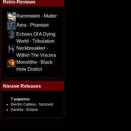
Retro-Reviews
Rammstein - Mutter
Äera - Phantast
Echoes Of A Dying
World - Tribulation
Neckbreakker -
Within The Viscera
Monolithe - Black
Hole District
Nieuwe Releases
7 augustus:
Electric Callboy - Tanzneid
Xandria - Eclipse