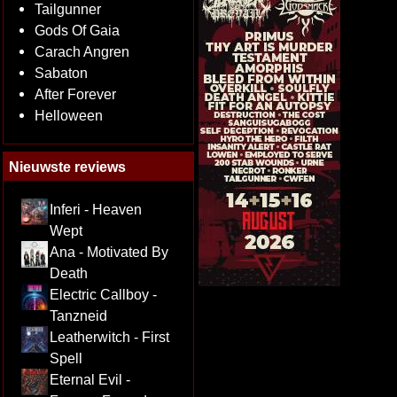
Tailgunner
Gods Of Gaia
Carach Angren
Sabaton
After Forever
Helloween
Nieuwste reviews
Inferi - Heaven
Wept
Ana - Motivated By
Death
Electric Callboy -
Tanzneid
Leatherwitch - First
Spell
Eternal Evil -