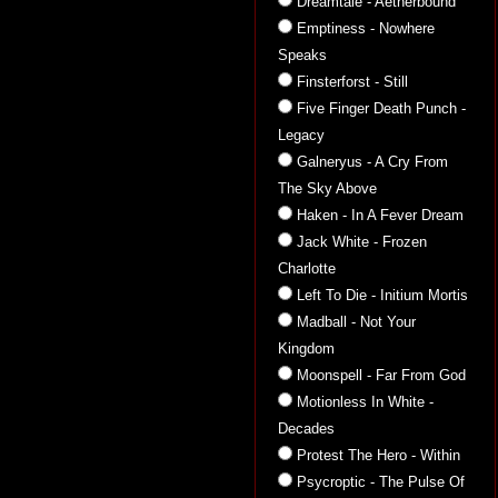
Dreamtale - Aetherbound
Emptiness - Nowhere
Speaks
Finsterforst - Still
Five Finger Death Punch -
Legacy
Galneryus - A Cry From
The Sky Above
Haken - In A Fever Dream
Jack White - Frozen
Charlotte
Left To Die - Initium Mortis
Madball - Not Your
Kingdom
Moonspell - Far From God
Motionless In White -
Decades
Protest The Hero - Within
Psycroptic - The Pulse Of