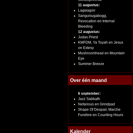
11 augustus:
Lagwagon
Sanguisugabogg,
Revocation en Internal
Bleeding
12 augustus:
Judas Priest
KMFDM, Ya Toyah en Jesus
on Extesy
Mushroomhead en Mountain
Eye
Summer Breeze
Over één maand
6 september:
Jazz Sabbath
Nefarious en Grindpad
Shape Of Despair, Marche
Funèbre en Counting Hours
Kalender