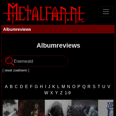
Albumreviews
Albumreviews
[
reset zoekterm
]
A
B
C
D
E
F
G
H
I
J
K
L
M
N
O
P
Q
R
S
T
U
V
W
X
Y
Z
1-9