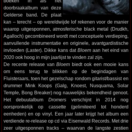
boeken in als het
doorbraakalbum van deze
Gelderse band. De plaat
kan – terecht – op wereldwijde lof rekenen voor de manier
waarop uitgesponnen, atmosferische black metal (Drudkh,
Agalloch) gecombineerd wordt met conceptuele verdieping,
aanvullende instrumentatie en originele, avantgardistische
invloeden (Laster). Dikke kans dat
Bloem
aan het eind van
2020 ook hoog in mijn jaarlijst te vinden zal zijn.
De recente release van
Bloem
biedt ook een mooie kans
om eens terug te blikken op de begindagen van
Fluisteraars, toen het gezelschap rondom gitarist/bassist en
drummer Mink Koops (Galg, Knoest, Nusquama, Solar
Temple, Bong Breaker) nog nauwelijks bekendheid genoot.
Het debuutalbum
Dromers
verschijnt in 2014 nog
oorspronkelijk op cassette (gelimiteerd tot honderd
eenheden) en op vinyl. Een jaar later krijgt het album een
verdiende re-release op cd via Eisenwald Records. Met drie
zeer uitgesponnen tracks – waarvan de langste zestien