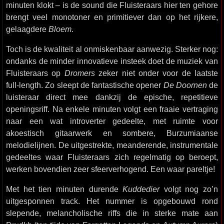
minuten klokt – is de sound die Fluisteraars hier ten gehore
brengt veel monotoner en primitiever dan op het rijkere,
gelaagdere
Bloem
.
Toch is de kwaliteit al onmiskenbaar aanwezig. Sterker nog:
ondanks de minder innovatieve insteek doet de muziek van
Fluisteraars op
Dromers
zeker niet onder voor de laatste
full-length. Zo sleept de fantastische opener
De Doornen
de
luisteraar direct mee dankzij de epische, repetitieve
openingsriff. Na enkele minuten volgt een fraaie vertraging
naar een wat introverter gedeelte, met ruimte voor
akoestisch gitaarwerk en sombere, Burzumiaanse
melodielijnen. De uitgestrekte, meanderende, instrumentale
gedeeltes waar Fluisteraars zich regelmatig op beroept,
werken bovendien zeer sfeerverhogend. Een waar pareltje!
Met het tien minuten durende
Kuddedier
volgt nog zo’n
uitgesponnen track. Het nummer is opgebouwd rond
slepende, melancholische riffs die in sterke mate aan