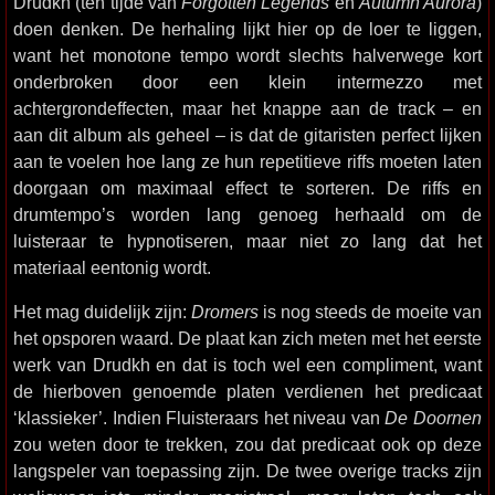
Drudkh (ten tijde van
Forgotten Legends
en
Autumn Aurora
)
doen denken. De herhaling lijkt hier op de loer te liggen,
want het monotone tempo wordt slechts halverwege kort
onderbroken door een klein intermezzo met
achtergrondeffecten, maar het knappe aan de track – en
aan dit album als geheel – is dat de gitaristen perfect lijken
aan te voelen hoe lang ze hun repetitieve riffs moeten laten
doorgaan om maximaal effect te sorteren. De riffs en
drumtempo’s worden lang genoeg herhaald om de
luisteraar te hypnotiseren, maar niet zo lang dat het
materiaal eentonig wordt.
Het mag duidelijk zijn:
Dromers
is nog steeds de moeite van
het opsporen waard. De plaat kan zich meten met het eerste
werk van Drudkh en dat is toch wel een compliment, want
de hierboven genoemde platen verdienen het predicaat
‘klassieker’. Indien Fluisteraars het niveau van
De Doornen
zou weten door te trekken, zou dat predicaat ook op deze
langspeler van toepassing zijn. De twee overige tracks zijn