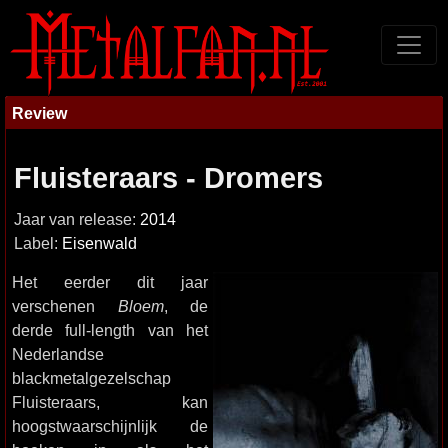
Review
Fluisteraars - Dromers
Jaar van release:
2014
Label:
Eisenwald
Het eerder dit jaar
verschenen
Bloem
, de
derde full-length van het
Nederlandse
blackmetalgezelschap
Fluisteraars, kan
hoogstwaarschijnlijk de