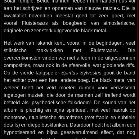
Solar Temple. Beide mannen hebben hun handen dus vol
aan het schrijven en opnemen van nieuwe muziek. Die is
kwalitatief bovendien meestal goed tot zeer goed, met
vooral Fluisteraars als boegbeeld van atmosferische,
originele en zeer sterk uitgevoerde black metal.
Het werk van Iskandr kent, vooral in de begindagen, veel
stilistische raakvlakken met Fluisteraars. Die
overeenkomsten vinden we niet alleen in de uitgesponnen
composities, maar ook in de sfeervolle, wat glooiende riffs.
Op de vierde langspeler
Spiritus Sylvestris
gooit de band
het echter over een heel andere boeg. De black metal van
weleer heeft het veld moeten ruimen voor verrassend
ingetogen muziek, die door de mannen zelf treffend wordt
betiteld als ‘psychedelische folk/doom’. De sound van het
album is plechtig en bijna spiritueel, met veel nadruk op
monotone, ritualistische drumritmes (met fraaie en subtiele
details) en diepe basklanken. Daardoor heeft het album een
hypnotiserend en bijna geestverruimend effect, dat nog