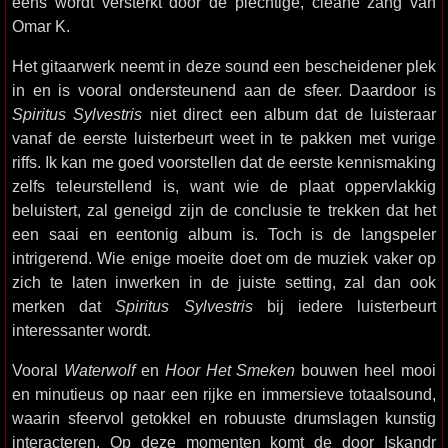
eens wordt versterkt door de plechtige, cleane zang van
Omar K.
Het gitaarwerk neemt in deze sound een bescheidener plek
in en is vooral ondersteunend aan de sfeer. Daardoor is
Spiritus Sylvestris
niet direct een album dat de luisteraar
vanaf de eerste luisterbeurt weet in te pakken met vurige
riffs. Ik kan me goed voorstellen dat de eerste kennismaking
zelfs teleurstellend is, want wie de plaat oppervlakkig
beluistert, zal geneigd zijn de conclusie te trekken dat het
een saai en eentonig album is. Toch is de langspeler
intrigerend. Wie enige moeite doet om de muziek vaker op
zich te laten inwerken in de juiste setting, zal dan ook
merken dat
Spiritus Sylvestris
bij iedere luisterbeurt
interessanter wordt.
Vooral
Waterwolf
en
Hoor Het Smeken
bouwen heel mooi
en minutieus op naar een rijke en immersieve totaalsound,
waarin sfeervol getokkel en robuuste drumslagen kunstig
interacteren. Op deze momenten komt de door Iskandr