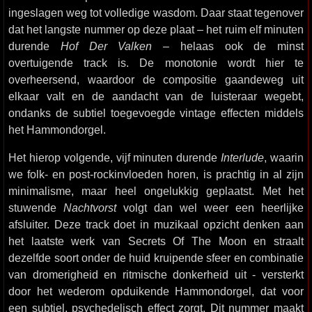
ingeslagen weg tot volledige wasdom. Daar staat tegenover
dat het langste nummer op deze plaat – het ruim elf minuten
durende
Hof Der Valken
– helaas ook de minst
overtuigende track is. De monotonie wordt hier te
overheersend, waardoor de compositie gaandeweg uit
elkaar valt en de aandacht van de luisteraar wegebt,
ondanks de subtiel toegevoegde vintage effecten middels
het Hammondorgel.
Het hierop volgende, vijf minuten durende
Interlude
, waarin
we folk- en post-rockinvloeden horen, is prachtig in al zijn
minimalisme, maar heel ongelukkig geplaatst. Met het
stuwende
Nachtvorst
volgt dan wel weer een heerlijke
afsluiter. Deze track doet in muzikaal opzicht denken aan
het laatste werk van Secrets Of The Moon en straalt
dezelfde soort onder de huid kruipende sfeer en combinatie
van dromerigheid en ritmische donkerheid uit - versterkt
door het wederom opduikende Hammondorgel, dat voor
een subtiel, psychedelisch effect zorgt. Dit nummer maakt