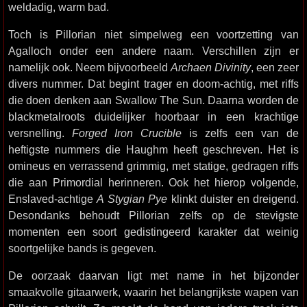
weldadig, warm bad.
Toch is Pillorian niet simpelweg een voortzetting van
Agalloch onder een andere naam. Verschillen zijn er
namelijk ook. Neem bijvoorbeeld
Archaen Divinity
, een zeer
divers nummer. Dat begint trager en doom-achtig, met riffs
die doen denken aan Swallow The Sun. Daarna worden de
blackmetalroots duidelijker hoorbaar in een krachtige
versnelling.
Forged Iron Crucible
is zelfs een van de
heftigste nummers die Haughm heeft geschreven. Het is
omineus en verrassend grimmig, met statige, gedragen riffs
die aan Primordial herinneren. Ook het hierop volgende,
Enslaved-achtige
A Stygian Pye
klinkt duister en dreigend.
Desondanks behoudt Pillorian zelfs op de stevigste
momenten een soort gedistingeerd karakter dat weinig
soortgelijke bands is gegeven.
De oorzaak daarvan ligt met name in het bijzonder
smaakvolle gitaarwerk, waarin het belangrijkste wapen van