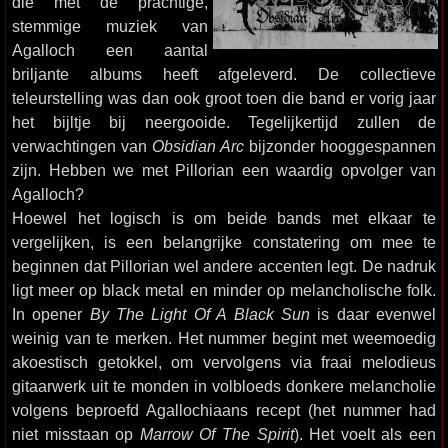
die met de prachtige,
stemmige muziek van
Agalloch een aantal
briljante albums heeft afgeleverd. De collectieve
teleurstelling was dan ook groot toen die band er vorig jaar
het bijltje bij neergooide. Tegelijkertijd zullen de
verwachtingen van
Obsidian Arc
bijzonder hooggespannen
zijn. Hebben we met Pillorian een waardig opvolger van
Agalloch?
Hoewel het logisch is om beide bands met elkaar te
vergelijken, is een belangrijke constatering om mee te
beginnen dat Pillorian wel andere accenten legt. De nadruk
ligt meer op black metal en minder op melancholische folk.
In opener
By The Light Of A Black Sun
is daar evenwel
weinig van te merken. Het nummer begint met weemoedig
akoestisch getokkel, om vervolgens via fraai melodieus
gitaarwerk uit te monden in volbloeds donkere melancholie
volgens beproefd Agallochiaans recept (het nummer had
niet misstaan op
Marrow Of The Spirit
). Het voelt als een