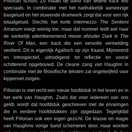
Pillorian schuilt. Zo maakt de band van iedere track iets
speciaals. In combinatie met het nadrukkelijk aanwezige
basgeluid en het stuwende drumwerk zorgt dat voor een rijk
totaalgeluid. Slechts het korte intermezzo
The Sentient
Arcanum
voegt weinig toe, maar dat nummer leidt wel naar
de werkelijk adembenemend mooie afsluiter
Dark Is The
River Of Man
, een track die een eervolle vermelding
verdient. Dit is eigenlijk Agalloch op zijn fraaist. Mijmerend
en introspectief, uitnodigend tot reflectie en vooral
schitterend opgebouwd. De cleane zang van Haughm in
combinatie met de filosofische teksten zal ongetwijfeld voor
kippenvel zorgen.
Pillorian is met recht een nieuw hoofdstuk in het leven en in
het werk van Haughm. Zoals dat voor iedereen van ons
geldt, wordt dat hoofdstuk geschreven met de ervaringen
die in eerdere hoofdstukken zijn opgedaan. Tegelijktijd
heeft Pillorian ook een eigen gezicht. De klasse en magie
van Haughms vorige band schemeren door, maar worden