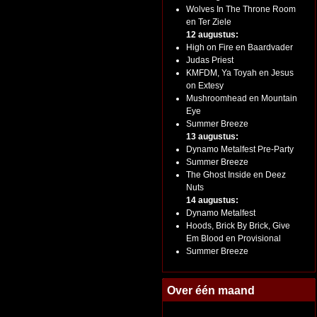
Wolves In The Throne Room
en Ter Ziele
12 augustus:
High on Fire en Baardvader
Judas Priest
KMFDM, Ya Toyah en Jesus
on Extesy
Mushroomhead en Mountain
Eye
Summer Breeze
13 augustus:
Dynamo Metalfest Pre-Party
Summer Breeze
The Ghost Inside en Deez
Nuts
14 augustus:
Dynamo Metalfest
Hoods, Brick By Brick, Give
Em Blood en Provisional
Summer Breeze
Over één maand