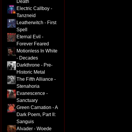
Death
Electric Callboy -
Tanzneid
Leatherwitch - First
Spell
Eternal Evil -
Forever Feared
Motionless In White
- Decades
Darkthrone - Pre-
Historic Metal
The Fifth Alliance -
Stenahoria
Evanescence -
Sanctuary
Green Carnation - A
Dark Poem, Part II:
Sanguis
Alvader - Woede