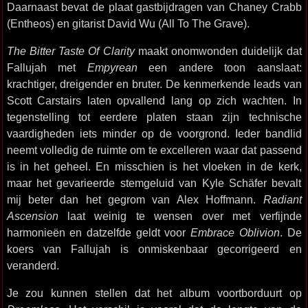
Daarnaast bevat de plaat gastbijdragen van Chaney Crabb
(Entheos) en gitarist David Wu (All To The Grave).
The Bitter Taste Of Clarity
maakt onomwonden duidelijk dat
Fallujah met
Empyrean
een andere toon aanslaat:
krachtiger, dreigender en bruter. De kenmerkende leads van
Scott Carstairs laten opvallend lang op zich wachten. In
tegenstelling tot eerdere platen staan zijn technische
vaardigheden iets minder op de voorgrond. Ieder bandlid
neemt volledig de ruimte om te excelleren waar dat passend
is in het geheel. En misschien is het vloeken in de kerk,
maar het gevarieerde stemgeluid van Kyle Schäfer bevalt
mij beter dan het gegrom van Alex Hoffmann.
Radiant
Ascension
laat weinig te wensen over met verfijnde
harmonieën en datzelfde geldt voor
Embrace Oblivion
. De
koers van Fallujah is onmiskenbaar gecorrigeerd en
veranderd.
Je zou kunnen stellen dat het album voortborduurt op