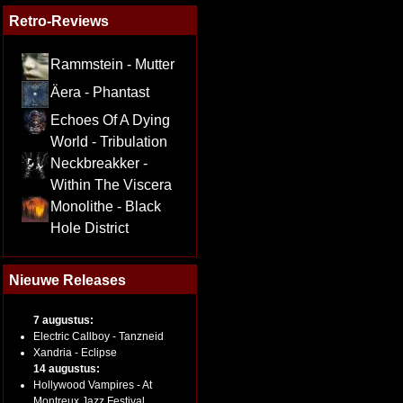
Retro-Reviews
Rammstein - Mutter
Äera - Phantast
Echoes Of A Dying
World - Tribulation
Neckbreakker -
Within The Viscera
Monolithe - Black
Hole District
Nieuwe Releases
7 augustus:
Electric Callboy - Tanzneid
Xandria - Eclipse
14 augustus:
Hollywood Vampires - At
Montreux Jazz Festival