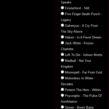
Speaks
Finsterforst - Still
Five Finger Death Punch -
Legacy
Galneryus - A Cry From
The Sky Above
Haken - In A Fever Dream
Jack White - Frozen
Charlotte
Left To Die - Initium Mortis
Madball - Not Your
Kingdom
Moonspell - Far From God
Motionless In White -
Decades
Protest The Hero - Within
Psycroptic - The Pulse Of
Annihilation
Sinner - Boom Bang