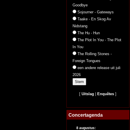
Goodbye
Sojourner - Gateways
Taake - En Skog Av
Nidstang
The Hu - Hun
The Plot In You - The Plot
In You
The Rolling Stones -
Foreign Tongues
een andere release uit juli
2026
[
Uitslag
|
Enquêtes
]
Concertagenda
8 augustus: