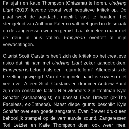
Fallujah) en Katie Thompson (Chiasma) te horen.
Undying
Light
(2019) leverde vooral veel negatieve kritiek op. De
plaat weet de aandacht moeilijk vast te houden, het
stemgeluid van Anthony Palermo valt niet goed in de smaak
en de zangeressen worden gemist. Laat ik meteen maar met
de deur in huis vallen.
Empyrean
overtreft al mijn
verwachtingen.
Gitarist Scott Carstairs heeft zich de kritiek op het creatieve
risico dat hij nam met
Undying Light
zeker aangetrokken.
Empyrean
is beloofd als een "return to form". Allereerst is de
bezetting gewijzigd. Van de originele band is sowieso niet
veel over. Alleen Scott Carstairs en drummer Andrew Baird
zijn een constante factor. Nieuwkomers zijn frontman Kyle
Schäfer (Archaeologist) en bassist Evan Brewer (ex-The
Faceless, ex-Entheos). Naast diepe grunts beschikt Kyle
Schäfer over een goede zangstem. Evan Brewer drukt een
behoorlijk stempel op de vernieuwde sound. Zangeressen
Tori Letzler en Katie Thompson doen ook weer mee.