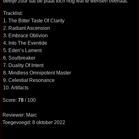
beetje zuur dat de plaat toch nog wat te wensen overlaat.
Tracklist:
1. The Bitter Taste Of Clarity
2. Radiant Ascension
3. Embrace Oblivion
4. Into The Eventide
5. Eden’s Lament
6. Soulbreaker
7. Duality Of Intent
8. Mindless Omnipotent Master
9. Celestial Resonance
10. Artifacts
Score:
78
/ 100
Reviewer: Marc
Toegevoegd: 8 oktober 2022