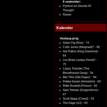
8 september:
Pyrrhon en Devoid Of
Thought
Raven
Kalender
Vandaag jarig:
Anton Fig (Kiss) - 74
Colin Jones (fotograaf)† - 90
Hal Patino (King Diamond) -
64
Les Binks (Judas Priest)† -
75
Lüpüs Thünder (The
Bloodhound Gang) - 54
Mel Tillis (Old Dogs)† - 94
Pekka Kasari (Amorphis) - 60
Rikki Rockett (Poison) - 65
Sam Totman (Dragonforce) -
47
Scott Stapp (Creed) - 53
The Edge (U2) - 65