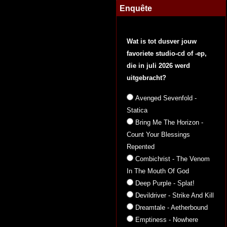
Enquête
Wat is tot dusver jouw
favoriete studio-cd of -ep,
die in juli 2026 werd
uitgebracht?
Avenged Sevenfold -
Statica
Bring Me The Horizon -
Count Your Blessings
Repented
Combichrist - The Venom
In The Mouth Of God
Deep Purple - Splat!
Devildriver - Strike And Kill
Dreamtale - Aetherbound
Emptiness - Nowhere