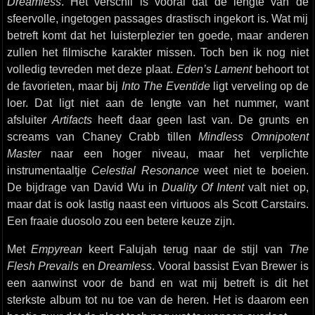
Dreamless
. Het verschil is vooral dat de lengte van de
sfeervolle, ingetogen passages drastisch ingekort is. Wat mij
betreft komt dat het luisterplezier ten goede, maar anderen
zullen het filmische karakter missen. Toch ben ik nog niet
volledig tevreden met deze plaat.
Eden’s Lament
behoort tot
de favorieten, maar bij
Into The Eventide
ligt verveling op de
loer. Dat ligt niet aan de lengte van het nummer, want
afsluiter
Artifacts
heeft daar geen last van. De grunts en
screams van Chaney Crabb tillen
Mindless Omnipotent
Master
naar een hoger niveau, maar het verplichte
instrumentaaltje
Celestial Resonance
weet niet te boeien.
De bijdrage van David Wu in
Duality Of Intent
valt niet op,
maar dat is ook lastig naast een virtuoos als Scott Carstairs.
Een fraaie duosolo zou een betere keuze zijn.
Met
Empyrean
keert Falujah terug naar de stijl van
The
Flesh Prevails
en
Dreamless
. Vooral bassist Evan Brewer is
een aanwinst voor de band en wat mij betreft is dit het
sterkste album tot nu toe van de heren. Het is daarom een