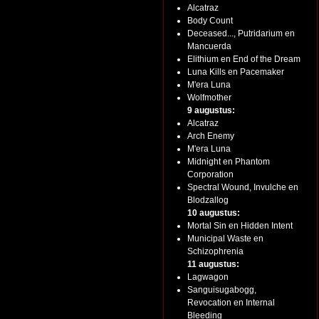
Alcatraz
Body Count
Deceased..., Putridarium en
Mancuerda
Elithium en End of the Dream
Luna Kills en Pacemaker
M'era Luna
Wolfmother
9 augustus:
Alcatraz
Arch Enemy
M'era Luna
Midnight en Phantom
Corporation
Spectral Wound, Invulche en
Blodzallog
10 augustus:
Mortal Sin en Hidden Intent
Municipal Waste en
Schizophrenia
11 augustus:
Lagwagon
Sanguisugabogg,
Revocation en Internal
Bleeding