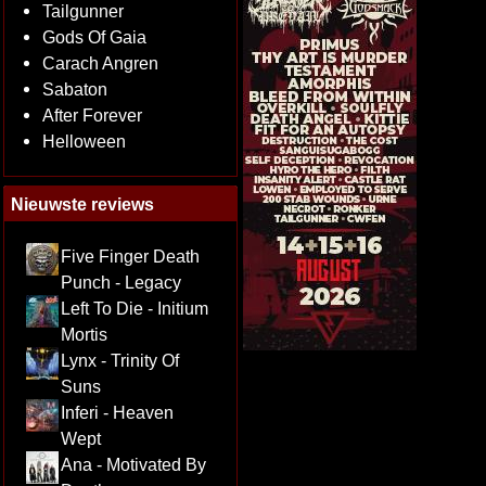
Tailgunner
Gods Of Gaia
Carach Angren
Sabaton
After Forever
Helloween
Nieuwste reviews
Five Finger Death
Punch - Legacy
Left To Die - Initium
Mortis
Lynx - Trinity Of
Suns
Inferi - Heaven
Wept
Ana - Motivated By