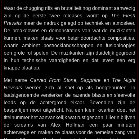
Waar de chugging riffs en brutaliteit nog dominant aanwezig
zijn op de eerste twee releases, wordt op
The Flesh
Prevails
meer de nadruk gelegd op techniek en atmosfeer.
De breakdowns en demonstraties van wat de muzikanten
kunnen, maken plaats voor beter doordachte composities,
waarin ambient postrocklandschappen en fusionloopjes
een grote rol spelen. De muzikanten zijn duidelijk gegroeid
in hun technische vaardigheden en dat levert een erg
knappe plaat op.
Met name
Carved From Stone, Sapphire
en
The Night
Reveals
werken zich al snel op als hoogtepunten. In
laatstgenoemde versterken de razende blasts en sfeervolle
leads op de achtergrond elkaar. Bovendien zijn de
baspartijen mooi uitgelicht. Na een klein kwartier doet het
titelnummer het aanvankelijk wat rustiger aan. Hierin blijven
de screams van Alex Hoffman een paar minuten
achterwege en maken ze plaats voor de hemelse zang van