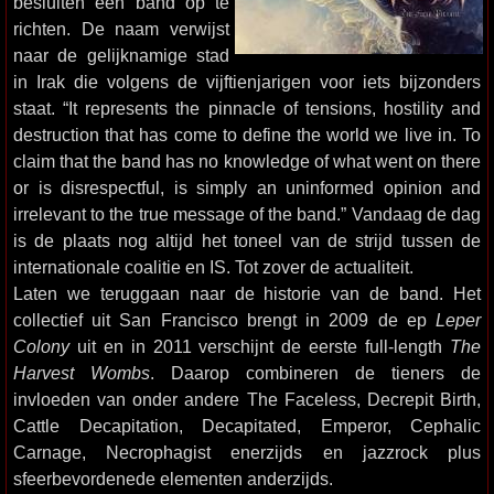
besluiten een band op te
richten. De naam verwijst
naar de gelijknamige stad
in Irak die volgens de vijftienjarigen voor iets bijzonders
staat. “It represents the pinnacle of tensions, hostility and
destruction that has come to define the world we live in. To
claim that the band has no knowledge of what went on there
or is disrespectful, is simply an uninformed opinion and
irrelevant to the true message of the band.” Vandaag de dag
is de plaats nog altijd het toneel van de strijd tussen de
internationale coalitie en IS. Tot zover de actualiteit.
Laten we teruggaan naar de historie van de band. Het
collectief uit San Francisco brengt in 2009 de ep
Leper
Colony
uit en in 2011 verschijnt de eerste full-length
The
Harvest Wombs
. Daarop combineren de tieners de
invloeden van onder andere The Faceless, Decrepit Birth,
Cattle Decapitation, Decapitated, Emperor, Cephalic
Carnage, Necrophagist enerzijds en jazzrock plus
sfeerbevordenede elementen anderzijds.