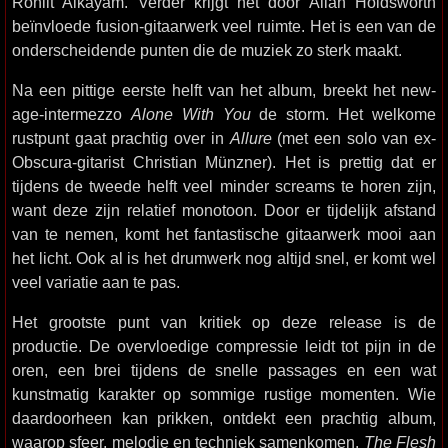
Roniit Alkayam. Verder krijgt het door Allan Holdsworth
beïnvloede fusion-gitaarwerk veel ruimte. Het is een van de
onderscheidende punten die de muziek zo sterk maakt.
Na een pittige eerste helft van het album, breekt het new-
age-intermezzo
Alone With You
de storm. Het welkome
rustpunt gaat prachtig over in
Allure
(met een solo van ex-
Obscura-gitarist Christian Münzner). Het is prettig dat er
tijdens de tweede helft veel minder screams te horen zijn,
want deze zijn relatief monotoon. Door er tijdelijk afstand
van te nemen, komt het fantastische gitaarwerk mooi aan
het licht. Ook al is het drumwerk nog altijd snel, er komt wel
veel variatie aan te pas.
Het grootste punt van kritiek op deze release is de
productie. De overvloedige compressie leidt tot pijn in de
oren, een brei tijdens de snelle passages en een wat
kunstmatig karakter op sommige rustige momenten. Wie
daardoorheen kan prikken, ontdekt een prachtig album,
waarop sfeer, melodie en techniek samenkomen.
The Flesh