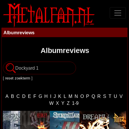
Albumreviews
Albumreviews
[
reset zoekterm
]
A
B
C
D
E
F
G
H
I
J
K
L
M
N
O
P
Q
R
S
T
U
V
W
X
Y
Z
1-9