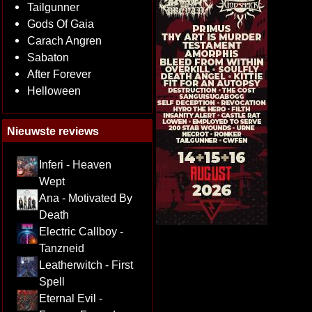
Tailgunner
Gods Of Gaia
Carach Angren
Sabaton
After Forever
Helloween
Nieuwste reviews
Inferi - Heaven
Wept
Ana - Motivated By
Death
Electric Callboy -
Tanzneid
Leatherwitch - First
Spell
Eternal Evil -