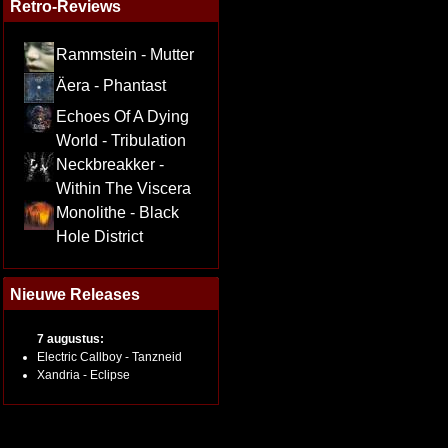
Retro-Reviews
Rammstein - Mutter
Äera - Phantast
Echoes Of A Dying
World - Tribulation
Neckbreakker -
Within The Viscera
Monolithe - Black
Hole District
Nieuwe Releases
7 augustus:
Electric Callboy - Tanzneid
Xandria - Eclipse