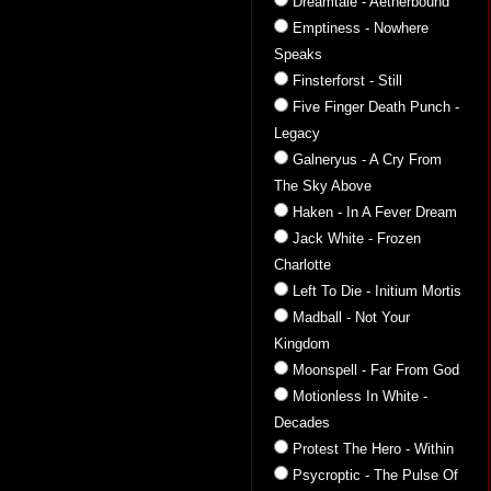
Dreamtale - Aetherbound
Emptiness - Nowhere
Speaks
Finsterforst - Still
Five Finger Death Punch -
Legacy
Galneryus - A Cry From
The Sky Above
Haken - In A Fever Dream
Jack White - Frozen
Charlotte
Left To Die - Initium Mortis
Madball - Not Your
Kingdom
Moonspell - Far From God
Motionless In White -
Decades
Protest The Hero - Within
Psycroptic - The Pulse Of