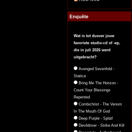
Enquête
Wat is tot dusver jouw
favoriete studio-cd of -ep,
die in juli 2026 werd
uitgebracht?
Avenged Sevenfold -
Statica
Bring Me The Horizon -
Count Your Blessings
Repented
Combichrist - The Venom
In The Mouth Of God
Deep Purple - Splat!
Devildriver - Strike And Kill