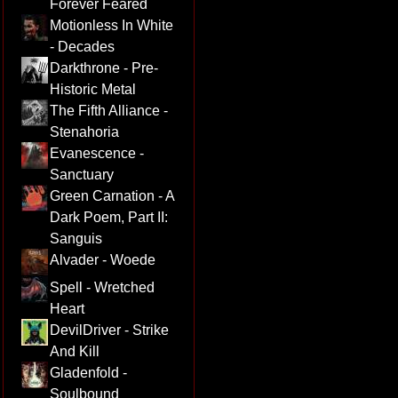
Forever Feared
Motionless In White
- Decades
Darkthrone - Pre-
Historic Metal
The Fifth Alliance -
Stenahoria
Evanescence -
Sanctuary
Green Carnation - A
Dark Poem, Part II:
Sanguis
Alvader - Woede
Spell - Wretched
Heart
DevilDriver - Strike
And Kill
Gladenfold -
Soulbound