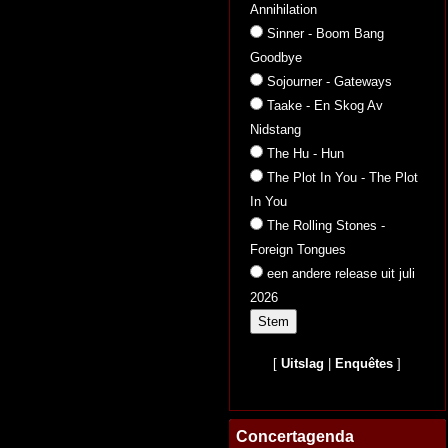
Annihilation
Sinner - Boom Bang
Goodbye
Sojourner - Gateways
Taake - En Skog Av
Nidstang
The Hu - Hun
The Plot In You - The Plot
In You
The Rolling Stones -
Foreign Tongues
een andere release uit juli
2026
[
Uitslag
|
Enquêtes
]
Concertagenda