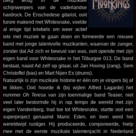
Berg terug in de muzikale
schijnwerpers van de vaderlandse
hardrock. De Enschedese gitarist, ooit
furore makend met Whitesnake, voelde
al enige tijd kriebels om weer actief
iets met muziek te gaan doen en formeerde een nieuwe
band met jonge talentvolle muzikanten, waarvan de zanger,
zonder dat Ad zich er bewust van was, ooit opende met zijn
eigen band voor Whitesnake in het Tilburgse 013. De band
bestaat, naast Ad zelf op gitaar, uit Jan Hoving (zang), Sem
Christoffel (bas) en Mart Nijen Es (drums).
Natuurlijk is zijn muzikale historie er één om je vingers bij af
te likken. Ooit hoorde ik (bij wijlen Alfred Lagarde) het
nummer
Oh Teresa
van zijn toenmalige band Teaser, niet
veel later bestormde hij in rap tempo de wereld met zijn
eigen Vandenberg, trad toe tot Whitesnake, startte ooit een
superproject genaamd Manic Eden, en toen werd het
wereldwijd rustiger. Hij produceerde, componeerde, hielp
mee met de eerste muzikale talentenjacht in Nederland