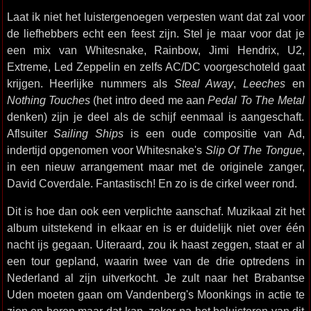
Laat ik niet het luistergenoegen verpesten want dat zal voor
de liefhebbers echt een feest zijn. Stel je maar voor dat je
een mix van Whitesnake, Rainbow, Jimi Hendrix, U2,
Extreme, Led Zeppelin en zelfs AC/DC voorgeschoteld gaat
krijgen. Heerlijke nummers als
Steal Away
,
Leeches
en
Nothing Touches
(het intro deed me aan
Pedal To The Metal
denken) zijn je deel als de schijf eenmaal is aangeschaft.
Aflsuiter
Sailing Ships
is een oude compositie van Ad,
indertijd opgenomen voor Whitesnake's
Slip Of The Tongue
,
in een nieuw arrangement maar met de originele zanger,
David Coverdale. Fantastisch! En zo is de cirkel weer rond.
Dit is hoe dan ook een verplichte aanschaf. Muzikaal zit het
album uitstekend in elkaar en is er duidelijk niet over één
nacht ijs gegaan. Uiteraard, zou ik haast zeggen, staat er al
een tour gepland, waarin twee van de drie optredens in
Nederland al zijn uitverkocht. Je zult naar het Brabantse
Uden moeten gaan om Vandenberg's Moonkings in actie te