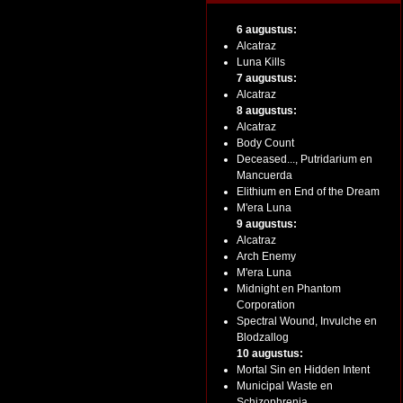
6 augustus:
Alcatraz
Luna Kills
7 augustus:
Alcatraz
8 augustus:
Alcatraz
Body Count
Deceased..., Putridarium en
Mancuerda
Elithium en End of the Dream
M'era Luna
9 augustus:
Alcatraz
Arch Enemy
M'era Luna
Midnight en Phantom
Corporation
Spectral Wound, Invulche en
Blodzallog
10 augustus:
Mortal Sin en Hidden Intent
Municipal Waste en
Schizophrenia