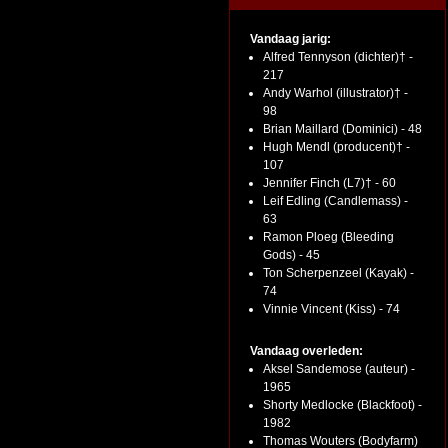
Vandaag jarig:
Alfred Tennyson (dichter)† -
217
Andy Warhol (illustrator)† -
98
Brian Maillard (Dominici) - 48
Hugh Mendl (producent)† -
107
Jennifer Finch (L7)† - 60
Leif Edling (Candlemass) -
63
Ramon Ploeg (Bleeding
Gods) - 45
Ton Scherpenzeel (Kayak) -
74
Vinnie Vincent (Kiss) - 74
Vandaag overleden:
Aksel Sandemose (auteur) -
1965
Shorty Medlocke (Blackfoot) -
1982
Thomas Wouters (Bodyfarm)