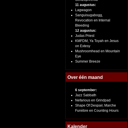
11 augustus:
Lagwagon
Sanguisugabogg,
Revocation en Internal
Bleeding
12 augustus:
Judas Priest
KMFDM, Ya Toyah en Jesus
on Extesy
Mushroomhead en Mountain
Eye
Summer Breeze
Over één maand
6 september:
Jazz Sabbath
Nefarious en Grindpad
Shape Of Despair, Marche
Funèbre en Counting Hours
Kalender