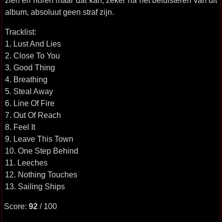
zien en horen maar dat kan, zeker na het beluisteren van dit
album, absoluut geen straf zijn.
Tracklist:
1. Lust And Lies
2. Close To You
3. Good Thing
4. Breathing
5. Steal Away
6. Line Of Fire
7. Out Of Reach
8. Feel It
9. Leave This Town
10. One Step Behind
11. Leeches
12. Nothing Touches
13. Sailing Ships
Score:
92
/ 100