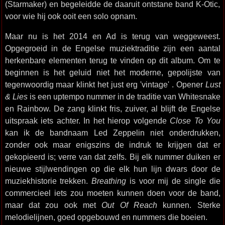
(Starmaker) en begeleidde de daaruit ontstane band K-Otic,
voor wie hij ook ooit een solo opnam.
Maar nu is het 2014 en Ad is terug van weggeweest.
Opgegroeid in de Engelse muziektraditie zijn een aantal
herkenbare elementen terug te vinden op dit album. Om te
beginnen is het geluid niet het moderne, gepolijste van
tegenwoordig maar klinkt het just erg 'vintage' . Opener
Lust
& Lies
is een uptempo nummer in de traditie van Whitesnake
en Rainbow. De zang klinkt fris, zuiver, al blijft de Engelse
uitspraak iets achter. In het hierop volgende
Close To You
kan ik de bandnaam Led Zeppelin niet onderdrukken,
zonder ook maar enigszins de indruk te krijgen dat er
gekopieerd is; verre van dat zelfs. Bij elk nummer duiken er
nieuwe stijlwendingen op die elk hun lijn dwars door de
muziekhistorie trekken.
Breathing
is voor mij de single die
commercieel iets zou moeten kunnen doen voor de band,
maar dat zou ook met
Out Of Reach
kunnen. Sterke
melodielijnen, goed opgebouwd en nummers die boeien.