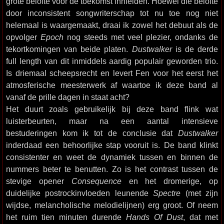
grote belofte voor de toekomst inhielden. Hoewel die belofte
door inconsistent songwriterschap tot nu toe nog niet
helemaal is waargemaakt, draai ik zowel het debuut als de
opvolger
Epoch
nog steeds met veel plezier, ondanks de
tekortkomingen van beide platen.
Dustwalker
is de derde
full length van dit inmiddels aardig populair geworden trio.
Is driemaal scheepsrecht en levert Fen voor het eerst het
atmosferische meesterwerk af waartoe ik deze band al
vanaf de prille dagen in staat acht?
Het duurt zoals gebruikelijk bij deze band flink wat
luisterbeurten, maar na een aantal intensieve
bestuderingen kom ik tot de conclusie dat
Dustwalker
inderdaad een behoorlijke stap vooruit is. De band klinkt
consistenter en weet de dynamiek tussen en binnen de
nummers beter te benutten. Zo is het contrast tussen de
stevige opener
Consequence
en het dromerige, op
duidelijke postrockinvloeden leunende
Spectre
(met zijn
wijdse, melancholische melodielijnen) erg groot. Of neem
het ruim tien minuten durende
Hands Of Dust
, dat met