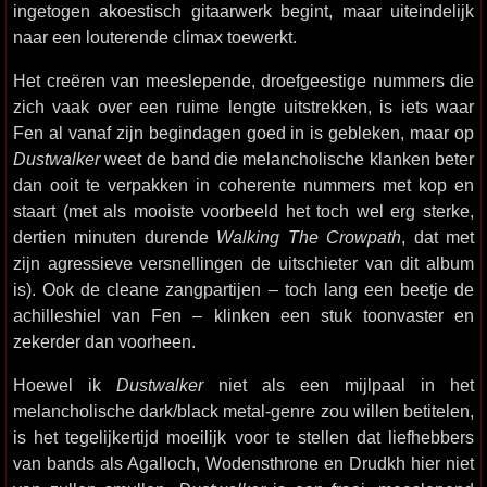
ingetogen akoestisch gitaarwerk begint, maar uiteindelijk
naar een louterende climax toewerkt.
Het creëren van meeslepende, droefgeestige nummers die
zich vaak over een ruime lengte uitstrekken, is iets waar
Fen al vanaf zijn begindagen goed in is gebleken, maar op
Dustwalker
weet de band die melancholische klanken beter
dan ooit te verpakken in coherente nummers met kop en
staart (met als mooiste voorbeeld het toch wel erg sterke,
dertien minuten durende
Walking The Crowpath
, dat met
zijn agressieve versnellingen de uitschieter van dit album
is). Ook de cleane zangpartijen – toch lang een beetje de
achilleshiel van Fen – klinken een stuk toonvaster en
zekerder dan voorheen.
Hoewel ik
Dustwalker
niet als een mijlpaal in het
melancholische dark/black metal-genre zou willen betitelen,
is het tegelijkertijd moeilijk voor te stellen dat liefhebbers
van bands als Agalloch, Wodensthrone en Drudkh hier niet