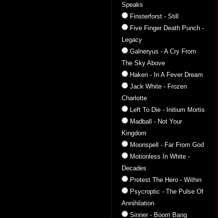
Speaks
Finsterforst - Still
Five Finger Death Punch -
Legacy
Galneryus - A Cry From
The Sky Above
Haken - In A Fever Dream
Jack White - Frozen
Charlotte
Left To Die - Initium Mortis
Madball - Not Your
Kingdom
Moonspell - Far From God
Motionless In White -
Decades
Protest The Hero - Within
Psycroptic - The Pulse Of
Annihilation
Sinner - Boom Bang