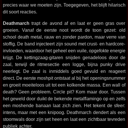
precies waar we moeten zijn. Toegegeven, het blijft hilarisch
dit soort reacties.
Deathmarch
trapt de avond af en laat er geen gras over
groeien. Vanaf de eerste noot wordt de toon gezet: old
school death metal, rauw en zonder pardon, maar verre van
stoffig. De band injecteert zijn sound met crust- en hardcore-
invloeden, waardoor het geheel een vuile, opgefokte energie
krijgt. De kettingzaag-gitaren snijden genadeloos door de
zaal, terwijl de ritmesectie een logge, bijna punky drive
neerlegt. De zaal is inmiddels goed gevuld en reageert
direct. De eerste moshpit ontstaat al bij het openingsnummer
en groeit moeiteloos uit tot een kolkende massa. Een wall of
death? Geen probleem. Circle pit? Kom maar door. Tussen
het geweld door duikt de bekende metalflamingo op en zelfs
een moshende banaan laat zich zien. Het tekent de sfeer:
intens, maar met een knipoog. Deathmarch dendert als een
stoomwals door zijn set heen en laat een zichtbaar tevreden
publiek achter.