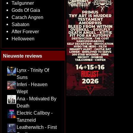
Tailgunner
Gods Of Gaia
Carach Angren
Sabaton
After Forever
Helloween
Nieuwste reviews
Lynx - Trinity Of
Suns
Inferi - Heaven
Wept
Ana - Motivated By
Death
Electric Callboy -
Tanzneid
Leatherwitch - First