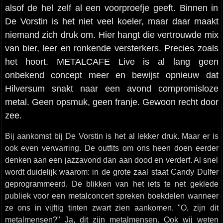
alsof de hel zelf al een voorproefje geeft. Binnen in
De Vorstin is het niet veel koeler, maar daar maakt
niemand zich druk om. Hier hangt die vertrouwde mix
van bier, leer en ronkende versterkers. Precies zoals
het hoort. METALCAFE Live is al lang geen
onbekend concept meer en bewijst opnieuw dat
Hilversum snakt naar een avond compromisloze
metal. Geen opsmuk, geen franje. Gewoon recht door
zee.
Bij aankomst bij De Vorstin is het al lekker druk. Maar er is
ook even verwarring. De outfits om ons heen doen eerder
denken aan een jazzavond dan aan dood en verderf. Al snel
wordt duidelijk waarom: in de grote zaal staat Candy Dulfer
geprogrammeerd. De blikken van het iets te net geklede
publiek voor een metalconcert spreken boekdelen wanneer
ze ons in vijftig tinten zwart zien aankomen. "O, zijn dit
metalmensen?" Ja, dit zijn metalmensen. Ook wij weten