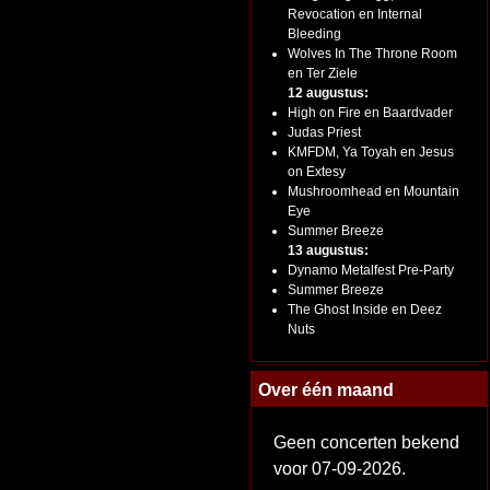
Revocation en Internal
Bleeding
Wolves In The Throne Room
en Ter Ziele
12 augustus:
High on Fire en Baardvader
Judas Priest
KMFDM, Ya Toyah en Jesus
on Extesy
Mushroomhead en Mountain
Eye
Summer Breeze
13 augustus:
Dynamo Metalfest Pre-Party
Summer Breeze
The Ghost Inside en Deez
Nuts
Over één maand
Geen concerten bekend
voor 07-09-2026.