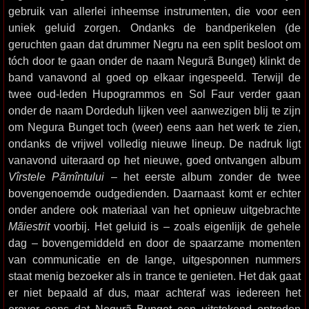
gebruik van allerlei inheemse instrumenten, die voor een
uniek geluid zorgen. Ondanks de bandperikelen (de
geruchten gaan dat drummer Negru na een split besloot om
tóch door te gaan onder de naam Negurã Bunget) klinkt de
band vanavond al goed op elkaar ingespeeld. Terwijl de
twee oud-leden Hupogrammos en Sol Faur verder gaan
onder de naam Dordeduh lijken veel aanwezigen blij te zijn
om Negura Bunget toch (weer) eens aan het werk te zien,
ondanks de vrijwel volledig nieuwe lineup. De nadruk ligt
vanavond uiteraard op het nieuwe, goed ontvangen album
Vîrstele Pãmîntului
– het eerste album zonder de twee
bovengenoemde oudgedienden. Daarnaast komt er echter
onder andere ook materiaal van het opnieuw uitgebrachte
Mãiestrit
voorbij. Het geluid is – zoals eigenlijk de gehele
dag – bovengemiddeld en door de spaarzame momenten
van communicatie en de lange, uitgesponnen nummers
staat menig bezoeker als in trance te genieten. Het dak gaat
er niet bepaald af dus, maar achteraf was iedereen het