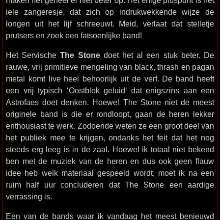
maken het geheel er niet beter op. Het enige pluspunt is het
iele zangeresje, dat zich op indrukwekkende wijze de
longen uit het lijf schreeuwt. Meid, verlaat dat stelletje
prutsers en zoek een fatsoenlijke band!
Het Servische
The Stone
doet het al een stuk beter. De
rauwe, vrij primitieve mengeling van black, thrash en pagan
metal komt live heel behoorlijk uit de verf. De band heeft
een vrij typisch ‘Oostblok geluid’ dat enigszins aan een
Astrofaes doet denken. Hoewel The Stone niet de meest
originele band is die er rondloopt, gaan de heren lekker
enthousiast te werk. Zodoende weten ze een groot deel van
het publiek mee te krijgen, ondanks het feit dat het nog
steeds erg leeg is in de zaal. Hoewel ik totaal niet bekend
ben met de muziek van de heren en dus ook geen flauw
idee heb welk materiaal gespeeld wordt, moet ik na een
ruim half uur concluderen dat The Stone een aardige
verrassing is.
Een van de bands waar ik vandaag het meest benieuwd