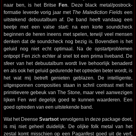
naar ben, is het Britse
Fen
. Deze black metal/postrock-
formatie leverde vorig jaar met
The Malediction Fields
een
uitstekend debuutalbum af. De band heeft vandaag een
beetje met een valse start: na een korte soundcheck
beginnen de heren ineens met spelen, terwijl veel mensen
denken dat de soundcheck nog bezig is. Bovendien is het
geluid nog niet echt optimaal. Na de opstartproblemen
ontpopt Fen zich echter al snel tot een prima liveband. De
sfeer van het debuutalbum wordt live behoorlijk benaderd
en als ook het geluid gedurende het optreden beter wordt, is
het wat mij betreft genieten geblazen. De intelligente,
uitgesponnen composities staan in schril contrast met het
primitievere gebeuk van The Stone, maar veel aanwezigen
lijken Fen wel degelijk goed te kunnen waarderen. Een
goed optreden van een uitstekende band.
Wat het Deense
Svartsot
vervolgens in deze package doet,
is mij niet geheel duidelijk. De olijke folk metal van het
zestal komt misschien op een Paganfest goed uit de verf,