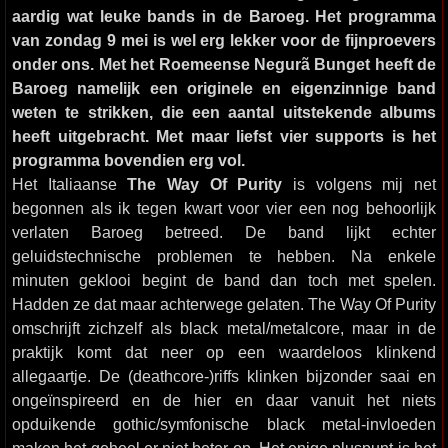
aardig wat leuke bands in de Baroeg. Het programma
van zondag 9 mei is wel erg lekker voor de fijnproevers
onder ons. Met het Roemeense Negurã Bunget heeft de
Baroeg namelijk een originele en eigenzinnige band
weten te strikken, die een aantal uitstekende albums
heeft uitgebracht. Met maar liefst vier supports is het
programma bovendien erg vol.
Het Italiaanse
The Way Of Purity
is volgens mij net
begonnen als ik tegen kwart voor vier een nog behoorlijk
verlaten Baroeg betreed. De band lijkt echter
geluidstechnische problemen te hebben. Na enkele
minuten geklooi begint de band dan toch met spelen.
Hadden ze dat maar achterwege gelaten. The Way Of Purity
omschrijft zichzelf als black metal/metalcore, maar in de
praktijk komt dat neer op een waardeloos klinkend
allegaartje. De (deathcore-)riffs klinken bijzonder saai en
ongeïnspireerd en de hier en daar vanuit het niets
opduikende gothic/symfonische black metal-invloeden