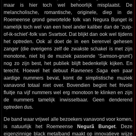
maar is hier toch wel behoorlijk misplaatst. De
melancholische, romantische, originele, diep in de
Roemeense grond gewortelde folk van Negura Bunget is
namelijk toch wel van een heel ander kaliber dan de ‘zuip-
of-ik-schiet’-folk van Svartsot. Dat blijkt dan ook wel tijdens
het optreden. Ook al doet de in een berenvel gehesen
zanger (die overigens zelf de zwakste schakel is met zijn
monotone, niet bij de muziek passende ‘Samson-grunt’)
nog zo zijn best, het publiek blijft bedenkelijk kijken. En
terecht. Hoewel het debuut
Ravnenes Saga
een paar
aardige nummers bevat, komt de simplistische muziek
vanavond totaal niet over. Bovendien begint het frivole
fluitje na vijf nummers wel erg monotoon te klinken en zijn
de nummers tamelijk inwisselbaar. Geen denderend
optreden dus.
De band waar vrijwel alle bezoekers vanavond voor komen,
is natuurlijk het Roemeense
Negurã Bunget
. Deze
eigenzinnige black metalband maakt op innovatieve wijze