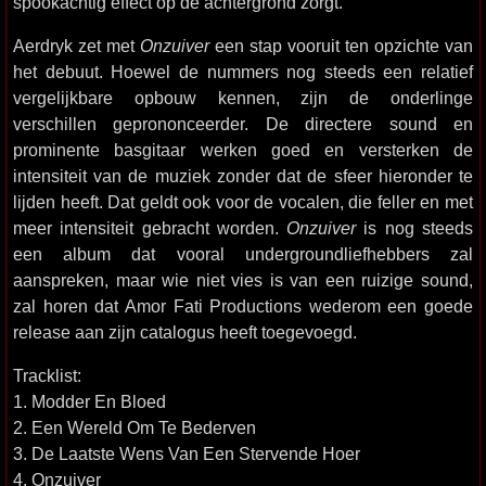
spookachtig effect op de achtergrond zorgt.
Aerdryk zet met
Onzuiver
een stap vooruit ten opzichte van
het debuut. Hoewel de nummers nog steeds een relatief
vergelijkbare opbouw kennen, zijn de onderlinge
verschillen geprononceerder. De directere sound en
prominente basgitaar werken goed en versterken de
intensiteit van de muziek zonder dat de sfeer hieronder te
lijden heeft. Dat geldt ook voor de vocalen, die feller en met
meer intensiteit gebracht worden.
Onzuiver
is nog steeds
een album dat vooral undergroundliefhebbers zal
aanspreken, maar wie niet vies is van een ruizige sound,
zal horen dat Amor Fati Productions wederom een goede
release aan zijn catalogus heeft toegevoegd.
Tracklist:
1. Modder En Bloed
2. Een Wereld Om Te Bederven
3. De Laatste Wens Van Een Stervende Hoer
4. Onzuiver