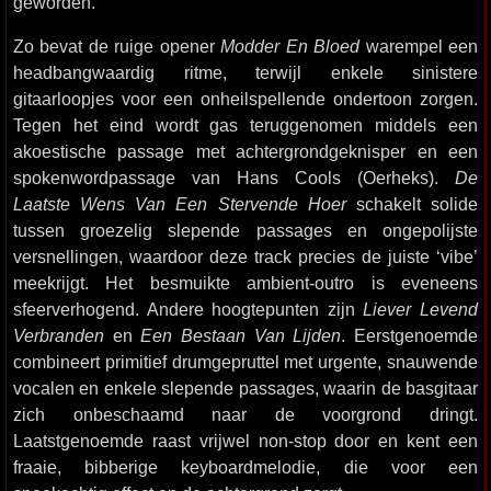
geworden.
Zo bevat de ruige opener
Modder En Bloed
warempel een
headbangwaardig ritme, terwijl enkele sinistere
gitaarloopjes voor een onheilspellende ondertoon zorgen.
Tegen het eind wordt gas teruggenomen middels een
akoestische passage met achtergrondgeknisper en een
spokenwordpassage van Hans Cools (Oerheks).
De
Laatste Wens Van Een Stervende Hoer
schakelt solide
tussen groezelig slepende passages en ongepolijste
versnellingen, waardoor deze track precies de juiste ‘vibe’
meekrijgt. Het besmuikte ambient-outro is eveneens
sfeerverhogend. Andere hoogtepunten zijn
Liever Levend
Verbranden
en
Een Bestaan Van Lijden
. Eerstgenoemde
combineert primitief drumgepruttel met urgente, snauwende
vocalen en enkele slepende passages, waarin de basgitaar
zich onbeschaamd naar de voorgrond dringt.
Laatstgenoemde raast vrijwel non-stop door en kent een
fraaie, bibberige keyboardmelodie, die voor een