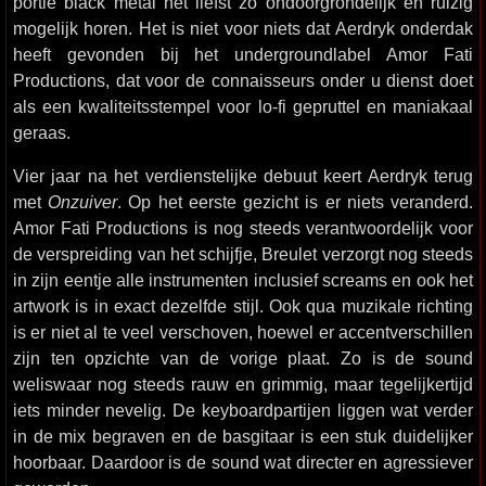
portie black metal het liefst zo ondoorgrondelijk en ruizig
mogelijk horen. Het is niet voor niets dat Aerdryk onderdak
heeft gevonden bij het undergroundlabel Amor Fati
Productions, dat voor de connaisseurs onder u dienst doet
als een kwaliteitsstempel voor lo-fi gepruttel en maniakaal
geraas.
Vier jaar na het verdienstelijke debuut keert Aerdryk terug
met
Onzuiver
. Op het eerste gezicht is er niets veranderd.
Amor Fati Productions is nog steeds verantwoordelijk voor
de verspreiding van het schijfje, Breulet verzorgt nog steeds
in zijn eentje alle instrumenten inclusief screams en ook het
artwork is in exact dezelfde stijl. Ook qua muzikale richting
is er niet al te veel verschoven, hoewel er accentverschillen
zijn ten opzichte van de vorige plaat. Zo is de sound
weliswaar nog steeds rauw en grimmig, maar tegelijkertijd
iets minder nevelig. De keyboardpartijen liggen wat verder
in de mix begraven en de basgitaar is een stuk duidelijker
hoorbaar. Daardoor is de sound wat directer en agressiever