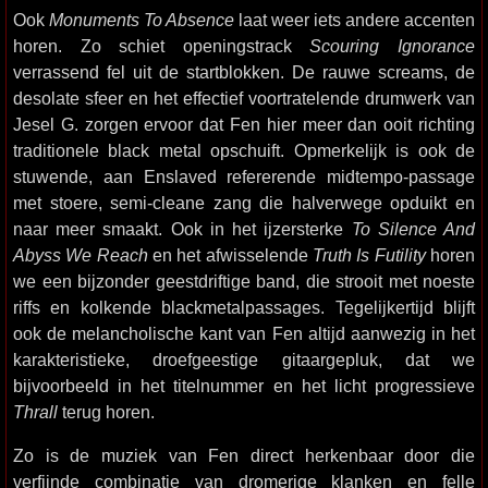
Ook
Monuments To Absence
laat weer iets andere accenten
horen. Zo schiet openingstrack
Scouring Ignorance
verrassend fel uit de startblokken. De rauwe screams, de
desolate sfeer en het effectief voortratelende drumwerk van
Jesel G. zorgen ervoor dat Fen hier meer dan ooit richting
traditionele black metal opschuift. Opmerkelijk is ook de
stuwende, aan Enslaved refererende midtempo-passage
met stoere, semi-cleane zang die halverwege opduikt en
naar meer smaakt. Ook in het ijzersterke
To Silence And
Abyss We Reach
en het afwisselende
Truth Is Futility
horen
we een bijzonder geestdriftige band, die strooit met noeste
riffs en kolkende blackmetalpassages. Tegelijkertijd blijft
ook de melancholische kant van Fen altijd aanwezig in het
karakteristieke, droefgeestige gitaargepluk, dat we
bijvoorbeeld in het titelnummer en het licht progressieve
Thrall
terug horen.
Zo is de muziek van Fen direct herkenbaar door die
verfijnde combinatie van dromerige klanken en felle