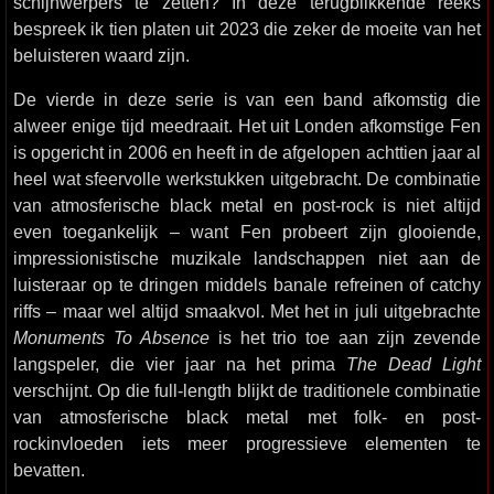
schijnwerpers te zetten? In deze terugblikkende reeks
bespreek ik tien platen uit 2023 die zeker de moeite van het
beluisteren waard zijn.
De vierde in deze serie is van een band afkomstig die
alweer enige tijd meedraait. Het uit Londen afkomstige Fen
is opgericht in 2006 en heeft in de afgelopen achttien jaar al
heel wat sfeervolle werkstukken uitgebracht. De combinatie
van atmosferische black metal en post-rock is niet altijd
even toegankelijk – want Fen probeert zijn glooiende,
impressionistische muzikale landschappen niet aan de
luisteraar op te dringen middels banale refreinen of catchy
riffs – maar wel altijd smaakvol. Met het in juli uitgebrachte
Monuments To Absence
is het trio toe aan zijn zevende
langspeler, die vier jaar na het prima
The Dead Light
verschijnt. Op die full-length blijkt de traditionele combinatie
van atmosferische black metal met folk- en post-
rockinvloeden iets meer progressieve elementen te
bevatten.