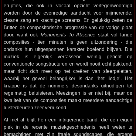
erupties, die ook in vocaal opzicht vertegenwoordigd
worden door de evenredige aandacht voor mijmerende,
cleane zang en krachtige screams. En gelukkig zetten de
Britten de compositorische progressie van de vorige plaat
door, want ook
Monuments To Absence
staat vol lange
composities - tien minuten is geen uitzondering - die
ondanks hun uitgesponnen karakter boeiend blijven. Die
muziek is eigenlijk verrassend weinig gericht op
conventionele songstructuren en wordt nooit echt pakkend,
maar richt zich meer op het creëren van sfeerpaletten,
waarbij het gevoel belangrijker is dan ‘het liedje’. Het
knappe is dat de nummers desondanks uitnodigen tot
regelmatig beluisteren. Meezingen is er niet bij, maar de
kwaliteit van de composities maakt meerdere aandachtige
luisterbeurten zeer verrijkend.
Al met al blijft Fen een intrigerende band, die een eigen
plek in de recente muziekgeschiedenis heeft weten te
bemachtigen met zijn fraaie soundscapes, die ergens