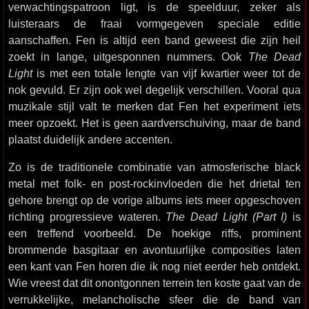
verwachtingspatroon ligt, is de speelduur, zeker als
luisteraars de fraai vormgegeven speciale editie
aanschaffen. Fen is altijd een band geweest die zijn heil
zoekt in lange, uitgesponnen nummers. Ook
The Dead
Light
is met een totale lengte van vijf kwartier weer tot de
nok gevuld. Er zijn ook wel degelijk verschillen. Vooral qua
muzikale stijl valt te merken dat Fen het experiment iets
meer opzoekt. Het is geen aardverschuiving, maar de band
plaatst duidelijk andere accenten.
Zo is de traditionele combinatie van atmosferische black
metal met folk- en post-rockinvloeden die het drietal ten
gehore brengt op de vorige albums iets meer opgeschoven
richting progressieve wateren.
The Dead Light (Part I)
is
een treffend voorbeeld. De hoekige riffs, prominent
brommende basgitaar en avontuurlijke composities laten
een kant van Fen horen die ik nog niet eerder heb ontdekt.
Wie vreest dat dit onontgonnen terrein ten koste gaat van de
verrukkelijke, melancholische sfeer die de band van