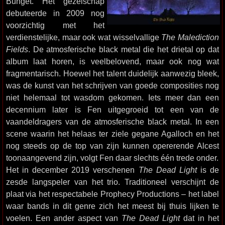
Bunget. Het gezelschap
debuteerde in 2009 nog
voorzichtig met het
verdienstelijke, maar ook wat wisselvallige
The Malediction
Fields
. De atmosferische black metal die het drietal op dat
album laat horen, is veelbelovend, maar ook nog wat
fragmentarisch. Hoewel het talent duidelijk aanwezig bleek,
was de kunst van het schrijven van goede composities nog
niet helemaal tot wasdom gekomen. Iets meer dan een
decennium later is Fen uitgegroeid tot een van de
vaandeldragers van de atmosferische black metal. In een
scene waarin het helaas ter ziele gegane Agalloch en het
nog steeds op de top van zijn kunnen opererende Alcest
toonaangevend zijn, volgt Fen daar slechts één trede onder.
Het in december 2019 verschenen
The Dead Light
is de
zesde langspeler van het trio. Traditioneel verschijnt de
plaat via het respectabele Prophecy Productions – het label
waar bands in dit genre zich het meest bij thuis lijken te
voelen. Een ander aspect van
The Dead Light
dat in het