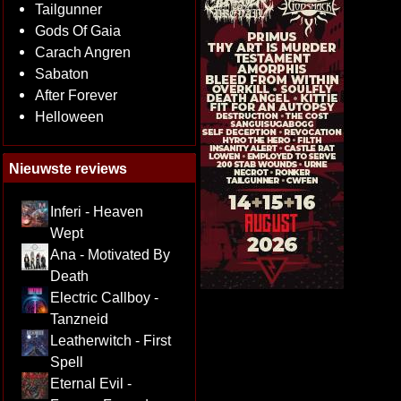
Tailgunner
Gods Of Gaia
Carach Angren
Sabaton
After Forever
Helloween
Nieuwste reviews
Inferi - Heaven
Wept
Ana - Motivated By
Death
Electric Callboy -
Tanzneid
Leatherwitch - First
Spell
Eternal Evil -