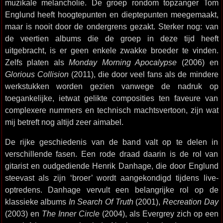
muzikale melancholie. De groep rondom topzanger Tom
Englund heeft hoogtepunten en dieptepunten meegemaakt,
maar is nooit door de ondergrens gezakt. Sterker nog: van
de veertien albums die de groep in deze tijd heeft
uitgebracht, is er geen enkele zwakke broeder te vinden.
Zelfs platen als
Monday Morning Apocalypse
(2006) en
Glorious Collision
(2011), die door veel fans als de mindere
werkstukken worden gezien vanwege de nadruk op
toegankelijke, ietwat gelikte composities ten faveure van
complexere nummers en technisch machtsvertoon, zijn wat
mij betreft nog altijd zeer aimabel.
De rijke geschiedenis van de band valt op te delen in
verschillende fasen. Een rode draad daarin is de rol van
gitarist en oudgediende Henrik Danhage, die door Englund
steevast als zijn ‘broer’ wordt aangekondigd tijdens live-
optredens. Danhage vervult een belangrijke rol op de
klassieke albums
In Search Of Truth
(2001),
Recreation Day
(2003) en
The Inner Circle
(2004), als Evergrey zich op een