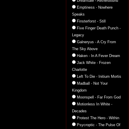
Dreamtale - Aetherbound
Emptiness - Nowhere
Speaks
Finsterforst - Still
Five Finger Death Punch -
Legacy
Galneryus - A Cry From
The Sky Above
Haken - In A Fever Dream
Jack White - Frozen
Charlotte
Left To Die - Initium Mortis
Madball - Not Your
Kingdom
Moonspell - Far From God
Motionless In White -
Decades
Protest The Hero - Within
Psycroptic - The Pulse Of