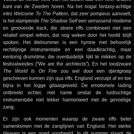
kant van de Zweden horen. Na het nogal fantasy-achtige
intro
Welcome To The Pattern
, dat zeer pompeus aanvoelt,
is het stampende
The Shadow Self
een verrassend moderne
en groovende track, die stoere riffs combineert met een
relatief simpel refrein, dat nog weken door het hoofd blijft
spoken. Het titelnummer is een hymne met behoorlijk
rechtlijnige instrumentatie en een daadkrachtig, maar
eentonig drumritme, die overduidelijk lijkt te mikken op de
festivalweides (“We are the architects”). En het loodzware
The World Is On Fire
zou wel door een djentgroep
geschreven kunnen zijn qua riffs. Englund verzuipt af en toe
bijna in het logge gitaargeweld. De emotionele lading
ontbreekt echter, met name omdat de luidruchtige
instrumentatie niet lekker harmonieert met de gevoelige
zang.
Er zijn ook momenten waarop de zware riffs beter
samenkomen met de zanglijnen van Englund. Het sterke
Heaven
is een goed voorbeeld. In dit nummer slaagt de