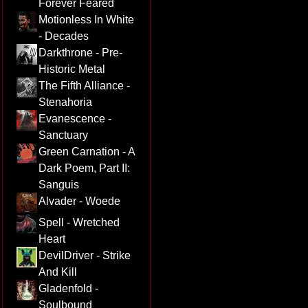
Forever Feared
Motionless In White
- Decades
Darkthrone - Pre-
Historic Metal
The Fifth Alliance -
Stenahoria
Evanescence -
Sanctuary
Green Carnation - A
Dark Poem, Part II:
Sanguis
Alvader - Woede
Spell - Wretched
Heart
DevilDriver - Strike
And Kill
Gladenfold -
Soulbound