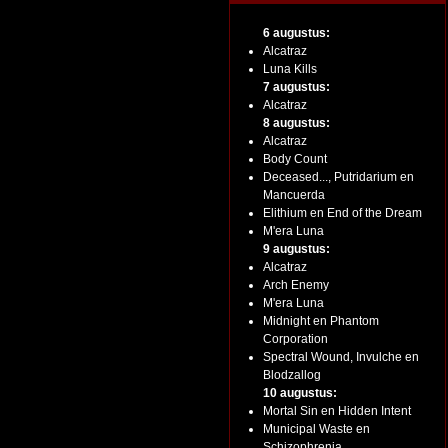
6 augustus:
Alcatraz
Luna Kills
7 augustus:
Alcatraz
8 augustus:
Alcatraz
Body Count
Deceased..., Putridarium en
Mancuerda
Elithium en End of the Dream
M'era Luna
9 augustus:
Alcatraz
Arch Enemy
M'era Luna
Midnight en Phantom
Corporation
Spectral Wound, Invulche en
Blodzallog
10 augustus:
Mortal Sin en Hidden Intent
Municipal Waste en
Schizophrenia