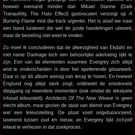
hoewel niemand minder dan Mikael Stanne (Dark
Tranquillity, The Halo Effect) gastvocalen verzorgt op
A
Burning Flame
mist die track urgentie. Het is alsof we naar
een band luisteren die wel de juiste handelingen uitvoert,
maar de bezieling niet weet te vinden.
Zo moet ik concluderen dat de afwezigheid van Ekdahl en
met name Danhage toch een behoorlijke aderlating lijkt te
zijn. Een van de elementen waarmee Evergrey zich altijd
wist te onderscheiden is door het spetterende gitaarwerk.
Daar is op dit album weinig van terug te horen. En hoewel
Englund nog altijd sterk zingt, ontbreekt de emotionele
diepgang op meerdere momenten (ook omdat de tekstuele
inhoud teleurstelt).
Architects Of The New Weave
is geen
slecht album, maar gezien de staat van dienst van Evergrey
wel een teleurstelling. De plaat voelt ongebalanceerd,
laverend tussen oud en nieuw, en Evergrey lijkt zichzelf
ietwat te verliezen in dat zoekproces.