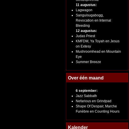
11 augustus:
Lagwagon
Sanguisugabogg,
Revocation en Internal
Bleeding
12 augustus:
Judas Priest
KMFDM, Ya Toyah en Jesus
on Extesy
Mushroomhead en Mountain
Eye
Summer Breeze
Over één maand
6 september:
Jazz Sabbath
Nefarious en Grindpad
Shape Of Despair, Marche
Funèbre en Counting Hours
Kalender