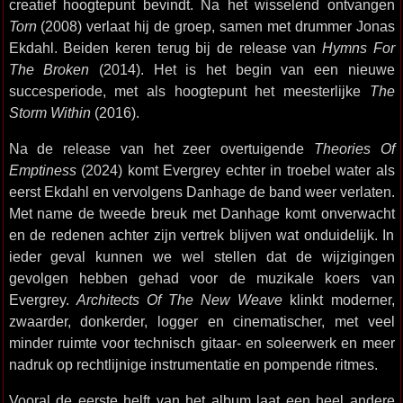
creatief hoogtepunt bevindt. Na het wisselend ontvangen
Torn
(2008) verlaat hij de groep, samen met drummer Jonas
Ekdahl. Beiden keren terug bij de release van
Hymns For
The Broken
(2014). Het is het begin van een nieuwe
succesperiode, met als hoogtepunt het meesterlijke
The
Storm Within
(2016).
Na de release van het zeer overtuigende
Theories Of
Emptiness
(2024) komt Evergrey echter in troebel water als
eerst Ekdahl en vervolgens Danhage de band weer verlaten.
Met name de tweede breuk met Danhage komt onverwacht
en de redenen achter zijn vertrek blijven wat onduidelijk. In
ieder geval kunnen we wel stellen dat de wijzigingen
gevolgen hebben gehad voor de muzikale koers van
Evergrey.
Architects Of The New Weave
klinkt moderner,
zwaarder, donkerder, logger en cinematischer, met veel
minder ruimte voor technisch gitaar- en soleerwerk en meer
nadruk op rechtlijnige instrumentatie en pompende ritmes.
Vooral de eerste helft van het album laat een heel andere