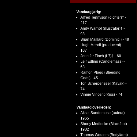
Vandaag jarig:
Alfred Tennyson (dichter)† -
217
Andy Warhol (illustrator)† -
98
Brian Maillard (Dominici) - 48
Hugh Mendl (producent)† -
107
Jennifer Finch (L7)† - 60
Leif Edling (Candlemass) -
63
Ramon Ploeg (Bleeding
Gods) - 45
Ton Scherpenzeel (Kayak) -
74
Vinnie Vincent (Kiss) - 74
Vandaag overleden:
Aksel Sandemose (auteur) -
1965
Shorty Medlocke (Blackfoot) -
1982
Thomas Wouters (Bodyfarm)