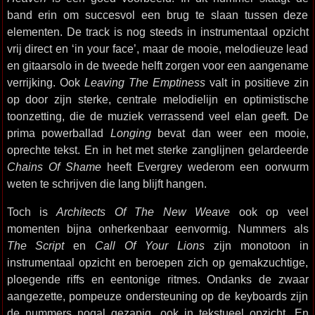
band erin om succesvol een brug te slaan tussen deze
elementen. De track is nog steeds in instrumentaal opzicht
vrij direct en ‘in your face’, maar de mooie, melodieuze lead
en gitaarsolo in de tweede helft zorgen voor een aangename
verrijking. Ook
Leaving The Emptiness
valt in positieve zin
op door zijn sterke, centrale melodielijn en optimistische
toonzetting, die de muziek verrassend veel elan geeft. De
prima powerballad
Longing
bevat dan weer een mooie,
oprechte tekst. En in het met sterke zanglijnen gelardeerde
Chains Of Shame
heeft Evergrey wederom een oorwurm
weten te schrijven die lang blijft hangen.
Toch is
Architects Of The New Weave
ook op veel
momenten bijna onherkenbaar eenvormig. Nummers als
The Script
en
Call Of Your Lions
zijn monotoon in
instrumentaal opzicht en beroepen zich op gemakzuchtige,
ploegende riffs en eentonige ritmes. Ondanks de zwaar
aangezette, pompeuze ondersteuning op de keyboards zijn
de nummers nogal gezapig, ook in tekstueel opzicht. En