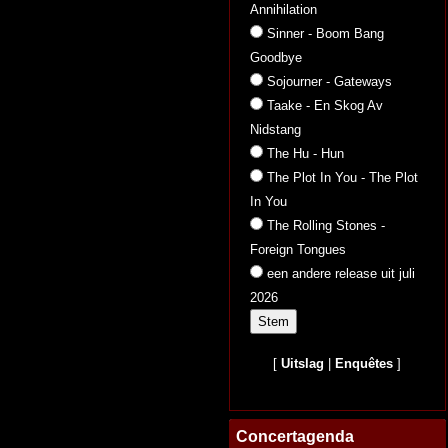
Annihilation
Sinner - Boom Bang
Goodbye
Sojourner - Gateways
Taake - En Skog Av
Nidstang
The Hu - Hun
The Plot In You - The Plot
In You
The Rolling Stones -
Foreign Tongues
een andere release uit juli
2026
[
Uitslag
|
Enquêtes
]
Concertagenda