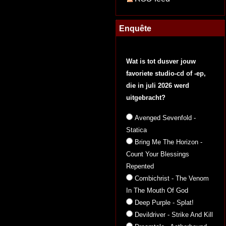
Enquête
Wat is tot dusver jouw
favoriete studio-cd of -ep,
die in juli 2026 werd
uitgebracht?
Avenged Sevenfold -
Statica
Bring Me The Horizon -
Count Your Blessings
Repented
Combichrist - The Venom
In The Mouth Of God
Deep Purple - Splat!
Devildriver - Strike And Kill