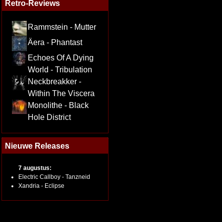
Retro-Reviews
Rammstein - Mutter
Äera - Phantast
Echoes Of A Dying
World - Tribulation
Neckbreakker -
Within The Viscera
Monolithe - Black
Hole District
Nieuwe Releases
7 augustus:
Electric Callboy - Tanzneid
Xandria - Eclipse