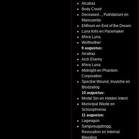
Alcatraz
Body Count
Deceased..., Putridarium en
Mancuerda
Elithium en End of the Dream
Luna Kills en Pacemaker
M'era Luna
Wolfmother
9 augustus:
Alcatraz
Arch Enemy
M'era Luna
Midnight en Phantom
Corporation
Spectral Wound, Invulche en
Blodzallog
10 augustus:
Mortal Sin en Hidden Intent
Municipal Waste en
Schizophrenia
11 augustus:
Lagwagon
Sanguisugabogg,
Revocation en Internal
Bleeding