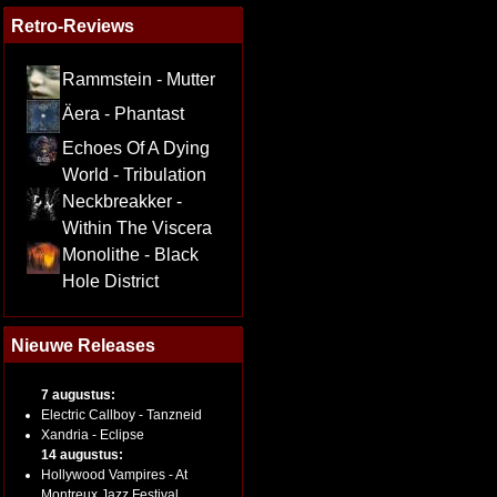
Retro-Reviews
Rammstein - Mutter
Äera - Phantast
Echoes Of A Dying
World - Tribulation
Neckbreakker -
Within The Viscera
Monolithe - Black
Hole District
Nieuwe Releases
7 augustus:
Electric Callboy - Tanzneid
Xandria - Eclipse
14 augustus:
Hollywood Vampires - At
Montreux Jazz Festival