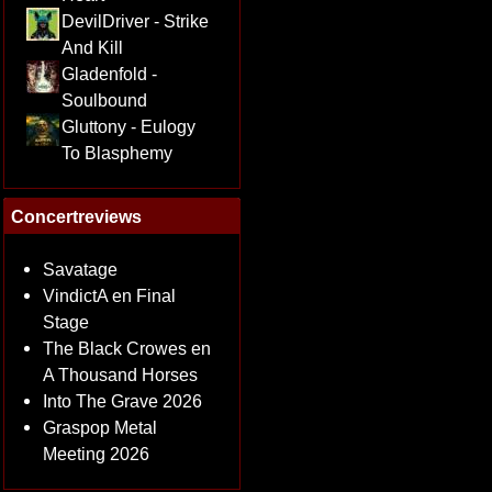
DevilDriver - Strike
And Kill
Gladenfold -
Soulbound
Gluttony - Eulogy
To Blasphemy
Concertreviews
Savatage
VindictA en Final
Stage
The Black Crowes en
A Thousand Horses
Into The Grave 2026
Graspop Metal
Meeting 2026