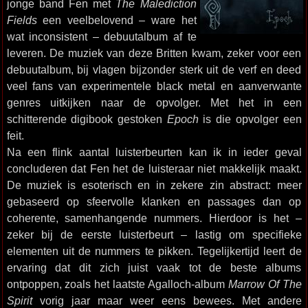
jonge band Fen met
The Malediction
Fields
een veelbelovend – ware het
wat inconsistent – debuutalbum af te
leveren. De muziek van deze Britten kwam, zeker voor een
debuutalbum, bij vlagen bijzonder sterk uit de verf en deed
veel fans van experimentele black metal en aanverwante
genres uitkijken naar de opvolger. Met het in een
schitterende digibook gestoken
Epoch
is die opvolger een
feit.
Na een flink aantal luisterbeurten kan ik in ieder geval
concluderen dat Fen het de luisteraar niet makkelijk maakt.
De muziek is esoterisch en in zekere zin abstract: meer
gebaseerd op sfeervolle klanken en passages dan op
coherente, samenhangende nummers. Hierdoor is het –
zeker bij de eerste luisterbeurt – lastig om specifieke
elementen uit de nummers te pikken. Tegelijkertijd leert de
ervaring dat dit zich juist vaak tot de beste albums
ontpoppen, zoals het laatste Agalloch-album
Marrow Of The
Spirit
vorig jaar maar weer eens bewees. Met andere