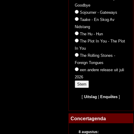
Goodbye
Sojourner - Gateways
Taake - En Skog Av
Nidstang
The Hu - Hun
The Plot In You - The Plot
In You
The Rolling Stones -
Foreign Tongues
een andere release uit juli
2026
[
Uitslag
|
Enquêtes
]
Concertagenda
8 augustus: