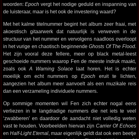
woorden:
Epoch
vergt het nodige geduld en inspanning van
de luisteraar, maar is het ook de investering waard?
Met het kalme titelnummer begint het album zeer fraai, met
akoestisch gitaarwerk dat natuurlijk is verweven in de
structuur van het nummer en vervolgens naadloos overloopt
in het vurige en chaotisch beginnende
Ghosts Of The Flood
.
Het zijn vooral deze fellere, meer op black metal-leest
geschoeide nummers waarop Fen de meeste indruk maakt,
zoals ook
A Warning Solace
laat horen. Het is echter
moeilijk om echt nummers op
Epoch
eruit te lichten,
aangezien het album meer aanvoelt als een muzikale reis
dan een verzameling individuele nummers.
Op sommige momenten wil Fen zich echter nogal eens
verliezen in te langdradige nummers die net iets te veel
‘zwabberen’ en daardoor de aandacht niet volledig weten
vast te houden. Voorbeelden hiervan zijn
Carrier Of Echoes
en
Half-Light Eternal
, maar eigenlijk geldt dat ook een beetje