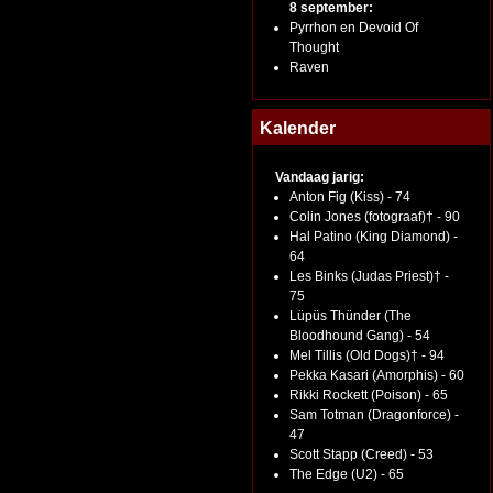
8 september:
Pyrrhon en Devoid Of
Thought
Raven
Kalender
Vandaag jarig:
Anton Fig (Kiss) - 74
Colin Jones (fotograaf)† - 90
Hal Patino (King Diamond) -
64
Les Binks (Judas Priest)† -
75
Lüpüs Thünder (The
Bloodhound Gang) - 54
Mel Tillis (Old Dogs)† - 94
Pekka Kasari (Amorphis) - 60
Rikki Rockett (Poison) - 65
Sam Totman (Dragonforce) -
47
Scott Stapp (Creed) - 53
The Edge (U2) - 65