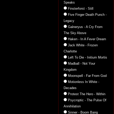
Speaks
Finsterforst - Still
Five Finger Death Punch -
Legacy
Galneryus - A Cry From
The Sky Above
Haken - In A Fever Dream
Jack White - Frozen
Charlotte
Left To Die - Initium Mortis
Madball - Not Your
Kingdom
Moonspell - Far From God
Motionless In White -
Decades
Protest The Hero - Within
Psycroptic - The Pulse Of
Annihilation
Sinner - Boom Bang