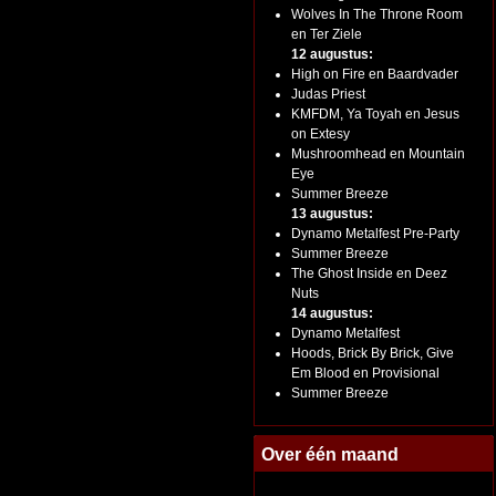
Wolves In The Throne Room
en Ter Ziele
12 augustus:
High on Fire en Baardvader
Judas Priest
KMFDM, Ya Toyah en Jesus
on Extesy
Mushroomhead en Mountain
Eye
Summer Breeze
13 augustus:
Dynamo Metalfest Pre-Party
Summer Breeze
The Ghost Inside en Deez
Nuts
14 augustus:
Dynamo Metalfest
Hoods, Brick By Brick, Give
Em Blood en Provisional
Summer Breeze
Over één maand