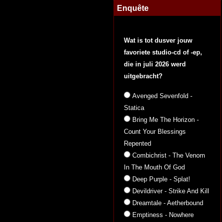
Enquête
Wat is tot dusver jouw
favoriete studio-cd of -ep,
die in juli 2026 werd
uitgebracht?
Avenged Sevenfold -
Statica
Bring Me The Horizon -
Count Your Blessings
Repented
Combichrist - The Venom
In The Mouth Of God
Deep Purple - Splat!
Devildriver - Strike And Kill
Dreamtale - Aetherbound
Emptiness - Nowhere