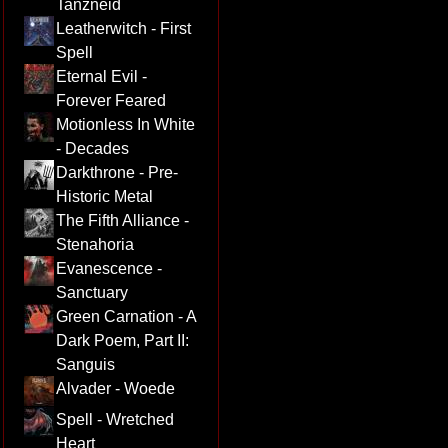
Tanzneid
Leatherwitch - First
Spell
Eternal Evil -
Forever Feared
Motionless In White
- Decades
Darkthrone - Pre-
Historic Metal
The Fifth Alliance -
Stenahoria
Evanescence -
Sanctuary
Green Carnation - A
Dark Poem, Part II:
Sanguis
Alvader - Woede
Spell - Wretched
Heart