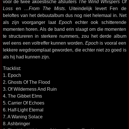
voor de twee akoestische afsluiters
The Wind Whispers Of
Loss
en
…From The Mists
. Uiteindelijk levert Fen de
beloftes van het debuutalbum dus nog niet helemaal in. Net
als zijn voorganger laat
Epoch
echter ook schitterende
momenten horen. Als de band erin slaagt om die momenten
te structureren in sterkere nummers, zou het derde album
wel eens een voltreffer kunnen worden.
Epoch
is vooral een
lekkere wegdroomplaat geworden, die echter niet zo goed is
als hij had kunnen zijn.
Tracklist:
1. Epoch
2. Ghosts Of The Flood
3. Of Wilderness And Ruin
4. The Gibbet Elms
5. Carrier Of Echoes
6. Half-Light Eternal
7. A Waning Solace
8. Ashbringer