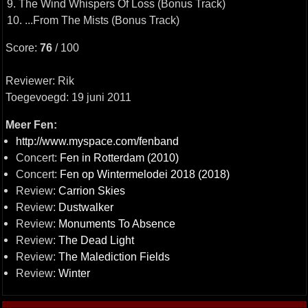
9. The Wind Whispers Of Loss (Bonus Track)
10. ...From The Mists (Bonus Track)
Score:
76
/ 100
Reviewer: Rik
Toegevoegd: 19 juni 2011
Meer Fen:
http://www.myspace.com/fenband
Concert:
Fen in Rotterdam (2010)
Concert:
Fen op Wintermelodei 2018 (2018)
Review:
Carrion Skies
Review:
Dustwalker
Review:
Monuments To Absence
Review:
The Dead Light
Review:
The Malediction Fields
Review:
Winter