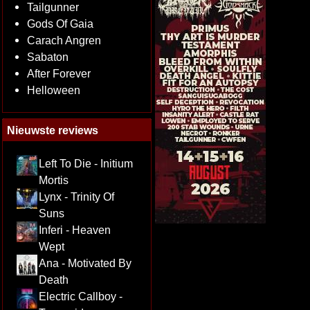
Tailgunner
Gods Of Gaia
Carach Angren
Sabaton
After Forever
Helloween
Nieuwste reviews
Left To Die - Initium
Mortis
Lynx - Trinity Of
Suns
Inferi - Heaven
Wept
Ana - Motivated By
Death
Electric Callboy -