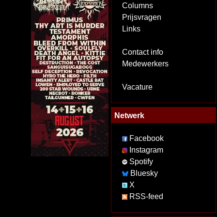
Columns
Prijsvragen
Links
Contact info
Medewerkers
Vacature
Netwerk
Facebook
Instagram
Spotify
Bluesky
X
RSS-feed