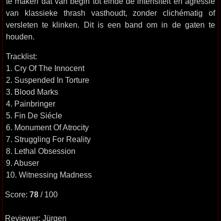
te maken dat van begin tot einde de intensiteit en agressie
van klassieke thrash vasthoudt, zonder clichématig of
versleten te klinken. Dit is een band om in de gaten te
houden.
Tracklist:
1. Cry Of The Innocent
2. Suspended In Torture
3. Blood Marks
4. Painbringer
5. Fin De Siécle
6. Monument Of Atrocity
7. Struggling For Reality
8. Lethal Obsession
9. Abuser
10. Witnessing Madness
Score:
78
/ 100
Reviewer: Jürgen