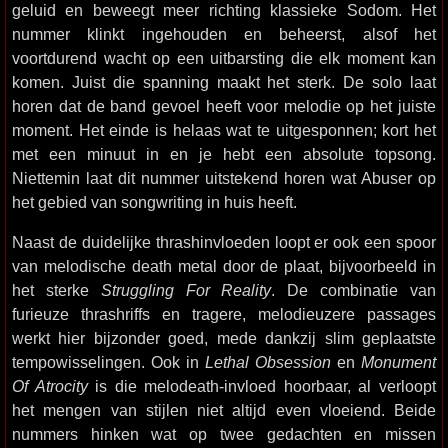
geluid en beweegt meer richting klassieke Sodom. Het
nummer klinkt ingehouden en beheerst, alsof het
voortdurend wacht op een uitbarsting die elk moment kan
komen. Juist die spanning maakt het sterk. De solo laat
horen dat de band gevoel heeft voor melodie op het juiste
moment. Het einde is helaas wat te uitgesponnen; kort het
met een minuut in en je hebt een absolute topsong.
Niettemin laat dit nummer uitstekend horen wat Abuser op
het gebied van songwriting in huis heeft.
Naast de duidelijke thrashinvloeden loopt er ook een spoor
van melodische death metal door de plaat, bijvoorbeeld in
het sterke
Struggling For Reality
. De combinatie van
furieuze thrashriffs en tragere, melodieuzere passages
werkt hier bijzonder goed, mede dankzij slim geplaatste
tempowisselingen. Ook in
Lethal Obsession
en
Monument
Of Atrocity
is die melodeath-invloed hoorbaar, al verloopt
het mengen van stijlen niet altijd even vloeiend. Beide
nummers hinken wat op twee gedachten en missen