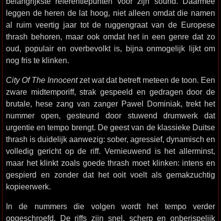
belangrijkste referentiepunten voor zijn sound. Daarmee
leggen de heren de lat hoog, niet alleen omdat die namen
al ruim veertig jaar tot de ruggengraat van de Europese
thrash behoren, maar ook omdat het in een genre dat zo
oud, populair en overbevolkt is, bijna onmogelijk lijkt om
nog fris te klinken.
City Of The Innocent
zet wat dat betreft meteen de toon. Een
zware midtemporiff, strak gespeeld en gedragen door de
brutale, hese zang van zanger Pawel Dominiak, trekt het
nummer open, gesteund door stuwend drumwerk dat
urgentie en tempo brengt. De geest van de klassieke Duitse
thrash is duidelijk aanwezig: sober, agressief, dynamisch en
volledig gericht op de riff. Vernieuwend is het allerminst,
maar het klinkt zoals goede thrash moet klinken: intens en
gespierd en zonder dat het ooit voelt als gemakzuchtig
kopieerwerk.
In de nummers die volgen wordt het tempo verder
opgeschroefd. De riffs zijn snel, scherp en onberispelijk