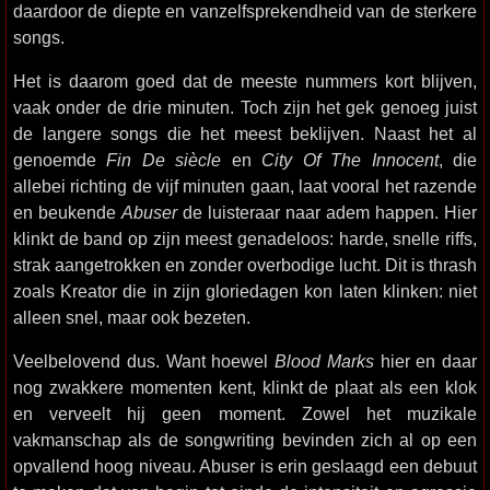
daardoor de diepte en vanzelfsprekendheid van de sterkere
songs.
Het is daarom goed dat de meeste nummers kort blijven,
vaak onder de drie minuten. Toch zijn het gek genoeg juist
de langere songs die het meest beklijven. Naast het al
genoemde
Fin De siècle
en
City Of The Innocent
, die
allebei richting de vijf minuten gaan, laat vooral het razende
en beukende
Abuser
de luisteraar naar adem happen. Hier
klinkt de band op zijn meest genadeloos: harde, snelle riffs,
strak aangetrokken en zonder overbodige lucht. Dit is thrash
zoals Kreator die in zijn gloriedagen kon laten klinken: niet
alleen snel, maar ook bezeten.
Veelbelovend dus. Want hoewel
Blood Marks
hier en daar
nog zwakkere momenten kent, klinkt de plaat als een klok
en verveelt hij geen moment. Zowel het muzikale
vakmanschap als de songwriting bevinden zich al op een
opvallend hoog niveau. Abuser is erin geslaagd een debuut