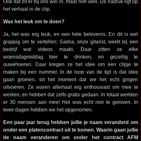
Ook dat zit er bij ons wel in, maar niet veel. De nadruk ligt op
het verhaal in de clip.
Was het leuk om te doen?
Ja, het was erg leuk, en een hele belevenis. En dit is wel
grappig om te vertellen: Sasha, onze gitarist, werkt bij een
bedrijf wat videos maakt. Daar zitten ze elke
woensdagmiddag bier te drinken, en gezellig te
ouwehoeren. Daar kregen ze het idee om een clipje te
maken bij een nummer. In de loop van de tijd is dat idee
gaan groeien, tot het moment dat we het echt gingen
uitvoeren. Ze waren allemaal erg enthousiast om mee te
werken, en hebben dat zelfs gratis gedaan. In totaal werkten
er 30 mensen aan mee! Het was echt niet te geloven. In
twee dagen hebben we het opgenomen.
Een paar jaar terug hebben jullie je naam veranderd om
onder een platencontract uit te komen. Waarin gaan jullie
de naam veranderen om onder het contract AFM