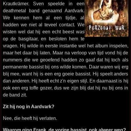
Krautkrämer. Sven speelde in een
deathmetal band genaamd Aardvark.
We kennen hem al een tijdje, al
hadden we niet al teveel contact. We
wisten wel dat hij een echt beest was
op de basgitaar, en besloten hem te
vragen. Hij wilde in eerste instantie wel het album inspelen,
maar het daar bij laten. Maar na verloop van tijd vond hij de
nummers die we geoefend hadden zo gaaf dat hij toch als
permanente bassist bij ons wilde komen. Daar waren wij erg
blij mee, want hij is een erg goeie bassist. Hij speelt anders
dan anderen. Hij heeft echt z'n eigen stijl. En daarnaast is hij
ook een erg toffe gozer, dus we zijn blij dat hij nu bij ons in
de band zit.
Zit hij nog in Aardvark?
Nee, die heeft hij verlaten.
Waarom ging Frank, de vorige bassist, ook alweer weg?