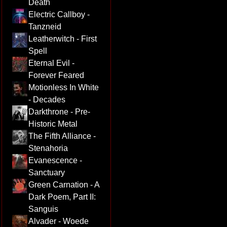
Death
Electric Callboy -
Tanzneid
Leatherwitch - First
Spell
Eternal Evil -
Forever Feared
Motionless In White
- Decades
Darkthrone - Pre-
Historic Metal
The Fifth Alliance -
Stenahoria
Evanescence -
Sanctuary
Green Carnation - A
Dark Poem, Part II:
Sanguis
Alvader - Woede