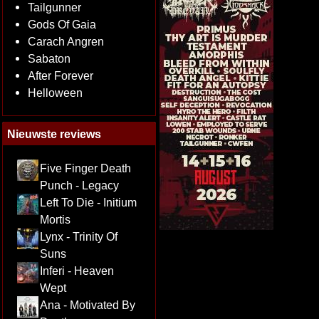
Tailgunner
Gods Of Gaia
Carach Angren
Sabaton
After Forever
Helloween
Nieuwste reviews
Five Finger Death
Punch - Legacy
Left To Die - Initium
Mortis
Lynx - Trinity Of
Suns
Inferi - Heaven
Wept
Ana - Motivated By