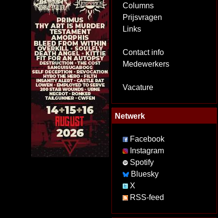
Columns
Prijsvragen
Links
Contact info
Medewerkers
Vacature
Netwerk
Facebook
Instagram
Spotify
Bluesky
X
RSS-feed