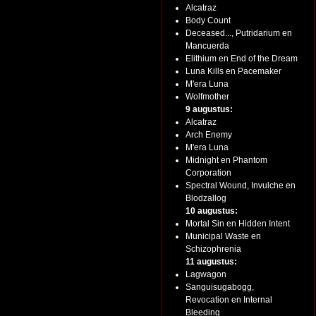
Alcatraz
Body Count
Deceased..., Putridarium en
Mancuerda
Elithium en End of the Dream
Luna Kills en Pacemaker
M'era Luna
Wolfmother
9 augustus:
Alcatraz
Arch Enemy
M'era Luna
Midnight en Phantom
Corporation
Spectral Wound, Invulche en
Blodzallog
10 augustus:
Mortal Sin en Hidden Intent
Municipal Waste en
Schizophrenia
11 augustus:
Lagwagon
Sanguisugabogg,
Revocation en Internal
Bleeding