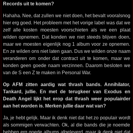
Records uit te komen?
Hahaha. Nee, dat zullen we niet doen, het bevalt vooralsnog
hier erg goed. Het probleem met het vorige label was dat we
zelf alle kosten moesten voorschieten als we een plaat
wilden opnemen. Dat konden we niet steeds blijven doen,
maar we moesten eigenlijk nog 1 album voor ze opnemen.
En ze wilden ons niet laten gaan. Dus we wilden onze naam
veranderen om onder dat contract uit te komen, maar we
konden geen goede naam verzinnen. Daarom besloten we
van de S een Z te maken in Personal War.
Op AFM zitten aardig wat thrash bands. Annihilator,
Tankard, jullie. En met de terugkeer van Exodus en
Death Angel lijkt het erop dat thrash weer populairder
aan het worden is. Merken jullie daar wat van?
Ja, je hebt gelijk. Maar ik denk niet dat het zo populair wordt
als sommigen verwachten. Ok, al die bands die je noemde
hebben erg goede albums afgeleverd, maar ik denk niet dat