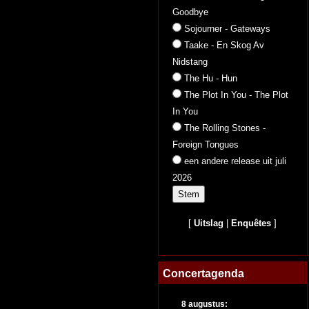
Goodbye
Sojourner - Gateways
Taake - En Skog Av
Nidstang
The Hu - Hun
The Plot In You - The Plot
In You
The Rolling Stones -
Foreign Tongues
een andere release uit juli
2026
[
Uitslag
|
Enquêtes
]
Concertagenda
8 augustus: