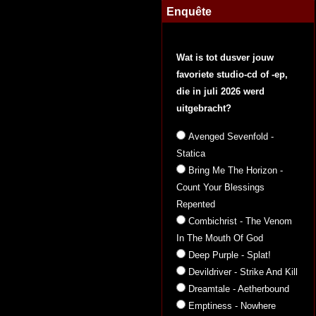
Enquête
Wat is tot dusver jouw
favoriete studio-cd of -ep,
die in juli 2026 werd
uitgebracht?
Avenged Sevenfold -
Statica
Bring Me The Horizon -
Count Your Blessings
Repented
Combichrist - The Venom
In The Mouth Of God
Deep Purple - Splat!
Devildriver - Strike And Kill
Dreamtale - Aetherbound
Emptiness - Nowhere