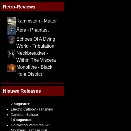
Retro-Reviews
Rammstein - Mutter
Äera - Phantast
Echoes Of A Dying
World - Tribulation
Neckbreakker -
Within The Viscera
Monolithe - Black
Hole District
Nieuwe Releases
7 augustus:
Electric Callboy - Tanzneid
Xandria - Eclipse
14 augustus:
Hollywood Vampires - At
Montreux Jazz Festival