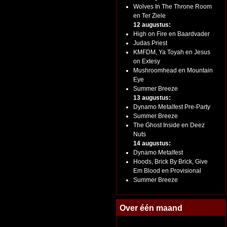
Wolves In The Throne Room
en Ter Ziele
12 augustus:
High on Fire en Baardvader
Judas Priest
KMFDM, Ya Toyah en Jesus
on Extesy
Mushroomhead en Mountain
Eye
Summer Breeze
13 augustus:
Dynamo Metalfest Pre-Party
Summer Breeze
The Ghost Inside en Deez
Nuts
14 augustus:
Dynamo Metalfest
Hoods, Brick By Brick, Give
Em Blood en Provisional
Summer Breeze
Over één maand