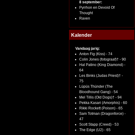
8 september:
Pyrrhon en Devoid Of
Thought
Raven
Kalender
Vandaag jarig:
Anton Fig (Kiss) - 74
Colin Jones (fotograaf)† - 90
Hal Patino (King Diamond) -
64
Les Binks (Judas Priest)† -
75
Lüpüs Thünder (The
Bloodhound Gang) - 54
Mel Tillis (Old Dogs)† - 94
Pekka Kasari (Amorphis) - 60
Rikki Rockett (Poison) - 65
Sam Totman (Dragonforce) -
47
Scott Stapp (Creed) - 53
The Edge (U2) - 65