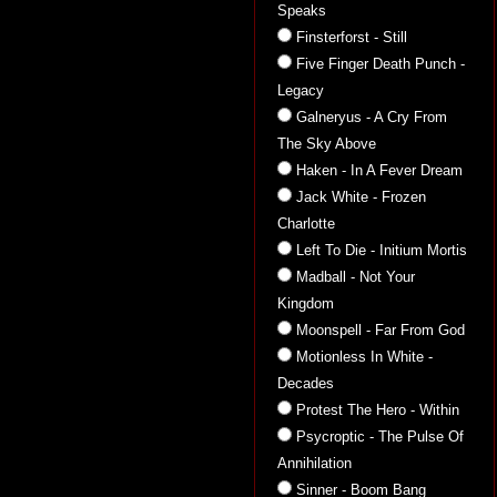
Speaks
Finsterforst - Still
Five Finger Death Punch -
Legacy
Galneryus - A Cry From
The Sky Above
Haken - In A Fever Dream
Jack White - Frozen
Charlotte
Left To Die - Initium Mortis
Madball - Not Your
Kingdom
Moonspell - Far From God
Motionless In White -
Decades
Protest The Hero - Within
Psycroptic - The Pulse Of
Annihilation
Sinner - Boom Bang