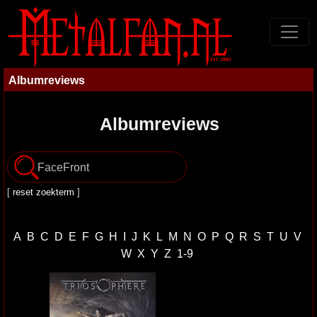
Albumreviews
Albumreviews
[
reset zoekterm
]
A
B
C
D
E
F
G
H
I
J
K
L
M
N
O
P
Q
R
S
T
U
V
W
X
Y
Z
1-9