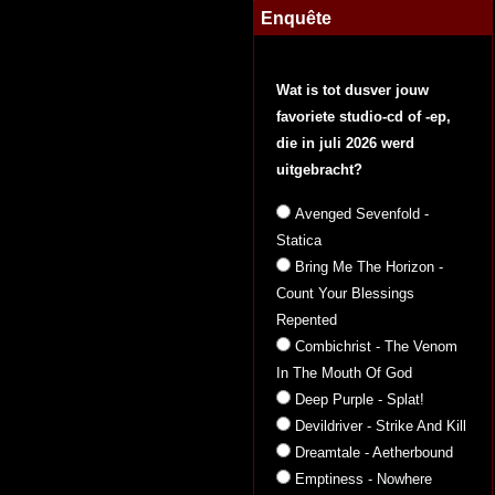
Enquête
Wat is tot dusver jouw
favoriete studio-cd of -ep,
die in juli 2026 werd
uitgebracht?
Avenged Sevenfold -
Statica
Bring Me The Horizon -
Count Your Blessings
Repented
Combichrist - The Venom
In The Mouth Of God
Deep Purple - Splat!
Devildriver - Strike And Kill
Dreamtale - Aetherbound
Emptiness - Nowhere