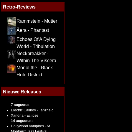
Retro-Reviews
Rammstein - Mutter
Äera - Phantast
Echoes Of A Dying
World - Tribulation
Neckbreakker -
Within The Viscera
Monolithe - Black
Hole District
Nieuwe Releases
7 augustus:
Electric Callboy - Tanzneid
Xandria - Eclipse
14 augustus:
Hollywood Vampires - At
Montreux Jazz Festival