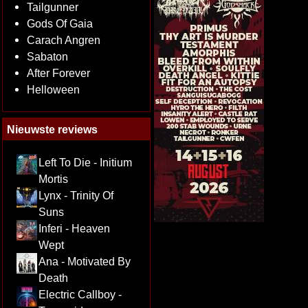
Tailgunner
Gods Of Gaia
Carach Angren
Sabaton
After Forever
Helloween
Nieuwste reviews
Left To Die - Initium
Mortis
Lynx - Trinity Of
Suns
Inferi - Heaven
Wept
Ana - Motivated By
Death
Electric Callboy -