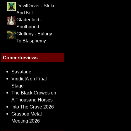
DevilDriver - Strike
And Kill
Gladenfold -
Soulbound
Gluttony - Eulogy
To Blasphemy
Concertreviews
Savatage
VindictA en Final
Stage
The Black Crowes en
A Thousand Horses
Into The Grave 2026
Graspop Metal
Meeting 2026