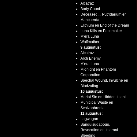
Alcatraz
Body Count
Deceased..., Putridarium en
Mancuerda
Elithium en End of the Dream
Luna Kills en Pacemaker
M'era Luna
Wolfmother
9 augustus:
Alcatraz
Arch Enemy
M'era Luna
Midnight en Phantom
Corporation
Spectral Wound, Invulche en
Blodzallog
10 augustus:
Mortal Sin en Hidden Intent
Municipal Waste en
Schizophrenia
11 augustus:
Lagwagon
Sanguisugabogg,
Revocation en Internal
Bleeding