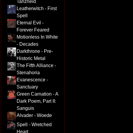
Tanzneid
Leatherwitch - First
Spell
Eternal Evil -
Forever Feared
Motionless In White
- Decades
Darkthrone - Pre-
Historic Metal
The Fifth Alliance -
Stenahoria
Evanescence -
Sanctuary
Green Carnation - A
Dark Poem, Part II:
Sanguis
Alvader - Woede
Spell - Wretched
Heart