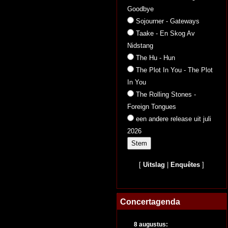
Goodbye
Sojourner - Gateways
Taake - En Skog Av
Nidstang
The Hu - Hun
The Plot In You - The Plot
In You
The Rolling Stones -
Foreign Tongues
een andere release uit juli
2026
[
Uitslag
|
Enquêtes
]
Concertagenda
8 augustus: