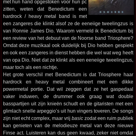
met hun hand opgestoken voor hun pc
zitten, weten dat Benedictum een
hardrock / heavy metal band is met
een zangeres die klinkt alsof ze de eeneiige tweelingzus is
van Ronnie James Dio. Waarom vermeld ik Benedictum bij
een review van het debuut van de Noorse band Triosphere?
Omdat deze muzikaal ook duidelijk bij Dio hebben gespiekt
en ook een zangeres in dienst hebben die wel wat weg heeft
van opa Dio. Niet dat ze klinkt als een eeneiige tweelingzus,
maar toch als een nichtje.
Het grote verschil met Benedictum is dat Triosphere haar
hardrock en heavy metal combineert met een dikke
powermetal portie. Dat wil zeggen dat ze het gaspedaal
vaker induwen, de drummer ook graag wat double
basspartijen uit zijn knieën schudt en de gitaristen met een
glimlach snelle arpeggio’s uit hun vingers toveren. De songs
zijn niet echt complex, maar vrij
basic
zodat een ruim publiek
kan genieten van de melodieuze metal van deze nieuwe
Finse act. Luisteren kan dus geen kwaad, zeker niet omdat