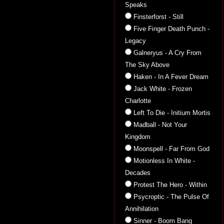
Speaks
Finsterforst - Still
Five Finger Death Punch -
Legacy
Galneryus - A Cry From
The Sky Above
Haken - In A Fever Dream
Jack White - Frozen
Charlotte
Left To Die - Initium Mortis
Madball - Not Your
Kingdom
Moonspell - Far From God
Motionless In White -
Decades
Protest The Hero - Within
Psycroptic - The Pulse Of
Annihilation
Sinner - Boom Bang