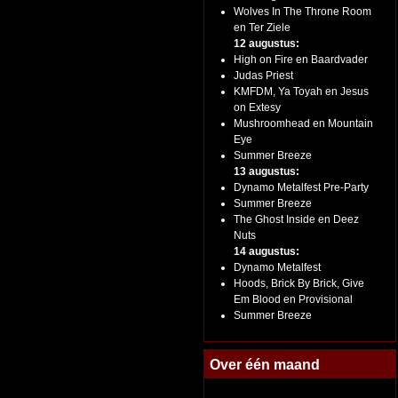
Wolves In The Throne Room
en Ter Ziele
12 augustus:
High on Fire en Baardvader
Judas Priest
KMFDM, Ya Toyah en Jesus
on Extesy
Mushroomhead en Mountain
Eye
Summer Breeze
13 augustus:
Dynamo Metalfest Pre-Party
Summer Breeze
The Ghost Inside en Deez
Nuts
14 augustus:
Dynamo Metalfest
Hoods, Brick By Brick, Give
Em Blood en Provisional
Summer Breeze
Over één maand