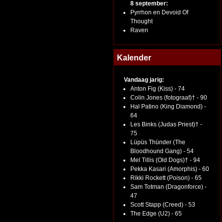
8 september:
Pyrrhon en Devoid Of
Thought
Raven
Kalender
Vandaag jarig:
Anton Fig (Kiss) - 74
Colin Jones (fotograaf)† - 90
Hal Patino (King Diamond) -
64
Les Binks (Judas Priest)† -
75
Lüpüs Thünder (The
Bloodhound Gang) - 54
Mel Tillis (Old Dogs)† - 94
Pekka Kasari (Amorphis) - 60
Rikki Rockett (Poison) - 65
Sam Totman (Dragonforce) -
47
Scott Stapp (Creed) - 53
The Edge (U2) - 65