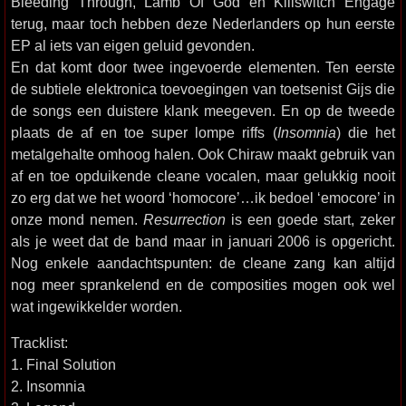
Bleeding Through, Lamb Of God en Killswitch Engage
terug, maar toch hebben deze Nederlanders op hun eerste
EP al iets van eigen geluid gevonden.
En dat komt door twee ingevoerde elementen. Ten eerste
de subtiele elektronica toevoegingen van toetsenist Gijs die
de songs een duistere klank meegeven. En op de tweede
plaats de af en toe super lompe riffs (
Insomnia
) die het
metalgehalte omhoog halen. Ook Chiraw maakt gebruik van
af en toe opduikende cleane vocalen, maar gelukkig nooit
zo erg dat we het woord ‘homocore’…ik bedoel ‘emocore’ in
onze mond nemen.
Resurrection
is een goede start, zeker
als je weet dat de band maar in januari 2006 is opgericht.
Nog enkele aandachtspunten: de cleane zang kan altijd
nog meer sprankelend en de composities mogen ook wel
wat ingewikkelder worden.
Tracklist:
1. Final Solution
2. Insomnia