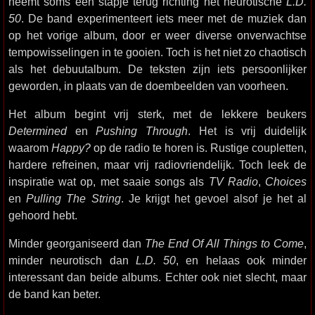
neemt soms een stapje terug richting het neurotische
L.D.
50
. De band experimenteert iets meer met de muziek dan
op het vorige album, door er weer diverse onverwachtse
tempowisselingen in te gooien. Toch is het niet zo chaotisch
als het debuutalbum. De teksten zijn iets persoonlijker
geworden, in plaats van de doembeelden van voorheen.
Het album begint vrij sterk, met de lekkere beukers
Determined
en
Pushing Through
. Het is vrij duidelijk
waarom
Happy?
op de radio te horen is. Rustige coupletten,
hardere refreinen, maar vrij radiovriendelijk. Toch leek de
inspiratie wat op, met saaie songs als
TV Radio
,
Choices
en
Pulling The String
. Je krijgt het gevoel alsof je het al
gehoord hebt.
Minder georganiseerd dan
The End Of All Things to Come
,
minder neurotisch dan
L.D. 50
, en helaas ook minder
interessant dan beide albums. Echter ook niet slecht, maar
de band kan beter.