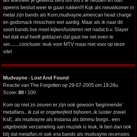
als wanneer je gewend bent om trio's te hebben en dan
opeens besluit weer te gaan rukken!!! Kijk als nieuwkomer in
metal zijn bands als Korn,mudvayne,american head charge
en godsmack misschien wel aardig. Maar als ik naar dit
soort bands live moet kijken/luisteren net nadat b.v. Slayer
het dak eraf heeft geblazen dat gaat me net even te
ver........conclusie: leuk voor MTV maar niet voor op deze
site!
Mudvayne - Lost And Found
Reactie van The Forgotten op 29-07-2005 om 19:28u
Score:
80
/ 100
Kom op niet zo zeuren er zijn ook gewoon 'beginnende'
metalfans.. ik zal er ongetwijfeld bijhoren..ik luister zowel
KsE, als mudvayne als tristania als dimmu borgir.. een
uitgebreide verzameling aan muziek is leuk, ik ben dan ook
blij dat metalfan.nl ook vna bands als mudvayne recensies