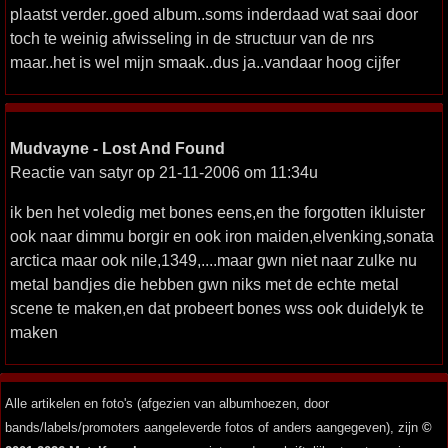
plaatst verder..goed album..soms inderdaad wat saai door
toch te weinig afwisseling in de structuur van de nrs
maar..het is wel mijn smaak..dus ja..vandaar hoog cijfer
Mudvayne - Lost And Found
Reactie van satyr op 21-11-2006 om 11:34u
ik ben het voledig met bones eens,en the forgotten ikluister
ook naar dimmu borgir en ook iron maiden,elvenking,sonata
arctica maar ook nile,1349,....maar gwn niet naar zulke nu
metal bandjes die hebben gwn niks met de echte metal
scene te maken,en dat probeert bones wss ook duidelyk te
maken
Alle artikelen en foto's (afgezien van albumhoezen, door
bands/labels/promoters aangeleverde fotos of anders aangegeven), zijn
©