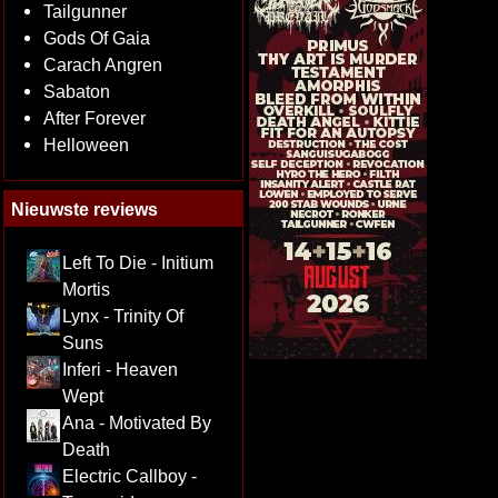
Tailgunner
Gods Of Gaia
Carach Angren
Sabaton
After Forever
Helloween
Nieuwste reviews
Left To Die - Initium
Mortis
Lynx - Trinity Of
Suns
Inferi - Heaven
Wept
Ana - Motivated By
Death
Electric Callboy -