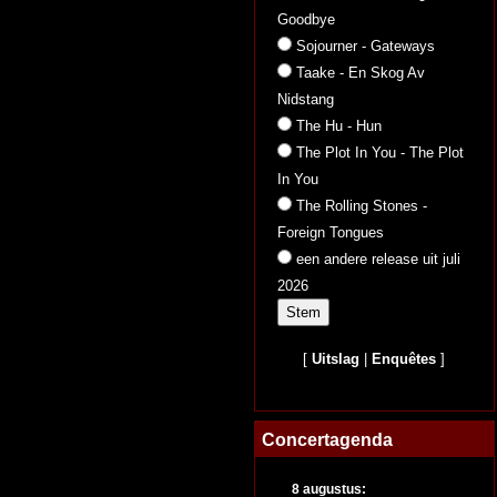
Goodbye
Sojourner - Gateways
Taake - En Skog Av
Nidstang
The Hu - Hun
The Plot In You - The Plot
In You
The Rolling Stones -
Foreign Tongues
een andere release uit juli
2026
[
Uitslag
|
Enquêtes
]
Concertagenda
8 augustus: