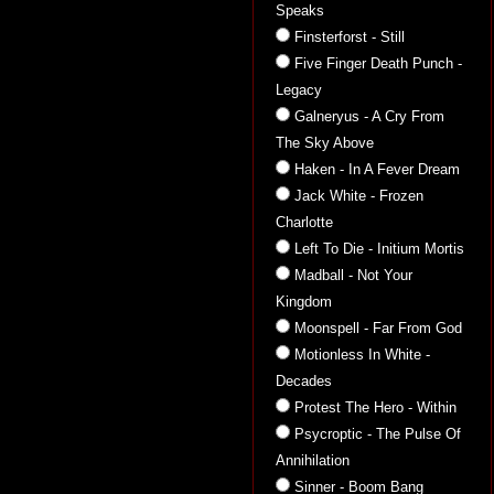
Speaks
Finsterforst - Still
Five Finger Death Punch -
Legacy
Galneryus - A Cry From
The Sky Above
Haken - In A Fever Dream
Jack White - Frozen
Charlotte
Left To Die - Initium Mortis
Madball - Not Your
Kingdom
Moonspell - Far From God
Motionless In White -
Decades
Protest The Hero - Within
Psycroptic - The Pulse Of
Annihilation
Sinner - Boom Bang