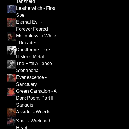
Tanzneid
Leatherwitch - First
Spell
Eternal Evil -
Forever Feared
Motionless In White
- Decades
Darkthrone - Pre-
Historic Metal
The Fifth Alliance -
Stenahoria
Evanescence -
Sanctuary
Green Carnation - A
Dark Poem, Part II:
Sanguis
Alvader - Woede
Spell - Wretched
Heart