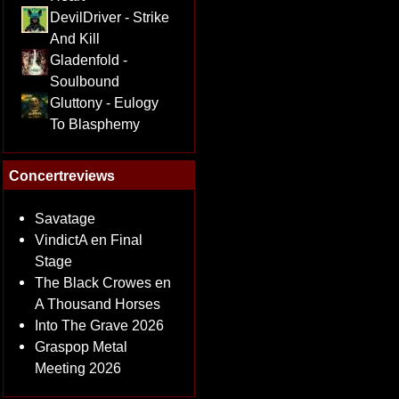
DevilDriver - Strike
And Kill
Gladenfold -
Soulbound
Gluttony - Eulogy
To Blasphemy
Concertreviews
Savatage
VindictA en Final
Stage
The Black Crowes en
A Thousand Horses
Into The Grave 2026
Graspop Metal
Meeting 2026