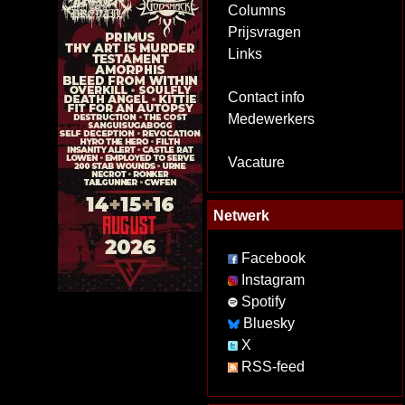
Columns
Prijsvragen
Links
Contact info
Medewerkers
Vacature
Netwerk
Facebook
Instagram
Spotify
Bluesky
X
RSS-feed