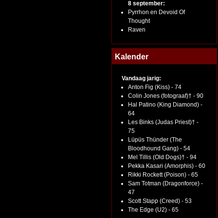
8 september:
Pyrrhon en Devoid Of
Thought
Raven
Kalender
Vandaag jarig:
Anton Fig (Kiss) - 74
Colin Jones (fotograaf)† - 90
Hal Patino (King Diamond) -
64
Les Binks (Judas Priest)† -
75
Lüpüs Thünder (The
Bloodhound Gang) - 54
Mel Tillis (Old Dogs)† - 94
Pekka Kasari (Amorphis) - 60
Rikki Rockett (Poison) - 65
Sam Totman (Dragonforce) -
47
Scott Stapp (Creed) - 53
The Edge (U2) - 65