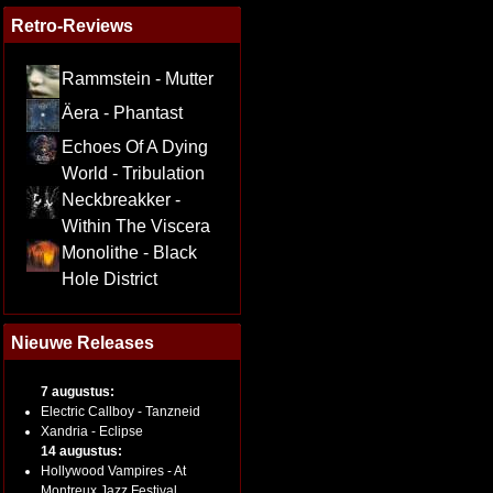
Retro-Reviews
Rammstein - Mutter
Äera - Phantast
Echoes Of A Dying
World - Tribulation
Neckbreakker -
Within The Viscera
Monolithe - Black
Hole District
Nieuwe Releases
7 augustus:
Electric Callboy - Tanzneid
Xandria - Eclipse
14 augustus:
Hollywood Vampires - At
Montreux Jazz Festival