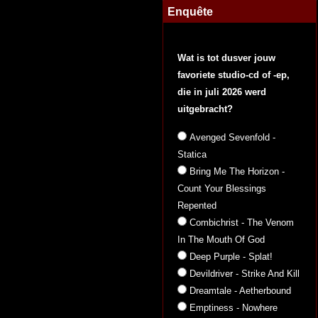
Enquête
Wat is tot dusver jouw
favoriete studio-cd of -ep,
die in juli 2026 werd
uitgebracht?
Avenged Sevenfold -
Statica
Bring Me The Horizon -
Count Your Blessings
Repented
Combichrist - The Venom
In The Mouth Of God
Deep Purple - Splat!
Devildriver - Strike And Kill
Dreamtale - Aetherbound
Emptiness - Nowhere