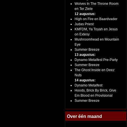
Wolves In The Throne Room
en Ter Ziele
12 augustus:
High on Fire en Baardvader
Judas Priest
KMFDM, Ya Toyah en Jesus
on Extesy
Mushroomhead en Mountain
Eye
Summer Breeze
13 augustus:
Dynamo Metalfest Pre-Party
Summer Breeze
The Ghost Inside en Deez
Nuts
14 augustus:
Dynamo Metalfest
Hoods, Brick By Brick, Give
Em Blood en Provisional
Summer Breeze
Over één maand