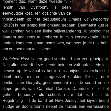
moment dus, want deze tweede full-
length van Dystrophy is geen
eenvoudige kost. Ten opzichte van de
thrash/death op het debuutalbum
Chains Of Hypocrisy
(2010) is het tempo flink omlaag gegaan. Daarnaast kun je
wel spreken van een flinke stijlverandering. Ik besloot het
daarom nog eens te proberen in mijn kerstvakantie. Hoe
anders komt een album soms over, wanneer je de rust hebt
om er goed naar te luisteren.
Wretched Host
is een goed voorbeeld van een groeiplaat.
Niet alleen wordt deze steeds beter, er valt ook steeds iets
nieuws op. Muzikaal is het te omschrijven als technische
death metal met een progressief karakter. De stijl doet
denken aan Gorguts, gecombineerd met de sound en de
diepe grunts van Cannibal Corpse. Daardoor klinkt het
geheel behoorlijk old school, maar dat is het niet.
Regelmatig flirt de band uit New Jersey met bijvoorbeeld
sludge en doom. Soms neemt de muziek een verrassende