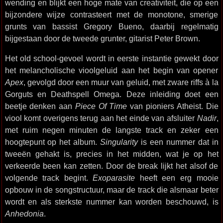
wending en blijkt een hoge mate van creativiteit, die op een
bijzondere wijze contrasteert met de monotone, smerige
grunts van bassist Gregory Bueno, daarbij regelmatig
bijgestaan door de tweede grunter, gitarist Peter Brown.
Het old school-gevoel wordt in eerste instantie gewekt door
het melancholische vioolgeluid aan het begin van opener
Apex
, gevolgd door een muur van geluid, met zware riffs à la
Gorguts en Deathspell Omega. Deze inleiding doet een
beetje denken aan
Piece Of Time
van pioniers Atheist. Die
viool komt overigens terug aan het einde van afsluiter
Nadir
,
met ruim negen minuten de langste track en zeker een
hoogtepunt op het album.
Singularity
is een nummer dat in
tweeën gehakt is, precies in het midden, wat je op het
verkeerde been kan zetten. Door de break lijkt het alsof de
volgende track begint.
Exoparasite
heeft een erg mooie
opbouw in de songstructuur, maar de track die alsmaar beter
wordt en als sterkste nummer kan worden beschouwd, is
Anhedonia
.