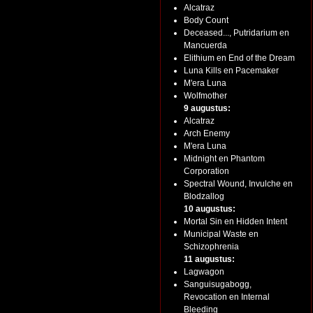
Alcatraz
Body Count
Deceased..., Putridarium en
Mancuerda
Elithium en End of the Dream
Luna Kills en Pacemaker
M'era Luna
Wolfmother
9 augustus:
Alcatraz
Arch Enemy
M'era Luna
Midnight en Phantom
Corporation
Spectral Wound, Invulche en
Blodzallog
10 augustus:
Mortal Sin en Hidden Intent
Municipal Waste en
Schizophrenia
11 augustus:
Lagwagon
Sanguisugabogg,
Revocation en Internal
Bleeding