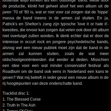
luisteraar altijd klinken als een 'oubollige' band. Mede door
de productie, klinkt het geheel alsof het een album uit de
jaren '70 of '80 is, wat er niet voor zal zorgen dat de 'hippe'
massa de band ineens in de armen zal sluiten. En ja,
Patrick's en Shelton's zang zijn typische 'love it or hate it'-
kwesties, die ervoor kan zorgen dat velen ook door dit album
niet overtuigd zullen worden. Ik denk echter dat er door de
interesse in occult rock en jongere psychedelische bands,
alsnog wel een nieuw publiek moet zijn dat de band in de
armen zal kunnen sluiten, zoals de wat meer
oldschoolgeoriënteerden dat eerder al deden. Misschien
een idee voor een wat minder conservatief festival als
Roadburn om de band ook eens in Nederland een kans te
geven? Wat mij betreft in ieder geval een nieuw album in de
rij hoogtepunten van deze onderschatte band.
Tracklist disc 1:
1. The Blessed Curse
2. Truth In The Ash