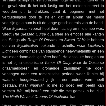
'artistiek' schept vanzelfsprekend hoge verwachtingen en in
dit geval vind ik het ook lastig om het meteen correct in
woorden uit te drukken. Laat ik beginnen met het
verduidelijken door te stellen dat dit album het meest
veelzijdige album is uit de lange geschiedenis van de band.
Waar
Mysterium
vooral heel doom-achtig en midtempo was,
vliegt
The Blessed Curse
qua sfeer en emoties alle kanten
op. Songs als
Reign Of Dreams
en
Sword Of Hate
hebben
de van
Mystification
bekende thrashriffs, waar
Luxifera's
Light
een combinatie van stampende heavymetalriffs en een
wat meer doom-achtige sfeer heeft. Het absolute hoogtepunt
is het bijna esoterische
Tomes Of Clay
, waar de Oosterse
gitaarmelodieën en dromerige zanglijnen me doen
verlangen naar een romantische periode waar ik niet bij
was, die hoogstwaarschijnlijk in een andere vorm heeft
bestaan, maar waarvan ik me zo goed een beeld kan
vormen. Wat mij betreft een epic die met gemak in het rijtje
The Ninth Wave
of
Dreams Of Eschaton
kan.