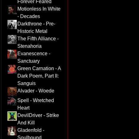
Forever Feared
Motionless In White
- Decades
Darkthrone - Pre-
Historic Metal
The Fifth Alliance -
Stenahoria
Evanescence -
Sanctuary
Green Carnation - A
Dark Poem, Part II:
Sanguis
Alvader - Woede
Spell - Wretched
Heart
DevilDriver - Strike
And Kill
Gladenfold -
Soulbound