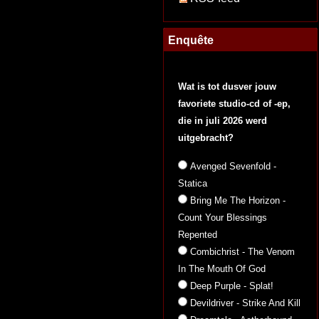
Enquête
Wat is tot dusver jouw
favoriete studio-cd of -ep,
die in juli 2026 werd
uitgebracht?
Avenged Sevenfold -
Statica
Bring Me The Horizon -
Count Your Blessings
Repented
Combichrist - The Venom
In The Mouth Of God
Deep Purple - Splat!
Devildriver - Strike And Kill