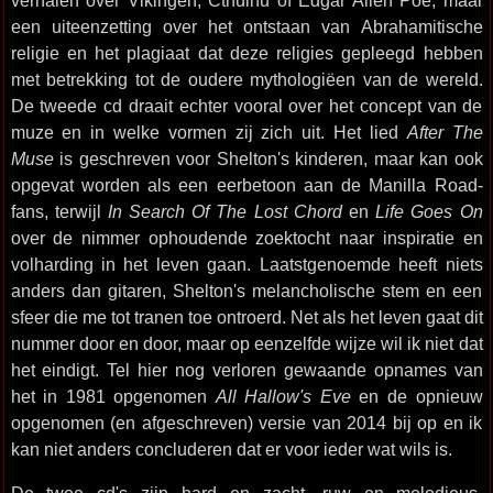
verhalen over Vikingen, Cthulhu of Edgar Allen Poe, maar
een uiteenzetting over het ontstaan van Abrahamitische
religie en het plagiaat dat deze religies gepleegd hebben
met betrekking tot de oudere mythologiëen van de wereld.
De tweede cd draait echter vooral over het concept van de
muze en in welke vormen zij zich uit. Het lied
After The
Muse
is geschreven voor Shelton's kinderen, maar kan ook
opgevat worden als een eerbetoon aan de Manilla Road-
fans, terwijl
In Search Of The Lost Chord
en
Life Goes On
over de nimmer ophoudende zoektocht naar inspiratie en
volharding in het leven gaan. Laatstgenoemde heeft niets
anders dan gitaren, Shelton's melancholische stem en een
sfeer die me tot tranen toe ontroerd. Net als het leven gaat dit
nummer door en door, maar op eenzelfde wijze wil ik niet dat
het eindigt. Tel hier nog verloren gewaande opnames van
het in 1981 opgenomen
All Hallow's Eve
en de opnieuw
opgenomen (en afgeschreven) versie van 2014 bij op en ik
kan niet anders concluderen dat er voor ieder wat wils is.