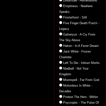
Dreamtale - Aetherbound
Emptiness - Nowhere
Speaks
Finsterforst - Still
Five Finger Death Punch -
Legacy
Galneryus - A Cry From
The Sky Above
Haken - In A Fever Dream
Jack White - Frozen
Charlotte
Left To Die - Initium Mortis
Madball - Not Your
Kingdom
Moonspell - Far From God
Motionless In White -
Decades
Protest The Hero - Within
Psycroptic - The Pulse Of