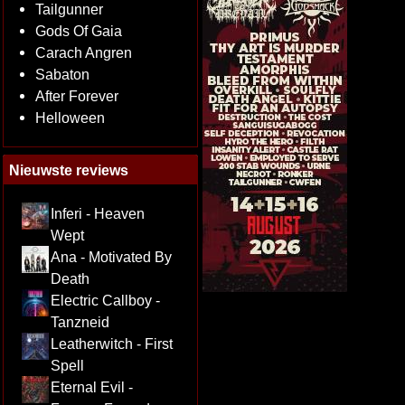
Tailgunner
Gods Of Gaia
Carach Angren
Sabaton
After Forever
Helloween
Nieuwste reviews
Inferi - Heaven
Wept
Ana - Motivated By
Death
Electric Callboy -
Tanzneid
Leatherwitch - First
Spell
Eternal Evil -