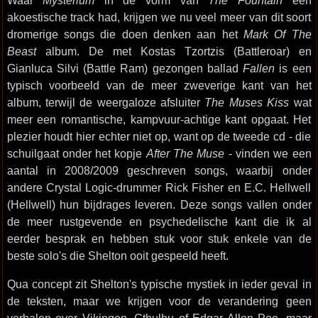
Waar
Mysterium
in de vorm van
The Fountain
een
akoestische track had, krijgen we nu veel meer van dit soort
dromerige songs die doen denken aan het
Mark Of The
Beast
album. De met Kostas Tzortzis (Battleroar) en
Gianluca Silvi (Battle Ram) gezongen ballad
Fallen
is een
typisch voorbeeld van de meer zweverige kant van het
album, terwijl de weergaloze afsluiter
The Muses Kiss
wat
meer een romantische, kampvuur-achtige kant opgaat. Het
plezier houdt hier echter niet op, want op de tweede cd - die
schuilgaat onder het kopje
After The Muse
- vinden we een
aantal in 2008/2009 geschreven songs, waarbij onder
andere Crystal Logic-drummer Rick Fisher en E.C. Hellwell
(Hellwell) hun bijdrages leveren. Deze songs vallen onder
de meer rustgevende en psychedelische kant die ik al
eerder besprak en hebben stuk voor stuk enkele van de
beste solo's die Shelton ooit gespeeld heeft.
Qua concept zit Shelton's typische mystiek in ieder geval in
de teksten, maar we krijgen voor de verandering geen