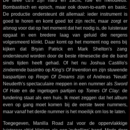
De twee cd's zijn hard en zacht, ruw en melodieus.
Bombastisch en episch, maar ook down-to-earth en basic.
De productie ondersteunt dit allemaal: ieder instrument is
goed te horen en komt goed tot zijn recht, maar zorgt er
alsnog voor dat op het moment dat het nodig is, de luisteraar
opgaat in een bredere laag van geluid die nergens
volgesmeerd klinkt. Daar komt op het moment nog eens bij
kijken dat Bryan Patrick en Mark Shelton's zang
ondersteund worden door de beste ritmesectie die de band
sinds tijden heeft gehad. Of het nu Joshua Castillo's
zinderende basintro op
King's Of Invention
en zijn stuwende
baspartijen op
Reign Of Dreams
zijn of Andreas 'Neudi'
Neuderth's spectaculaire meppen in een nummer als
Sword
Of Hate
en de ingetogen partijen op
Tomes Of Clay
: de
fundering staat als een huis. Ik moet zeggen dat het album
even op gang moet komen bij de eerste twee nummers,
maar vanaf het derde nummer is het moeilijk om los te laten.
Toegegeven, Manilla Road zal voor de oppervlakkige