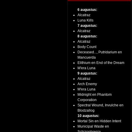
6 augustus:
Alcatraz
Luna Kills
7 augustus:
Alcatraz
8 augustus:
Alcatraz
Body Count
Deceased..., Putridarium en
Mancuerda
Elithium en End of the Dream
M'era Luna
9 augustus:
Alcatraz
Arch Enemy
M'era Luna
Midnight en Phantom
Corporation
Spectral Wound, Invulche en
Blodzallog
10 augustus:
Mortal Sin en Hidden Intent
Municipal Waste en
Schizophrenia