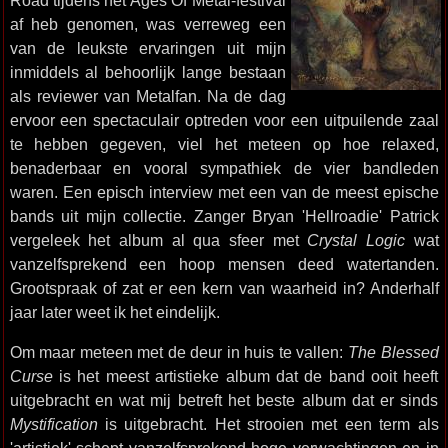
Road tijdens het Ages Of Metal-festival
af heb genomen, was verreweg een
van de leukste ervaringen uit mijn
inmiddels al behoorlijk lange bestaan
als reviewer van Metalfan. Na de dag
ervoor een spectaculair optreden voor een uitpuilende zaal
te hebben gegeven, viel het meteen op hoe relaxed,
benaderbaar en vooral sympathiek de vier bandleden
waren. Een episch interview met een van de meest epische
bands uit mijn collectie. Zanger Bryan 'Hellroadie' Patrick
vergeleek het album al qua sfeer met
Crystal Logic
wat
vanzelfsprekend een hoop mensen deed watertanden.
Grootspraak of zat er een kern van waarheid in? Anderhalf
jaar later weet ik het eindelijk.
Om maar meteen met de deur in huis te vallen:
The Blessed
Curse
is het meest artistieke album dat de band ooit heeft
uitgebracht en wat mij betreft het beste album dat er sinds
Mystification
is uitgebracht. Het strooien met een term als