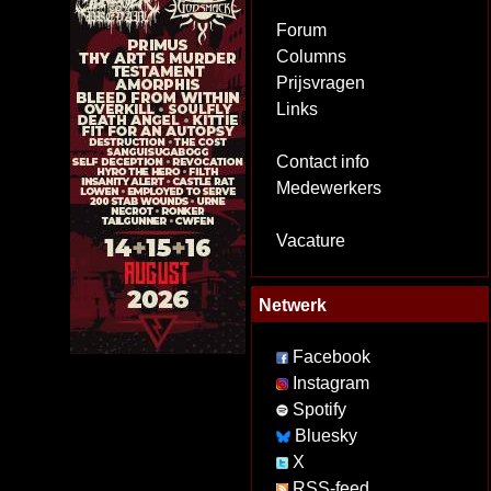
Forum
Columns
Prijsvragen
Links
Contact info
Medewerkers
Vacature
Netwerk
Facebook
Instagram
Spotify
Bluesky
X
RSS-feed