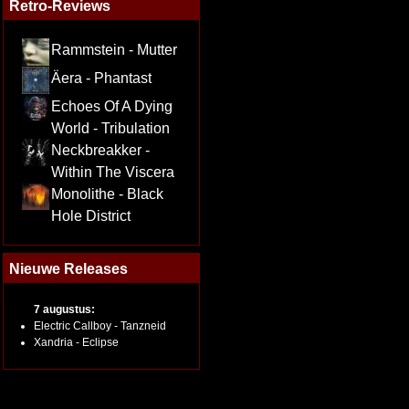
Retro-Reviews
Rammstein - Mutter
Äera - Phantast
Echoes Of A Dying
World - Tribulation
Neckbreakker -
Within The Viscera
Monolithe - Black
Hole District
Nieuwe Releases
7 augustus:
Electric Callboy - Tanzneid
Xandria - Eclipse