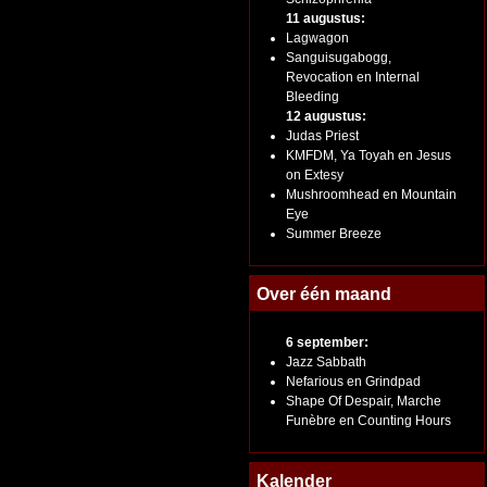
11 augustus:
Lagwagon
Sanguisugabogg,
Revocation en Internal
Bleeding
12 augustus:
Judas Priest
KMFDM, Ya Toyah en Jesus
on Extesy
Mushroomhead en Mountain
Eye
Summer Breeze
Over één maand
6 september:
Jazz Sabbath
Nefarious en Grindpad
Shape Of Despair, Marche
Funèbre en Counting Hours
Kalender