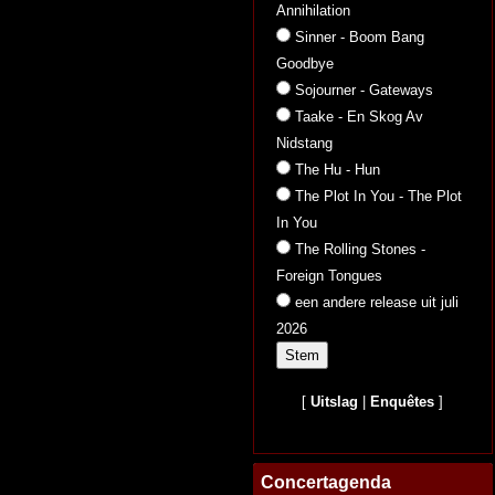
Annihilation
Sinner - Boom Bang
Goodbye
Sojourner - Gateways
Taake - En Skog Av
Nidstang
The Hu - Hun
The Plot In You - The Plot
In You
The Rolling Stones -
Foreign Tongues
een andere release uit juli
2026
[
Uitslag
|
Enquêtes
]
Concertagenda