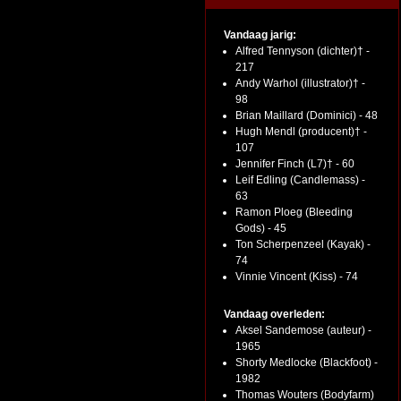
Vandaag jarig:
Alfred Tennyson (dichter)† -
217
Andy Warhol (illustrator)† -
98
Brian Maillard (Dominici) - 48
Hugh Mendl (producent)† -
107
Jennifer Finch (L7)† - 60
Leif Edling (Candlemass) -
63
Ramon Ploeg (Bleeding
Gods) - 45
Ton Scherpenzeel (Kayak) -
74
Vinnie Vincent (Kiss) - 74
Vandaag overleden:
Aksel Sandemose (auteur) -
1965
Shorty Medlocke (Blackfoot) -
1982
Thomas Wouters (Bodyfarm)