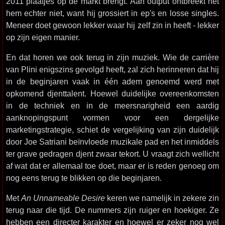
2011 plaatjes op de markt brengt. Aan output ontbreekt het
hem echter niet, want hij grossiert in ep's en losse singles.
Meneer doet gewoon lekker waar hij zelf zin in heeft - lekker
op zijn eigen manier.
En dat horen we ook terug in zijn muziek. Wie de carrière
van Plini enigszins gevolgd heeft, zal zich herinneren dat hij
in de beginjaren vaak in één adem genoemd werd met
opkomend djenttalent. Hoewel duidelijke overeenkomsten
in de techniek en in de meersnarigheid een aardig
aanknopingspunt vormen voor een dergelijke
marketingstrategie, schiet de vergelijking van zijn duidelijk
door Joe Satriani beïnvloede muzikale pad en het inmiddels
ter grave gedragen djent zwaar tekort. U vraagt zich wellicht
af wat dat er allemaal toe doet, maar er is reden genoeg om
nog eens terug te blikken op die beginjaren.
Met
An Unnameable Desire
keren we namelijk in zekere zin
terug naar die tijd. De nummers zijn ruiger en hoekiger. Ze
hebben een directer karakter en hoewel er zeker nog wel