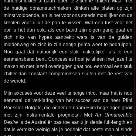
hartelust lekker af gaan lopen te zitten te kraken. Maar met
de huidige opnametechnieken klinken alle platen op zijn
minst voldoende, en is het voor ons steeds moeilijker om de
krenten voor u uit de pap te vissen. Wat een lust voor het
oor is het dan ook, als een band zijn eigen gang gaat en
zich niks van hypes aantrekt; wars is van de gulden
middenweg en zich in zijn eentje prima weet te bedruipen.
Nou gaat dat natuurlijk een stuk makkelijker als je een
eenmansband bent. Concessies hoef je alleen met jezelf te
maken en met jezelf overleggen gaat nou eenmaal een stuk
chiller dan constant compromissen sluiten met de rest van
de wereld.
Mijn excuses voor deze veel te lange intro, maar het is nou
eenmaal dé verklaring van het succes van de heer Plini
Roessler-Holgate, die onder de naam Plini hoge ogen gooit
met zijn instrumentale progmetal. Met
An Unnameable
Desire
is de Australiër pas toe aan zijn derde full-length en
dat is verrekte weinig als je bedenkt dat beste man al sinds