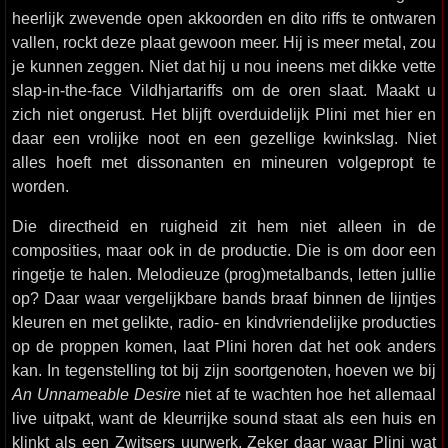
heerlijk zwevende open akkoorden en dito riffs te ontwaren
vallen, rockt deze plaat gewoon meer. Hij is meer metal, zou
je kunnen zeggen. Niet dat hij u nou ineens met dikke vette
slap-in-the-face Vildhjartariffs om de oren slaat. Maakt u
zich niet ongerust. Het blijft overduidelijk Plini met hier en
daar een vrolijke noot en een gezellige kwinkslag. Niet
alles hoeft met dissonanten en mineuren volgepropt te
worden.
Die directheid en ruigheid zit hem niet alleen in de
composities, maar ook in de productie. Die is om door een
ringetje te halen. Melodieuze (prog)metalbands, letten jullie
op? Daar waar vergelijkbare bands braaf binnen de lijntjes
kleuren en met gelikte, radio- en kindvriendelijke producties
op de proppen komen, laat Plini horen dat het ook anders
kan. In tegenstelling tot bij zijn soortgenoten, hoeven we bij
An Unnameable Desire
niet af te wachten hoe het allemaal
live uitpakt, want de kleurrijke sound staat als een huis en
klinkt als een Zwitsers uurwerk. Zeker daar waar Plini wat