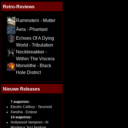
Retro-Reviews
Rammstein - Mutter
Äera - Phantast
Echoes Of A Dying
World - Tribulation
Neckbreakker -
Within The Viscera
Monolithe - Black
Hole District
Nieuwe Releases
7 augustus:
Electric Callboy - Tanzneid
Xandria - Eclipse
14 augustus:
Hollywood Vampires - At
Montreux Jazz Festival