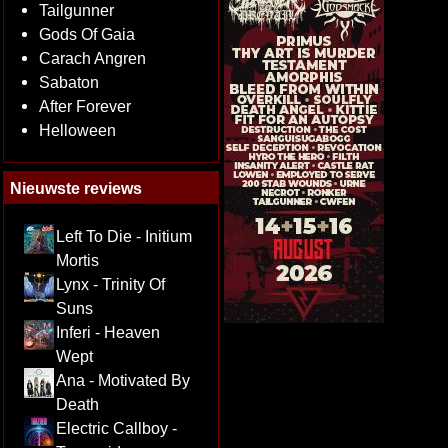
Tailgunner
Gods Of Gaia
Carach Angren
Sabaton
After Forever
Helloween
Nieuwste reviews
Left To Die - Initium
Mortis
Lynx - Trinity Of
Suns
Inferi - Heaven
Wept
Ana - Motivated By
Death
Electric Callboy -