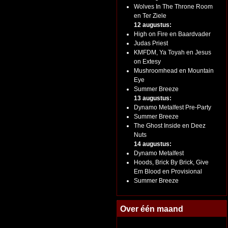
Wolves In The Throne Room
en Ter Ziele
12 augustus:
High on Fire en Baardvader
Judas Priest
KMFDM, Ya Toyah en Jesus
on Extesy
Mushroomhead en Mountain
Eye
Summer Breeze
13 augustus:
Dynamo Metalfest Pre-Party
Summer Breeze
The Ghost Inside en Deez
Nuts
14 augustus:
Dynamo Metalfest
Hoods, Brick By Brick, Give
Em Blood en Provisional
Summer Breeze
Over één maand