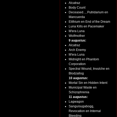
Alcatraz
Body Count
Deceased..., Putridarium en
Mancuerda
Elithium en End of the Dream
Luna Kills en Pacemaker
M'era Luna
Wolfmother
9 augustus:
Alcatraz
Arch Enemy
M'era Luna
Midnight en Phantom
Corporation
Spectral Wound, Invulche en
Blodzallog
10 augustus:
Mortal Sin en Hidden Intent
Municipal Waste en
Schizophrenia
11 augustus:
Lagwagon
Sanguisugabogg,
Revocation en Internal
Bleeding