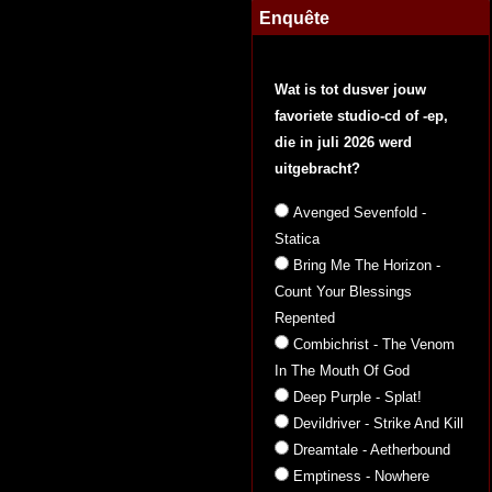
Enquête
Wat is tot dusver jouw
favoriete studio-cd of -ep,
die in juli 2026 werd
uitgebracht?
Avenged Sevenfold -
Statica
Bring Me The Horizon -
Count Your Blessings
Repented
Combichrist - The Venom
In The Mouth Of God
Deep Purple - Splat!
Devildriver - Strike And Kill
Dreamtale - Aetherbound
Emptiness - Nowhere