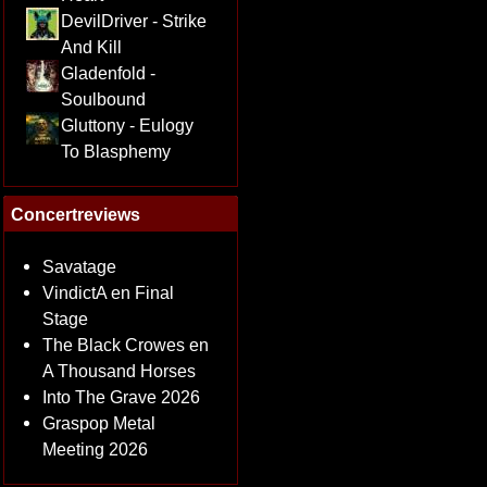
DevilDriver - Strike
And Kill
Gladenfold -
Soulbound
Gluttony - Eulogy
To Blasphemy
Concertreviews
Savatage
VindictA en Final
Stage
The Black Crowes en
A Thousand Horses
Into The Grave 2026
Graspop Metal
Meeting 2026