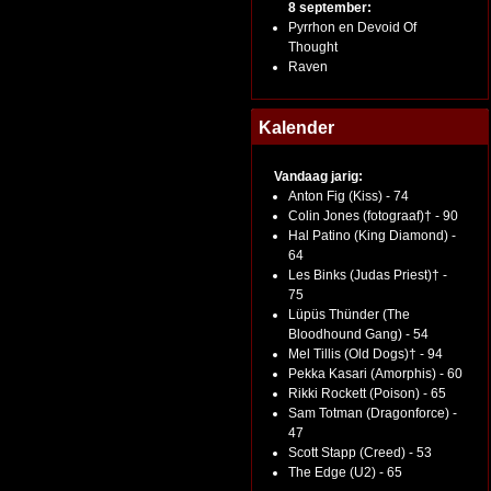
8 september:
Pyrrhon en Devoid Of
Thought
Raven
Kalender
Vandaag jarig:
Anton Fig (Kiss) - 74
Colin Jones (fotograaf)† - 90
Hal Patino (King Diamond) -
64
Les Binks (Judas Priest)† -
75
Lüpüs Thünder (The
Bloodhound Gang) - 54
Mel Tillis (Old Dogs)† - 94
Pekka Kasari (Amorphis) - 60
Rikki Rockett (Poison) - 65
Sam Totman (Dragonforce) -
47
Scott Stapp (Creed) - 53
The Edge (U2) - 65