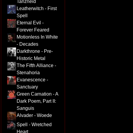
Tanzneid
Leatherwitch - First
Spell
Eternal Evil -
Forever Feared
Motionless In White
- Decades
Darkthrone - Pre-
Historic Metal
The Fifth Alliance -
Stenahoria
Evanescence -
Sanctuary
Green Carnation - A
Dark Poem, Part II:
Sanguis
Alvader - Woede
Spell - Wretched
Heart