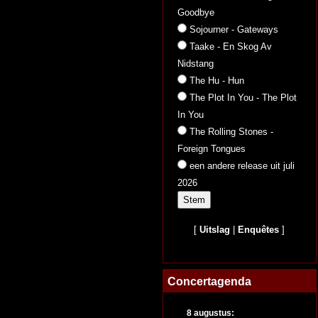
Goodbye
Sojourner - Gateways
Taake - En Skog Av
Nidstang
The Hu - Hun
The Plot In You - The Plot
In You
The Rolling Stones -
Foreign Tongues
een andere release uit juli
2026
[
Uitslag
|
Enquêtes
]
Concertagenda
8 augustus: