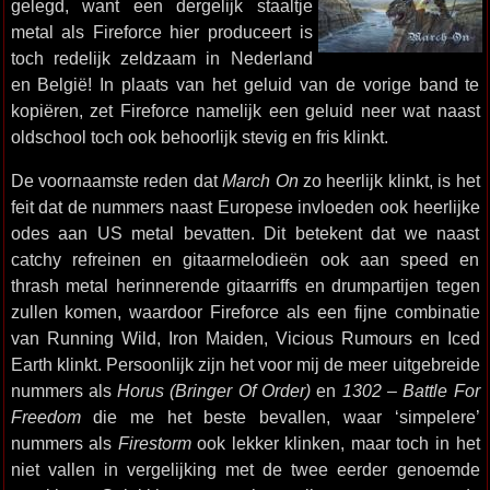
gelegd, want een dergelijk staaltje
metal als Fireforce hier produceert is
toch redelijk zeldzaam in Nederland
en België! In plaats van het geluid van de vorige band te
kopiëren, zet Fireforce namelijk een geluid neer wat naast
oldschool toch ook behoorlijk stevig en fris klinkt.
De voornaamste reden dat
March On
zo heerlijk klinkt, is het
feit dat de nummers naast Europese invloeden ook heerlijke
odes aan US metal bevatten. Dit betekent dat we naast
catchy refreinen en gitaarmelodieën ook aan speed en
thrash metal herinnerende gitaarriffs en drumpartijen tegen
zullen komen, waardoor Fireforce als een fijne combinatie
van Running Wild, Iron Maiden, Vicious Rumours en Iced
Earth klinkt. Persoonlijk zijn het voor mij de meer uitgebreide
nummers als
Horus (Bringer Of Order)
en
1302 – Battle For
Freedom
die me het beste bevallen, waar ‘simpelere’
nummers als
Firestorm
ook lekker klinken, maar toch in het
niet vallen in vergelijking met de twee eerder genoemde