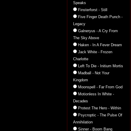
Speaks
Finsterforst - Still
Five Finger Death Punch -
Legacy
Galneryus - A Cry From
The Sky Above
Haken - In A Fever Dream
Jack White - Frozen
Charlotte
Left To Die - Initium Mortis
Madball - Not Your
Kingdom
Moonspell - Far From God
Motionless In White -
Decades
Protest The Hero - Within
Psycroptic - The Pulse Of
Annihilation
Sinner - Boom Bang