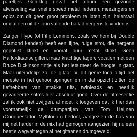
pareltjes. Gelukkig gevat het album een gezonde
afwisseling van snelle speed metal liederen, meezingers en
epics om dit geen groot probleem te laten zijn, helemaal
omdat een uit de toon vallende ballad nergens te vinden is.
Zanger Flype (of Filip Lemmens, zoals we hem bij Double
Diamond kenden) heeft een fijne, ruige strot, die nergens
gepolijst klinkt en vooral puur metal klinkt. Geen
Halfordiaanse gillen, maar krachtige lagere vocalen met een
Bruce Dickinson tintje als het iets meer de hoogte in gaat.
Maar uiteindelijk zal de gitaar bij dit genre toch altijd het
meeste in het gehoor springen en in dat opzicht zitten de
liefhebbers van strakke riffs, twinleads en heerlijk
gevarieerde solo’s hier absoluut goed. Over de ritmesectie
zal ik ook niet zwijgen, al moet ik toegeven dat ik hier dan
voornamelijk de drumpartijen van Tom Heijnen
(Conquestador, Mythlorian) bedoel, aangezien de bas van
mij net harder in de mix had gemogen aangezien hij nu een
beetje wegvalt tegen al het gitaar en drumgeweld.