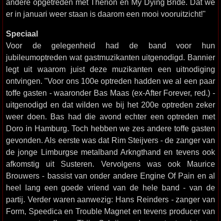
andere opgetreden met Therion en My Dying Bride. Dat we
er in januari weer staan is daarom een mooi vooruitzicht!"
Speciaal
Voor de gelegenheid had de band voor hun
jubileumoptreden wat gastmuzikanten uitgenodigd. Bannier
legt uit waarom juist deze muzikanten een uitnodiging
ontvingen. "Voor ons 100e optreden hadden we al een paar
toffe gasten - waaronder Bas Maas (ex-After Forever, red.) -
uitgenodigd en dat wilden we bij het 200e optreden zeker
weer doen. Bas had die avond echter een optreden met
Doro in Hamburg. Toch hebben we zes andere toffe gasten
gevonden. Als eerste was dat Rim Steijvers - de zanger van
de jonge Limburgse metalband Arkngthand en tevens ook
afkomstig uit Susteren. Vervolgens was ook Maurice
Brouwers - bassist van onder andere Engine Of Pain en al
heel lang een goede vriend van de hele band - van de
partij. Verder waren aanwezig: Hans Reinders - zanger van
Form, Speedica en Trouble Magnet en tevens producer van