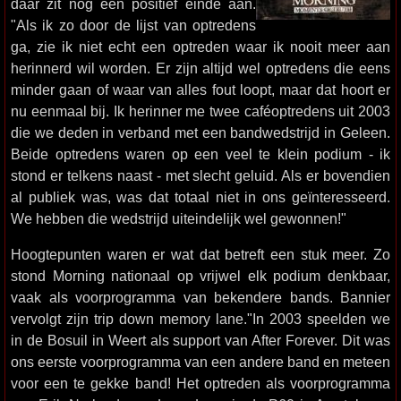
daar zit nog een positief einde aan.
"Als ik zo door de lijst van optredens
ga, zie ik niet echt een optreden waar ik nooit meer aan
herinnerd wil worden. Er zijn altijd wel optredens die eens
minder gaan of waar van alles fout loopt, maar dat hoort er
nu eenmaal bij. Ik herinner me twee caféoptredens uit 2003
die we deden in verband met een bandwedstrijd in Geleen.
Beide optredens waren op een veel te klein podium - ik
stond er telkens naast - met slecht geluid. Als er bovendien
al publiek was, was dat totaal niet in ons geïnteresseerd.
We hebben die wedstrijd uiteindelijk wel gewonnen!"
Hoogtepunten waren er wat dat betreft een stuk meer. Zo
stond Morning nationaal op vrijwel elk podium denkbaar,
vaak als voorprogramma van bekendere bands. Bannier
vervolgt zijn trip down memory lane."In 2003 speelden we
in de Bosuil in Weert als support van After Forever. Dit was
ons eerste voorprogramma van een andere band en meteen
voor een te gekke band! Het optreden als voorprogramma