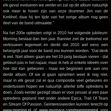
elk geval evolueren we verder en zal op dit album natuurlijk
ook meer te horen zijn van onze drummer Jim van de
Kerkhof, daar hij ten tijde van het vorige album nog geen
deel van de band uitmaakte."
Na het 200e optreden volgt in 2010 het volgende jubileum:
Morning bestaat dan tien jaar. Bannier ziet de toekomst vol
vertrouwen tegemoet en denkt dat 2010 wel eens een
belangrijk jaar voor de band zou kunnen worden. "Dat denk
ik wel. Niet alleen gaan we het 10-jarig bestaan vieren - dat
gebeurt pas in het najaar, maar ik heb al enkele ideeën over
hoe dat kan gebeuren - maar we beginnen ook aan ons
derde album. Of we al gaan opnemen weet ik nog niet,
maar in elk geval zal er qua compositie veel gebeuren en
ondertussen hopen we natuurlijk allerlei toffe optredens te
doen. Zoals eerder gezegd staan er voor januari al een paar
optredens gepland met onder andere Epica, Trail Of Tears
en Stream Of Passion. Geïnteresseerden kunnen terecht op
www.morning.nl
of
www.myspace.com/morningmetal
voor