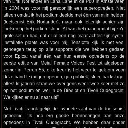
van Erik Norlander en Lana Lane in de P60 in Amstelveen
in 2004 was voor mij persoonlijk een superoptreden. Niet
alleen omdat ik het podium deelde met één van mijn helden
(toetsenist Erik Norlander), maar ook letterlijk achter zijn
toetsen op het podium stond. Al was het maar omdat hij zo'n
grote set-up had, dat er alleen nog maar achter zijn synth-
installatie plaats was voor mij. Tenslotte kijk ik met veel
genoegen terug op alle supports die we hebben gedaan
voor Epica: vanaf één van hun eerste optredens op de
eerste editie van Metal Female Voices Fest tot afgelopen
zomer in Perron 55, elke keer is het weer te gek om voor
deze band te mogen openen, qua publiek, sfeer, backstage,
alles! In januari staan we overigens weer twee keer met ze
op het podium en wel in de Bibelot en Tivoli Oudegracht.
We kijken er nu al naar uit!"
Met Tivoli is ook gelijk de favoriete zaal van de toetsenist
genoemd. "Ik heb erg goede herinneringen aan onze
optredens in Tivoli Oudegracht. We hebben daar onder