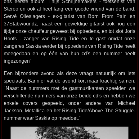
ons eerste album. Thijs Schrijnemakers - toetsenist van
Stereo en ook al heel lang een goede vriend van de band.
Servé Olieslagers - ex-gitarist van Born From Pain en
37Stabwoundz, naast een geweldige gitarist ook nog een
tijdje onze chauffeur geweest bij optredens, en tot slot Joris
Hoofs - zanger van Rising Tide en te gast omdat onze
zangeres Saskia eerder bij optredens van Rising Tide heeft
meegedaan en op één van hun cd's een nummer heeft
ingezongen"
Een bijzondere avond als deze vraagt natuurlijk om iets
speciaals. Bannier vat de avond kort maar krachtig samen.
"Naast de nummers met de gastmuzikanten speelden we
verschillende nummers van onze beide cd's en hebben we
enkele covers gespeeld, onder andere van Michael
Jackson, Metallica en het Rising Tide/Above The Struggle-
nummer waar Saskia op meedoet."