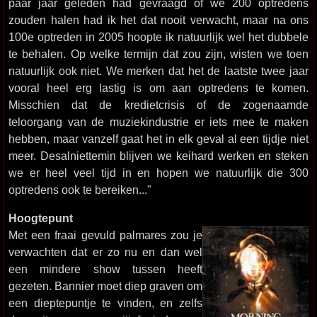
paar jaar geleden had gevraagd of we 200 optredens
zouden halen had ik het dat nooit verwacht, maar na ons
100e optreden in 2005 hoopte ik natuurlijk wel het dubbele
te behalen. Op welke termijn dat zou zijn, wisten we toen
natuurlijk ook niet. We merken dat het de laatste twee jaar
vooral heel erg lastig is om aan optredens te komen.
Misschien dat de kredietcrisis of de zogenaamde
teloorgang van de muziekindustrie er iets mee te maken
hebben, maar vanzelf gaat het in elk geval al een tijdje niet
meer. Desalniettemin blijven we keihard werken en steken
we er heel veel tijd in en hopen we natuurlijk die 300
optredens ook te bereiken..."
Hoogtepunt
Met een fraai gevuld palmares zou je
verwachten dat er zo nu en dan wel
een mindere show tussen heeft
gezeten. Bannier moet diep graven om
een dieptepuntje te vinden, en zelfs