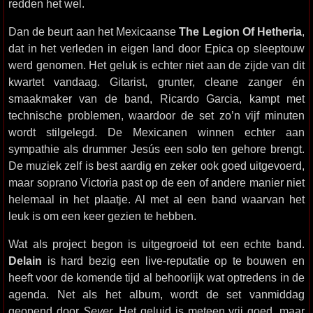
redden het wel.
Dan de beurt aan het Mexicaanse
The Legion Of Hetheria
,
dat in het verleden in eigen land door Epica op sleeptouw
werd genomen. Het geluk is echter niet aan de zijde van dit
kwartet vandaag. Gitarist, grunter, cleane zanger én
smaakmaker van de band, Ricardo Garcia, kampt met
technische problemen, waardoor de set zo’n vijf minuten
wordt stilgelegd. De Mexicanen winnen echter aan
sympathie als drummer Jesús een solo ten gehore brengt.
De muziek zelf is best aardig en zeker ook goed uitgevoerd,
maar soprano Victoria past op de een of andere manier niet
helemaal in het plaatje. Al met al een band waarvan het
leuk is om een keer gezien te hebben.
Wat als project begon is uitgegroeid tot een echte band.
Delain
is hard bezig een live-reputatie op te bouwen en
heeft voor de komende tijd al behoorlijk wat optredens in de
agenda. Net als het album, wordt de set vanmiddag
geopend door
Sever
. Het geluid is meteen vrij goed, maar