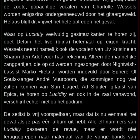
de zoete, popachtige vocalen van Charlotte Wessels
worden enigszins ondergesneeuwd door het gitaargeweld.
Helaas blijft dit vrijwel het hele optreden het geval.
Waar op
Lucidity
veelvuldig gastmuzikanten te horen zij,
doet Delain het live (bijna) helemaal op eigen kracht.
Wessels neemt namelijk ook de vocalen van Liv Kristine en
Sharon den Adel voor haar rekening. Alleen de mannelijke
zangpartijen, die op cd werden ingezongen door Nightwish-
bassist Marko Hietala, worden ingevuld door Sphere Of
Souls-zanger André Vuurboom, die sommigen nog wel
zullen kennen van Sun Caged. Ad Sluijter, gitarist van
Epica, te horen op
Lucidity
en ook in de zaal vanavond,
verschijnt echter niet op het podium.
De setlist is vrij voorspelbaar, maar dat is nu eenmaal het
geval als je pas één album uit hebt. Alle elf nummers van
Lucidity
passeren de revue, maar er wordt niet
teruggegrepen naar materiaal van de vorige bands van