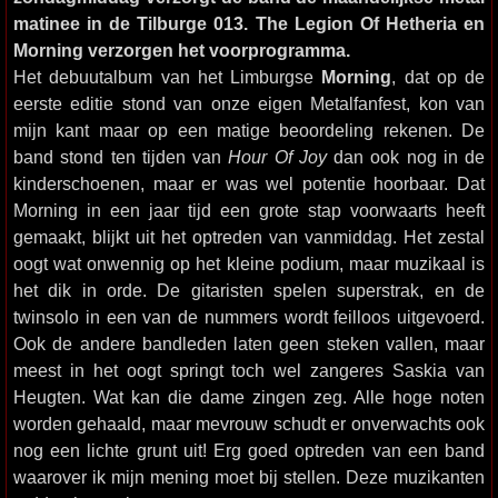
matinee in de Tilburge 013. The Legion Of Hetheria en
Morning verzorgen het voorprogramma.
Het debuutalbum van het Limburgse
Morning
, dat op de
eerste editie stond van onze eigen Metalfanfest, kon van
mijn kant maar op een matige beoordeling rekenen. De
band stond ten tijden van
Hour Of Joy
dan ook nog in de
kinderschoenen, maar er was wel potentie hoorbaar. Dat
Morning in een jaar tijd een grote stap voorwaarts heeft
gemaakt, blijkt uit het optreden van vanmiddag. Het zestal
oogt wat onwennig op het kleine podium, maar muzikaal is
het dik in orde. De gitaristen spelen superstrak, en de
twinsolo in een van de nummers wordt feilloos uitgevoerd.
Ook de andere bandleden laten geen steken vallen, maar
meest in het oogt springt toch wel zangeres Saskia van
Heugten. Wat kan die dame zingen zeg. Alle hoge noten
worden gehaald, maar mevrouw schudt er onverwachts ook
nog een lichte grunt uit! Erg goed optreden van een band
waarover ik mijn mening moet bij stellen. Deze muzikanten