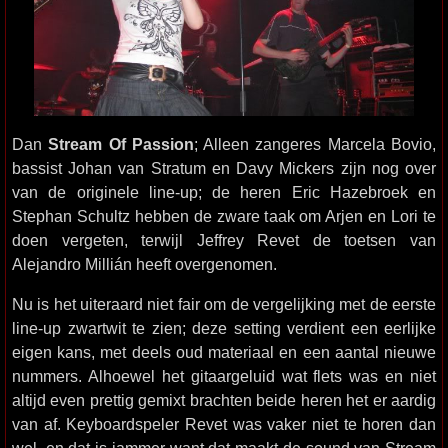
Dan
Stream Of Passion
; Alleen zangeres Marcela Bovio,
bassist Johan van Stratum en Davy Mickers zijn nog over
van de originele line-up; de heren Eric Hazebroek en
Stephan Schultz hebben de zware taak om Arjen en Lori te
doen vergeten, terwijl Jeffrey Revet de toetsen van
Alejandro Millián heeft overgenomen.
Nu is het uiteraard niet fair om de vergelijking met de eerste
line-up zwartwit te zien; deze setting verdient een eerlijke
eigen kans, met deels oud materiaal en een aantal nieuwe
nummers. Alhoewel het gitaargeluid wat flets was en niet
altijd even prettig gemixt brachten beide heren het er aardig
van af. Keyboardspeler Revet was vaker niet te horen dan
wel, en dat is jammer want dat maakt de sound van Stream