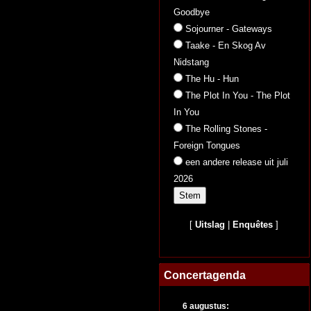
Goodbye
Sojourner - Gateways
Taake - En Skog Av
Nidstang
The Hu - Hun
The Plot In You - The Plot
In You
The Rolling Stones -
Foreign Tongues
een andere release uit juli
2026
[
Uitslag
|
Enquêtes
]
Concertagenda
6 augustus: