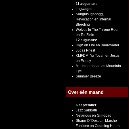
11 augustus:
Lagwagon
Sanguisugabogg,
Revocation en Internal
Bleeding
Wolves In The Throne Room
en Ter Ziele
12 augustus:
High on Fire en Baardvader
Judas Priest
KMFDM, Ya Toyah en Jesus
on Extesy
Mushroomhead en Mountain
Eye
Summer Breeze
Over één maand
6 september:
Jazz Sabbath
Nefarious en Grindpad
Shape Of Despair, Marche
Funèbre en Counting Hours