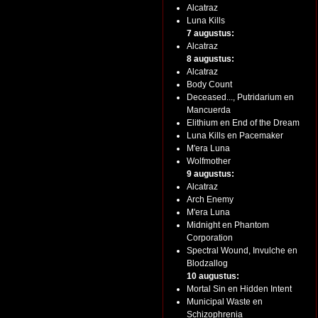
Alcatraz
Luna Kills
7 augustus:
Alcatraz
8 augustus:
Alcatraz
Body Count
Deceased..., Putridarium en
Mancuerda
Elithium en End of the Dream
Luna Kills en Pacemaker
M'era Luna
Wolfmother
9 augustus:
Alcatraz
Arch Enemy
M'era Luna
Midnight en Phantom
Corporation
Spectral Wound, Invulche en
Blodzallog
10 augustus:
Mortal Sin en Hidden Intent
Municipal Waste en
Schizophrenia