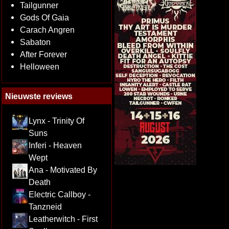
Tailgunner
Gods Of Gaia
Carach Angren
Sabaton
After Forever
Helloween
Nieuwste reviews
Lynx - Trinity Of
Suns
Inferi - Heaven
Wept
Ana - Motivated By
Death
Electric Callboy -
Tanzneid
Leatherwitch - First