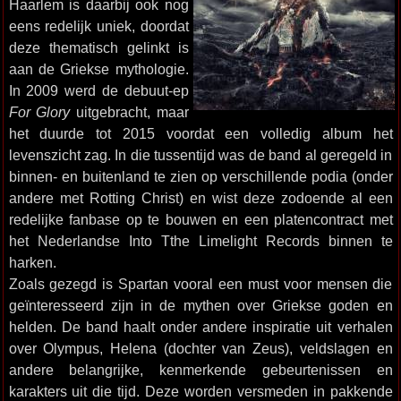
Haarlem is daarbij ook nog
eens redelijk uniek, doordat
deze thematisch gelinkt is
aan de Griekse mythologie.
In 2009 werd de debuut-ep
For Glory
uitgebracht, maar
het duurde tot 2015 voordat een volledig album het
levenszicht zag. In die tussentijd was de band al geregeld in
binnen- en buitenland te zien op verschillende podia (onder
andere met Rotting Christ) en wist deze zodoende al een
redelijke fanbase op te bouwen en een platencontract met
het Nederlandse Into Tthe Limelight Records binnen te
harken.
Zoals gezegd is Spartan vooral een must voor mensen die
geïnteresseerd zijn in de mythen over Griekse goden en
helden. De band haalt onder andere inspiratie uit verhalen
over Olympus, Helena (dochter van Zeus), veldslagen en
andere belangrijke, kenmerkende gebeurtenissen en
karakters uit die tijd. Deze worden versmeden in pakkende