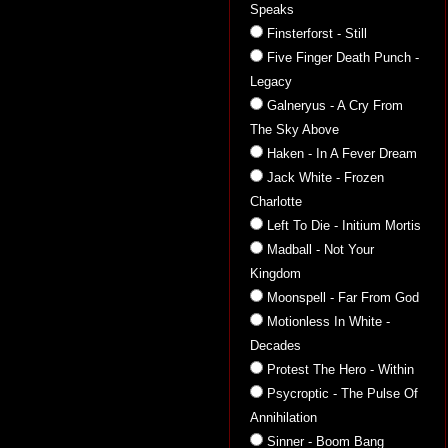
Speaks
Finsterforst - Still
Five Finger Death Punch -
Legacy
Galneryus - A Cry From
The Sky Above
Haken - In A Fever Dream
Jack White - Frozen
Charlotte
Left To Die - Initium Mortis
Madball - Not Your
Kingdom
Moonspell - Far From God
Motionless In White -
Decades
Protest The Hero - Within
Psycroptic - The Pulse Of
Annihilation
Sinner - Boom Bang