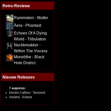
Retro-Reviews
Rammstein - Mutter
Äera - Phantast
Echoes Of A Dying
World - Tribulation
Neckbreakker -
Within The Viscera
Monolithe - Black
Hole District
Nieuwe Releases
7 augustus:
Electric Callboy - Tanzneid
Xandria - Eclipse