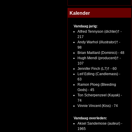
Kalender
Vandaag jarig:
Alfred Tennyson (dichter)† -
217
Andy Warhol (illustrator)† -
98
Brian Maillard (Dominici) - 48
Hugh Mendl (producent)† -
107
Jennifer Finch (L7)† - 60
Leif Edling (Candlemass) -
63
Ramon Ploeg (Bleeding
Gods) - 45
Ton Scherpenzeel (Kayak) -
74
Vinnie Vincent (Kiss) - 74
Vandaag overleden:
Aksel Sandemose (auteur) -
1965