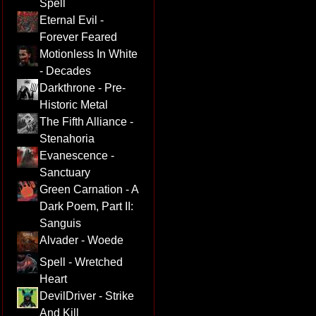
Spell
Eternal Evil -
Forever Feared
Motionless In White
- Decades
Darkthrone - Pre-
Historic Metal
The Fifth Alliance -
Stenahoria
Evanescence -
Sanctuary
Green Carnation - A
Dark Poem, Part II:
Sanguis
Alvader - Woede
Spell - Wretched
Heart
DevilDriver - Strike
And Kill