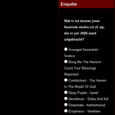
Enquête
Wat is tot dusver jouw
favoriete studio-cd of -ep,
die in juli 2026 werd
uitgebracht?
Avenged Sevenfold -
Statica
Bring Me The Horizon -
Count Your Blessings
Repented
Combichrist - The Venom
In The Mouth Of God
Deep Purple - Splat!
Devildriver - Strike And Kill
Dreamtale - Aetherbound
Emptiness - Nowhere