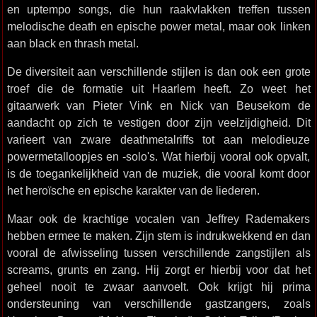
en uptempo songs, die hun raakvlakken treffen tussen
melodische death en epische power metal, maar ook linken
aan black en thrash metal.
De diversiteit aan verschillende stijlen is dan ook een grote
troef die de formatie uit Haarlem heeft. Zo weet het
gitaarwerk van Pieter Vink en Nick van Beusekom de
aandacht op zich te vestigen door zijn veelzijdigheid. Dit
varieert van zware deathmetalriffs tot aan melodieuze
powermetalloopjes en -solo's. Wat hierbij vooral ook opvalt,
is de toegankelijkheid van de muziek, die vooral komt door
het heroïsche en epische karakter van de liederen.
Maar ook de krachtige vocalen van Jeffrey Rademakers
hebben ermee te maken. Zijn stem is indrukwekkend en dan
vooral de afwisseling tussen verschillende zangstijlen als
screams, grunts en zang. Hij zorgt er hierbij voor dat het
geheel nooit te zwaar aanvoelt. Ook krijgt hij prima
ondersteuning van verschillende gastzangers, zoals