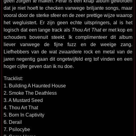
geen zorgen te maken.
Feral
is een knap album geworden
dat je niet hoeft te checken vanwege briljante songs, maar
vooral door de sterke sfeer en de zeer prettige wijze waarop
het wegluistert. Er zijn geen echte uitspringers, al is het
logisch dat een lange track als
Thou Art That
er met kop en
schouders bovenuit steekt. Ik complimenteer dit album
liever vanwege de fijne fuzz en de weeïge zang.
Liefhebbers van de wat zwaardere rock en metal van de
jaren negentig gaan dit ongetwijfeld erg tof vinden en een
hoger cijfer geven dan ik nu doe.
Tracklist:
1. Building A Haunted House
2. Smoke The Deathless
3. A Mustard Seed
4. Thou Art That
5. Born In Captivity
6. Derail
7. Psilocybe