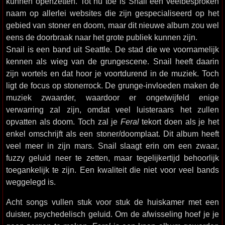
kunnen openzetten. Tot nu toe is Snail een veelbesproken
naam op allerlei websites die zijn gespecialiseerd op het
gebied van stoner en doom, maar dit nieuwe album zou wel
eens de doorbraak naar het grote publiek kunnen zijn.
Snail is een band uit Seattle. De stad die we voornamelijk
kennen als wieg van de grungescene. Snail heeft daarin
zijn wortels en dat hoor je voortdurend in de muziek. Toch
ligt de focus op stonerrock. De grunge-invloeden maken de
muziek zwaarder, waardoor er ongetwijfeld enige
verwarring zal zijn, omdat veel luisteraars het zullen
opvatten als doom. Toch zal je
Feral
tekort doen als je het
enkel omschrijft als een stoner/doomplaat. Dit album heeft
veel meer in zijn mars. Snail slaagt erin om een zwaar,
fuzzy geluid neer te zetten, maar tegelijkertijd behoorlijk
toegankelijk te zijn. Een kwaliteit die niet voor veel bands
weggelegd is.
Acht songs vullen stuk voor stuk de huiskamer met een
duister, psychedelisch geluid. Om de afwisseling hoef je je