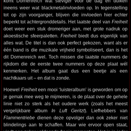
komt Dornenreich wat steviger voor de dag en duiken
ineens weer wat blackmetalinvloeden op. In tegenstelling
tot op zijn voorganger, blijven die invloeden hier echter
beperkt tot achtergronddetails. Het laatste deel van
Freiheit
doet weer een stuk dromeriger aan, met grote nadruk op
akoestische sfeerpaletten.
Freiheit
biedt dus eigenlijk van
alles wat. De titel is dan ook perfect gekozen, want als er
één band is die muzikale vrijheid symboliseert, dan is het
dit Dornenreich wel. Toch missen die laatste nummers de
rijkdom die de eerste twee nummers op deze plaat wél
kenmerken. Het album gaat dus een beetje als een
nachtkaars uit – en dat is zonde.
Hoewel
Freiheit
een mooi ‘luisteralbum’ is geworden om op
je gemak mee weg te mijmeren, is de plaat over de gehele
linie niet zo sterk als het oudere werk (zoals het meest
vergelijkbare album
In Luft Geritzt
). Liefhebbers van
Flammentriebe
dienen deze opvolger dan ook zeker niet
blindelings aan te schaffen. Maar wie ervoor open staat,