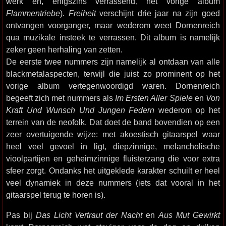
werk en, enigszins verrassend, het vorige album
Flammentriebe
).
Freiheit
verschijnt drie jaar na zijn goed
ontvangen voorganger, maar wederom weet Dornenreich
qua muzikale insteek te verrassen. Dit album is namelijk
zeker geen herhaling van zetten.
De eerste twee nummers zijn namelijk al ontdaan van alle
blackmetalaspecten, terwijl die juist zo prominent op het
vorige album vertegenwoordigd waren. Dornenreich
begeeft zich met nummers als
Im Ersten Aller Spiele
en
Von
Kraft Und Wunsch Und Jungen Federn
wederom op het
terrein van de neofolk. Dat doet de band bovendien op een
zeer overtuigende wijze: met akoestisch gitaarspel waar
heel veel gevoel in ligt, diepzinnige, melancholische
vioolpartijen en geheimzinnige fluisterzang die voor extra
sfeer zorgt. Ondanks het uitgeklede karakter schuilt er heel
veel dynamiek in deze nummers (iets dat vooral in het
gitaarspel terug te horen is).
Pas bij
Das Licht Vertraut der Nacht
en
Aus Mut Gewirkt