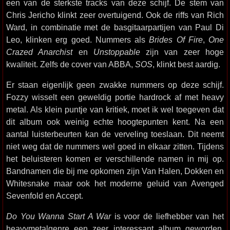
een van de sterkste tracks van deze schijf. De stem van
Chris Jericho klinkt zeer overtuigend. Ook de riffs van Rich
Ward, in combinatie met de basgitaarpartijen van Paul Di
Leo, klinken erg goed. Nummers als
Brides Of Fire
,
One
Crazed Anarchist
en
Unstoppable
zijn van zeer hoge
kwaliteit. Zelfs de cover van ABBA,
SOS
, klinkt best aardig.
Er staan eigenlijk geen zwakke nummers op deze schijf.
Fozzy wisselt een geweldig portie hardrock af met heavy
metal. Als klein puntje van kritiek, moet ik wel toegeven dat
dit album ook weinig echte hoogtepunten kent. Na een
aantal luisterbeurten kan de verveling toeslaan. Dit neemt
niet weg dat de nummers wel goed in elkaar zitten. Tijdens
het beluisteren komen er verschillende namen in mij op.
Bandnamen die bij me opkomen zijn Van Halen, Dokken en
Whitesnake maar ook het moderne geluid van Avenged
Sevenfold en Accept.
Do You Wanna Start A War
is voor de liefhebber van het
heavymetalgenre een zeer interessant album geworden.