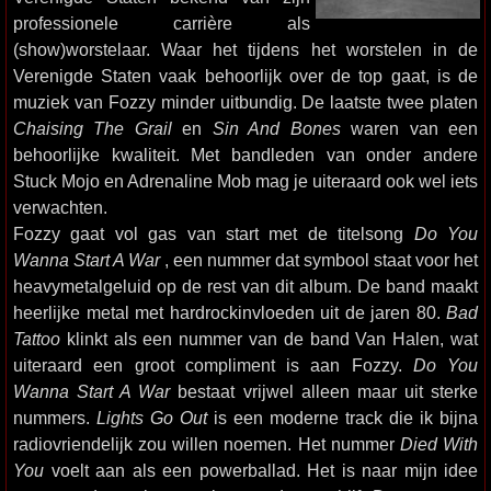
professionele carrière als
(show)worstelaar. Waar het tijdens het worstelen in de
Verenigde Staten vaak behoorlijk over de top gaat, is de
muziek van Fozzy minder uitbundig. De laatste twee platen
Chaising The Grail
en
Sin And Bones
waren van een
behoorlijke kwaliteit. Met bandleden van onder andere
Stuck Mojo en Adrenaline Mob mag je uiteraard ook wel iets
verwachten.
Fozzy gaat vol gas van start met de titelsong
Do You
Wanna Start A War
, een nummer dat symbool staat voor het
heavymetalgeluid op de rest van dit album. De band maakt
heerlijke metal met hardrockinvloeden uit de jaren 80.
Bad
Tattoo
klinkt als een nummer van de band Van Halen, wat
uiteraard een groot compliment is aan Fozzy.
Do You
Wanna Start A War
bestaat vrijwel alleen maar uit sterke
nummers.
Lights Go Out
is een moderne track die ik bijna
radiovriendelijk zou willen noemen. Het nummer
Died With
You
voelt aan als een powerballad. Het is naar mijn idee