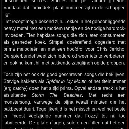
bescheiden succes. Succes dat per album groeide.
Vandaar dat inmiddels plaat nummer vijf in de schappen
ligt.
Het recept moge bekend zijn. Lekker in het gehoor liggende
heavy metal met een modern randje en de nodige hardrock-
invloeden. Tien hapklare songs die zich laten consumeren
als gesneden koek. Simpel, doeltreffend, opgesierd met
prima melodieën en met een hoofdrol voor Chris Jericho.
De spierbundel weet zich iedere cd weer iets te verbeteren
en ook nu komt hij met pakkende zanglijnen op de proppen.
Toch zijn het ook de goed geschreven songs die beklijven.
Stevige hakkers als
Spider In My Mouth
of het titelnummer
(erg catchy) doen het altijd prima. Opvallendste track is het
afsluitende
Storm The Beaches
. Met recht een
monstersong, vanwege de bijna twaalf minuten die het
bakbeest duurt. Tegelijkertijd is het misschien wel het beste
en meest veelzijdige nummer dat Fozzy tot nu toe
fabriceerde. De gitaren jagen, soleren en riffen dat het een