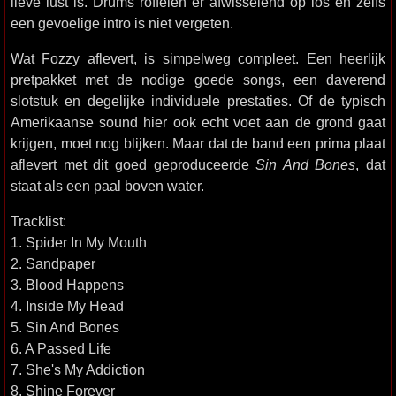
lieve lust is. Drums roffelen er afwisselend op los en zelfs
een gevoelige intro is niet vergeten.
Wat Fozzy aflevert, is simpelweg compleet. Een heerlijk
pretpakket met de nodige goede songs, een daverend
slotstuk en degelijke individuele prestaties. Of de typisch
Amerikaanse sound hier ook echt voet aan de grond gaat
krijgen, moet nog blijken. Maar dat de band een prima plaat
aflevert met dit goed geproduceerde
Sin And Bones
, dat
staat als een paal boven water.
Tracklist:
1. Spider In My Mouth
2. Sandpaper
3. Blood Happens
4. Inside My Head
5. Sin And Bones
6. A Passed Life
7. She's My Addiction
8. Shine Forever