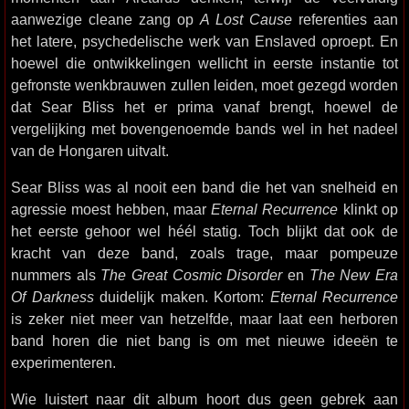
aanwezige cleane zang op
A Lost Cause
referenties aan
het latere, psychedelische werk van Enslaved oproept. En
hoewel die ontwikkelingen wellicht in eerste instantie tot
gefronste wenkbrauwen zullen leiden, moet gezegd worden
dat Sear Bliss het er prima vanaf brengt, hoewel de
vergelijking met bovengenoemde bands wel in het nadeel
van de Hongaren uitvalt.
Sear Bliss was al nooit een band die het van snelheid en
agressie moest hebben, maar
Eternal Recurrence
klinkt op
het eerste gehoor wel héél statig. Toch blijkt dat ook de
kracht van deze band, zoals trage, maar pompeuze
nummers als
The Great Cosmic Disorder
en
The New Era
Of Darkness
duidelijk maken. Kortom:
Eternal Recurrence
is zeker niet meer van hetzelfde, maar laat een herboren
band horen die niet bang is om met nieuwe ideeën te
experimenteren.
Wie luistert naar dit album hoort dus geen gebrek aan