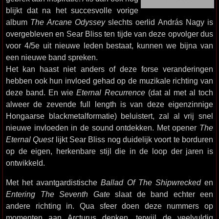
blijkt dat na het succesvolle vorige
album
The Arcane Odyssey
slechts oerlid András Nagy is
overgebleven en Sear Bliss ten tijde van deze opvolger dus
voor 4/5e uit nieuwe leden bestaat, kunnen we bijna van
een nieuwe band spreken.
Het kan haast niet anders of deze forse veranderingen
hebben ook hun invloed gehad op de muzikale richting van
deze band. En wie
Eternal Recurrence
(dat al met al toch
alweer de zevende full length is van deze eigenzinnige
Hongaarse blackmetalformatie) beluistert, zal al vrij snel
nieuwe invloeden in de sound ontdekken. Met opener
The
Eternal Quest
lijkt Sear Bliss nog duidelijk voort te borduren
op de eigen, herkenbare stijl die in de loop der jaren is
ontwikkeld.
Met het avantgardistische
Ballad Of The Shipwrecked
en
Entering The Seventh Gate
slaat de band echter een
andere richting in. Qua sfeer doen deze nummers op
momenten aan Arcturus denken, terwijl de veelvuldig